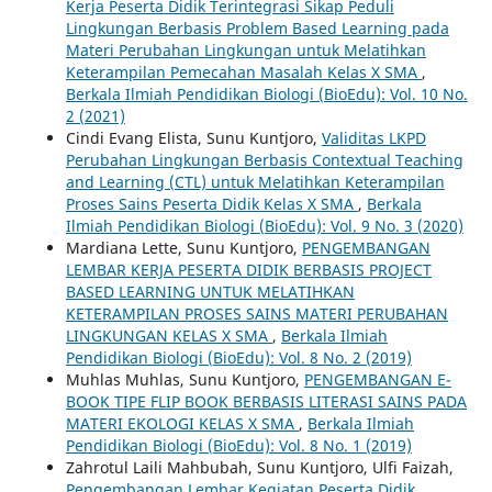
Kerja Peserta Didik Terintegrasi Sikap Peduli
Lingkungan Berbasis Problem Based Learning pada
Materi Perubahan Lingkungan untuk Melatihkan
Keterampilan Pemecahan Masalah Kelas X SMA
,
Berkala Ilmiah Pendidikan Biologi (BioEdu): Vol. 10 No.
2 (2021)
Cindi Evang Elista, Sunu Kuntjoro,
Validitas LKPD
Perubahan Lingkungan Berbasis Contextual Teaching
and Learning (CTL) untuk Melatihkan Keterampilan
Proses Sains Peserta Didik Kelas X SMA
,
Berkala
Ilmiah Pendidikan Biologi (BioEdu): Vol. 9 No. 3 (2020)
Mardiana Lette, Sunu Kuntjoro,
PENGEMBANGAN
LEMBAR KERJA PESERTA DIDIK BERBASIS PROJECT
BASED LEARNING UNTUK MELATIHKAN
KETERAMPILAN PROSES SAINS MATERI PERUBAHAN
LINGKUNGAN KELAS X SMA
,
Berkala Ilmiah
Pendidikan Biologi (BioEdu): Vol. 8 No. 2 (2019)
Muhlas Muhlas, Sunu Kuntjoro,
PENGEMBANGAN E-
BOOK TIPE FLIP BOOK BERBASIS LITERASI SAINS PADA
MATERI EKOLOGI KELAS X SMA
,
Berkala Ilmiah
Pendidikan Biologi (BioEdu): Vol. 8 No. 1 (2019)
Zahrotul Laili Mahbubah, Sunu Kuntjoro, Ulfi Faizah,
Pengembangan Lembar Kegiatan Peserta Didik