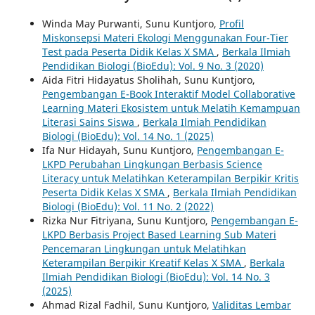
Winda May Purwanti, Sunu Kuntjoro,
Profil
Miskonsepsi Materi Ekologi Menggunakan Four-Tier
Test pada Peserta Didik Kelas X SMA
,
Berkala Ilmiah
Pendidikan Biologi (BioEdu): Vol. 9 No. 3 (2020)
Aida Fitri Hidayatus Sholihah, Sunu Kuntjoro,
Pengembangan E-Book Interaktif Model Collaborative
Learning Materi Ekosistem untuk Melatih Kemampuan
Literasi Sains Siswa
,
Berkala Ilmiah Pendidikan
Biologi (BioEdu): Vol. 14 No. 1 (2025)
Ifa Nur Hidayah, Sunu Kuntjoro,
Pengembangan E-
LKPD Perubahan Lingkungan Berbasis Science
Literacy untuk Melatihkan Keterampilan Berpikir Kritis
Peserta Didik Kelas X SMA
,
Berkala Ilmiah Pendidikan
Biologi (BioEdu): Vol. 11 No. 2 (2022)
Rizka Nur Fitriyana, Sunu Kuntjoro,
Pengembangan E-
LKPD Berbasis Project Based Learning Sub Materi
Pencemaran Lingkungan untuk Melatihkan
Keterampilan Berpikir Kreatif Kelas X SMA
,
Berkala
Ilmiah Pendidikan Biologi (BioEdu): Vol. 14 No. 3
(2025)
Ahmad Rizal Fadhil, Sunu Kuntjoro,
Validitas Lembar