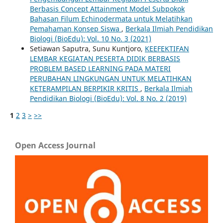
Berbasis Concept Attainment Model Subpokok
Bahasan Filum Echinodermata untuk Melatihkan
Pemahaman Konsep Siswa
,
Berkala Ilmiah Pendidikan
Biologi (BioEdu): Vol. 10 No. 3 (2021)
Setiawan Saputra, Sunu Kuntjoro,
KEEFEKTIFAN
LEMBAR KEGIATAN PESERTA DIDIK BERBASIS
PROBLEM BASED LEARNING PADA MATERI
PERUBAHAN LINGKUNGAN UNTUK MELATIHKAN
KETERAMPILAN BERPIKIR KRITIS
,
Berkala Ilmiah
Pendidikan Biologi (BioEdu): Vol. 8 No. 2 (2019)
1
2
3
>
>>
Open Access Journal