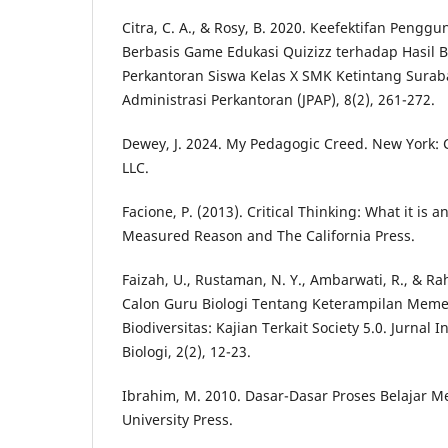
Citra, C. A., & Rosy, B. 2020. Keefektifan Peng
Berbasis Game Edukasi Quizizz terhadap Hasil B
Perkantoran Siswa Kelas X SMK Ketintang Suraba
Administrasi Perkantoran (JPAP), 8(2), 261-272.
Dewey, J. 2024. My Pedagogic Creed. New York: 
LLC.
Facione, P. (2013). Critical Thinking: What it is 
Measured Reason and The California Press.
Faizah, U., Rustaman, N. Y., Ambarwati, R., & Ra
Calon Guru Biologi Tentang Keterampilan Mem
Biodiversitas: Kajian Terkait Society 5.0. Jurnal
Biologi, 2(2), 12-23.
Ibrahim, M. 2010. Dasar-Dasar Proses Belajar M
University Press.