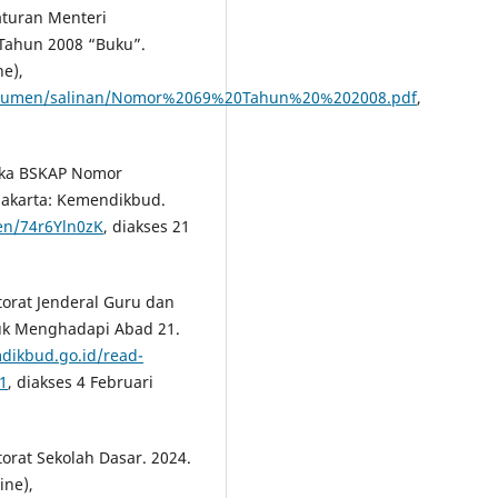
aturan Menteri
 Tahun 2008 “Buku”.
ne),
u/dokumen/salinan/Nomor%2069%20Tahun%20%202008.pdf
,
pka BSKAP Nomor
Jakarta: Kemendikbud.
en/74r6Yln0zK
, diakses 21
orat Jenderal Guru dan
uk Menghadapi Abad 21.
mdikbud.go.id/read-
1
, diakses 4 Februari
rat Sekolah Dasar. 2024.
ine),