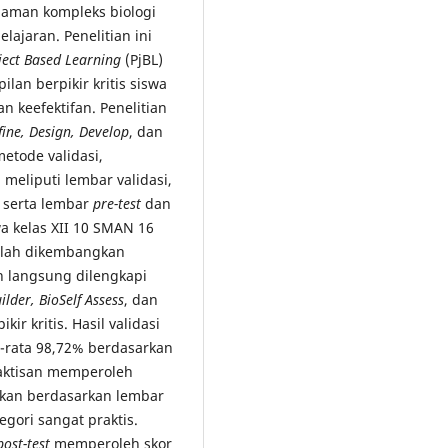
man kompleks biologi
ajaran. Penelitian ini
ject Based Learning
(PjBL)
lan berpikir kritis siswa
an keefektifan. Penelitian
fine, Design, Develop
, dan
metode validasi,
 meliputi lembar validasi,
, serta lembar
pre-test
dan
wa kelas XII 10 SMAN 16
elah dikembangkan
 langsung dilengkapi
ilder, BioSelf Assess
, dan
ir kritis. Hasil validasi
a-rata 98,72% berdasarkan
praktisan memperoleh
rkan berdasarkan lembar
egori sangat praktis.
post-test
memperoleh skor