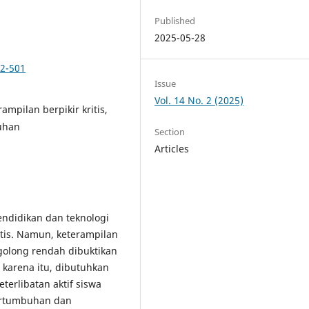
Published
2025-05-28
92-501
Issue
Vol. 14 No. 2 (2025)
ampilan berpikir kritis,
uhan
Section
Articles
ndidikan dan teknologi
tis. Namun, keterampilan
rgolong rendah dibuktikan
 karena itu, dibutuhkan
erlibatan aktif siswa
Pertumbuhan dan