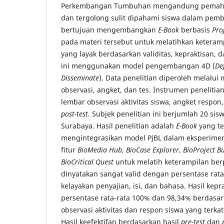
Perkembangan Tumbuhan mengandung pemaha
dan tergolong sulit dipahami siswa dalam pembel
bertujuan mengembangkan
E-Book
berbasis
Pro
pada materi tersebut untuk melatihkan keterampi
yang layak berdasarkan validitas, kepraktisan, d
ini menggunakan model pengembangan 4D (
De
Disseminate
). Data penelitian diperoleh melalui 
observasi, angket, dan tes. Instrumen penelitian
lembar observasi aktivitas siswa, angket respon
post-test
. Subjek penelitian ini berjumlah 20 sis
Surabaya. Hasil penelitian adalah
E-Book
yang t
mengintegrasikan model PjBL dalam eksperimen
fitur
BioMedia Hub
,
BioCase Explorer, BioProject Bu
BioCritical Quest
untuk melatih keterampilan berpik
dinyatakan sangat valid dengan persentase rat
kelayakan penyajian, isi, dan bahasa. Hasil ke
persentase rata-rata 100% dan 98,34% berdasa
observasi aktivitas dan respon siswa yang terkat
Hasil keefektifan berdasarkan hasil
pre-test
dan