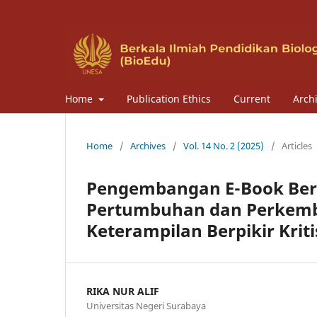
Home
Publication Ethics
Current
Arch
Home
/
Archives
/
Vol. 14 No. 2 (2025)
/
Articles
Pengembangan E-Book Berba
Pertumbuhan dan Perkem
Keterampilan Berpikir Krit
RIKA NUR ALIF
Universitas Negeri Surabaya