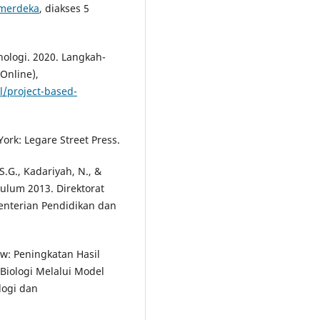
-merdeka
, diakses 5
ologi. 2020. Langkah-
Online),
l/project-based-
York: Legare Street Press.
S.G., Kadariyah, N., &
ulum 2013. Direktorat
nterian Pendidikan dan
iew: Peningkatan Hasil
 Biologi Melalui Model
logi dan