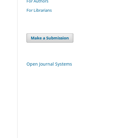
For Authors
For Librarians
Make a Submission
Open Journal Systems