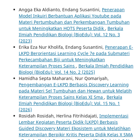
Angga Eka Aldianto, Endang Susantini,
Penerapan
Model Inkuiri Berbantuan Aplikasi Youtube pada
Materi Pertumbuhan dan Perkembangan Tumbuhan
untuk Meningkatkan HOTS Peserta Didik
,
Berkala
Ilmiah Pendidikan Biologi (BioEdu): Vol. 12 No. 3
(2023)
Erika Eza Nur Kholifa, Endang Susantini,
Penerapan E-
LKPD Berorientasi Learning Cycle 7e pada Submateri
Perkecambahan Biji untuk Meningkatkan
Keterampilan Proses Sains
,
Berkala Ilmiah Pendidikan
Biologi (BioEdu): Vol. 14 No. 2 (2025)
Hamidha Septa Maharani, Nur Qomariyah,
Pengembangan E-LKPD Berbasis Discovery Learning
pada Materi Sel Tumbuhan dan Hewan untuk Melatih
Keterampilan Proses Sains Kelas XI Sma
,
Berkala
Ilmiah Pendidikan Biologi (BioEdu): Vol. 15 No. 1
(2026)
Rosidah Rosidah, Herlina Fitrihidajati,
Implementasi
Lembar Kegiatan Peserta Didik (LKPD) Berbasis
Guided Discovery Materi Ekosistem untuk Melatihkan
Keterampilan Berpikir Kritis Peserta Didik Kelas X SMA