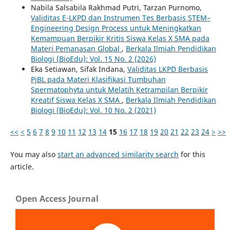
Nabila Salsabila Rakhmad Putri, Tarzan Purnomo,
Validitas E-LKPD dan Instrumen Tes Berbasis STEM–
Engineering Design Process untuk Meningkatkan
Kemampuan Berpikir Kritis Siswa Kelas X SMA pada
Materi Pemanasan Global
,
Berkala Ilmiah Pendidikan
Biologi (BioEdu): Vol. 15 No. 2 (2026)
Eka Setiawan, Sifak Indana,
Validitas LKPD Berbasis
PjBL pada Materi Klasifikasi Tumbuhan
Spermatophyta untuk Melatih Ketrampilan Berpikir
Kreatif Siswa Kelas X SMA
,
Berkala Ilmiah Pendidikan
Biologi (BioEdu): Vol. 10 No. 2 (2021)
<<
<
5
6
7
8
9
10
11
12
13
14
15
16
17
18
19
20
21
22
23
24
>
>>
You may also
start an advanced similarity search
for this
article.
Open Access Journal