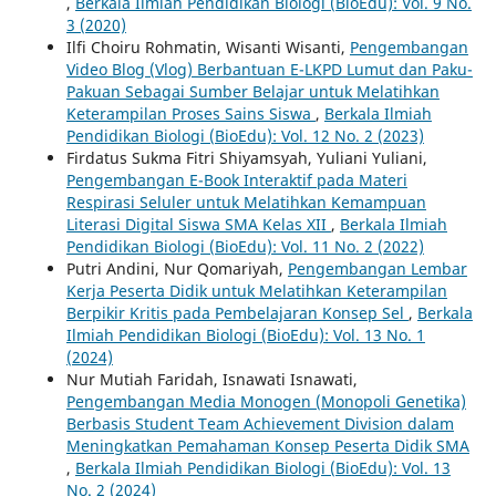
,
Berkala Ilmiah Pendidikan Biologi (BioEdu): Vol. 9 No.
3 (2020)
Ilfi Choiru Rohmatin, Wisanti Wisanti,
Pengembangan
Video Blog (Vlog) Berbantuan E-LKPD Lumut dan Paku-
Pakuan Sebagai Sumber Belajar untuk Melatihkan
Keterampilan Proses Sains Siswa
,
Berkala Ilmiah
Pendidikan Biologi (BioEdu): Vol. 12 No. 2 (2023)
Firdatus Sukma Fitri Shiyamsyah, Yuliani Yuliani,
Pengembangan E-Book Interaktif pada Materi
Respirasi Seluler untuk Melatihkan Kemampuan
Literasi Digital Siswa SMA Kelas XII
,
Berkala Ilmiah
Pendidikan Biologi (BioEdu): Vol. 11 No. 2 (2022)
Putri Andini, Nur Qomariyah,
Pengembangan Lembar
Kerja Peserta Didik untuk Melatihkan Keterampilan
Berpikir Kritis pada Pembelajaran Konsep Sel
,
Berkala
Ilmiah Pendidikan Biologi (BioEdu): Vol. 13 No. 1
(2024)
Nur Mutiah Faridah, Isnawati Isnawati,
Pengembangan Media Monogen (Monopoli Genetika)
Berbasis Student Team Achievement Division dalam
Meningkatkan Pemahaman Konsep Peserta Didik SMA
,
Berkala Ilmiah Pendidikan Biologi (BioEdu): Vol. 13
No. 2 (2024)