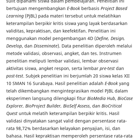
sulit dipahami siswa dalam pembelajaran. Penelitian ini
bertujuan mengembangkan
E-Book
berbasis
Project Based
Learning
(PjBL) pada materi tersebut untuk melatihkan
keterampilan berpikir kritis siswa yang layak berdasarkan
validitas, kepraktisan, dan keefektifan. Penelitian ini
menggunakan model pengembangan 4D (
Define, Design,
Develop
, dan
Disseminate
). Data penelitian diperoleh melalui
metode validasi, observasi, angket, dan tes. Instrumen
penelitian meliputi lembar validasi, lembar observasi
aktivitas siswa, angket respon, serta lembar
pre-test
dan
post-test
. Subjek penelitian ini berjumlah 20 siswa kelas XII
10 SMAN 16 Surabaya. Hasil penelitian adalah
E-Book
yang
telah dikembangkan mengintegrasikan model PjBL dalam
eksperimen langsung dilengkapi fitur
BioMedia Hub
,
BioCase
Explorer, BioProject Builder, BioSelf Assess
, dan
BioCritical
Quest
untuk melatih keterampilan berpikir kritis. Hasil
validasi dinyatakan sangat valid dengan persentase rata-
rata 98,72% berdasarkan kelayakan penyajian, isi, dan
bahasa. Hasil kepraktisan memperoleh persentase rata-rata