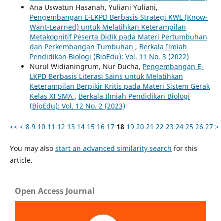
Ana Uswatun Hasanah, Yuliani Yuliani,
Pengembangan E-LKPD Berbasis Strategi KWL (Know-
Want-Learned) untuk Melatihkan Keterampilan
Metakognitif Peserta Didik pada Materi Pertumbuhan
dan Perkembangan Tumbuhan
,
Berkala Ilmiah
Pendidikan Biologi (BioEdu): Vol. 11 No. 3 (2022)
Nurul Widianingrum, Nur Ducha,
Pengembangan E-
LKPD Berbasis Literasi Sains untuk Melatihkan
Keterampilan Berpikir Kritis pada Materi Sistem Gerak
Kelas XI SMA
,
Berkala Ilmiah Pendidikan Biologi
(BioEdu): Vol. 12 No. 2 (2023)
<<
<
8
9
10
11
12
13
14
15
16
17
18
19
20
21
22
23
24
25
26
27
>
You may also
start an advanced similarity search
for this
article.
Open Access Journal