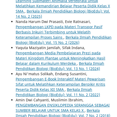
Learning Submateri Animalia Vertebrata untuk
Melatihkan Kemandirian Belajar Peserta Didik Kelas X
SMA
,
Berkala Ilmiah Pendidikan Biologi (BioEdu): Vol.
14 No. 2 (2025)
Nanda Harum Dwi Prasasti, Evie Ratnasari,
Pengembangan LKPD pada Materi Transpor Pasif
Berbasis Inkuiri Terbimbing untuk Melatih
Keterampilan Proses Sains
,
Berkala Ilmiah Pendidikan
Biologi (BioEdu): Vol. 15 No. 2 (2026)
Yaquta Maziyatin Jamilah, Sifak Indana,
Pengembangan Media Pembelajaran Prezi pada
Materi Kingdom Plantae untuk Meningkatkan Hasil
Belajar dalam Kurikulum Merdeka
,
Berkala Ilmiah
Pendidikan Biologi (BioEdu): Vol. 13 No. 1 (2024)
Ayu Ni'matus Solikah, Endang Susantini,
Pengembangan E-Book Interaktif Materi Pewarisan
Sifat untuk Melatihkan Keterampilan Berpikir Kritis
Peserta Didik Kelas XII SMA
,
Berkala Ilmiah
Pendidikan Biologi (BioEdu): Vol. 11 No. 2 (2022)
Amin Dwi Cahyanti, Muslimin Ibrahim,
PENGEMBANGAN ENSIKLOPEDIA SERANGGA SEBAGAI
SUMBER BELAJAR UNTUK SMA KELAS X
,
Berkala
Ilmiah Pendidikan Biologi (BioEdu): Vol. 7 No. 2 (2018)