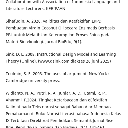
Collaboration with Aassociation of Indonesia Language and
Literature Lecturers, KEBIPAAN.
Sihafudin, A. 2020. Validitas dan Keefektifan LKPD
Pembuatan Virgin Coconut Oil secara Enzimatis Berbasis
PBL untuk Melatihkan Keterampilan Proses Sains pada
Materi Bioteknologi. Jurnal BioEdu, 9(1).
Sink, D. L. 2008. Instructional Design Model and Learning
Theory (Online). (www.dsink.com diakses 26 juni 2025)
Toulmin, S. E. 2003. The uses of argument. New York :
Cambridge university press.
Widianto, N. A., Putri, R. A., Juniar, A. D., Utami, R. P.,
Ahammi, F.2024. Tingkat Keterbacaan dan eEfektifan
Kalimat pada Teks narasi sebagai Bahan Ajar Membaca
Pemahaman di Buku Narasi Literasi bahasa Indonesia Kelas
IX Terbitasn Direktorat Pendidikan. Semantik Jurnal Riset
Ilmu Pendidikan, bahasa dan Budaya, 2(4), 141-161.