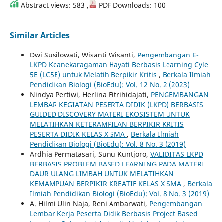
Abstract views: 583 ,
PDF Downloads: 100
Similar Articles
Dwi Susilowati, Wisanti Wisanti,
Pengembangan E-
LKPD Keanekaragaman Hayati Berbasis Learning Cyle
5E (LC5E) untuk Melatih Berpikir Kritis
,
Berkala Ilmiah
Pendidikan Biologi (BioEdu): Vol. 12 No. 2 (2023)
Nindya Pertiwi, Herlina Fitrihidajati,
PENGEMBANGAN
LEMBAR KEGIATAN PESERTA DIDIK (LKPD) BERBASIS
GUIDED DISCOVERY MATERI EKOSISTEM UNTUK
MELATIHKAN KETERAMPILAN BERPIKIR KRITIS
PESERTA DIDIK KELAS X SMA
,
Berkala Ilmiah
Pendidikan Biologi (BioEdu): Vol. 8 No. 3 (2019)
Ardhia Permatasari, Sunu Kuntjoro,
VALIDITAS LKPD
BERBASIS PROBLEM BASED LEARNING PADA MATERI
DAUR ULANG LIMBAH UNTUK MELATIHKAN
KEMAMPUAN BERPIKIR KREATIF KELAS X SMA
,
Berkala
Ilmiah Pendidikan Biologi (BioEdu): Vol. 8 No. 3 (2019)
A. Hilmi Ulin Naja, Reni Ambarwati,
Pengembangan
Lembar Kerja Peserta Didik Berbasis Project Based