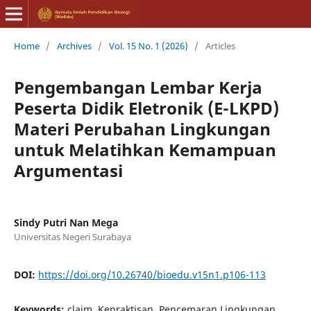
Home
/
Archives
/
Vol. 15 No. 1 (2026)
/
Articles
Pengembangan Lembar Kerja
Peserta Didik Eletronik (E-LKPD)
Materi Perubahan Lingkungan
untuk Melatihkan Kemampuan
Argumentasi
Sindy Putri Nan Mega
Universitas Negeri Surabaya
DOI:
https://doi.org/10.26740/bioedu.v15n1.p106-113
Keywords:
claim, Kepraktisan, Pencemaran Lingkungan,