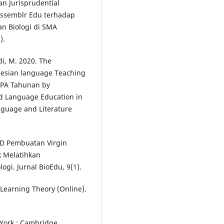
n Jurisprudential
 Assemblr Edu terhadap
an Biologi di SMA
).
di, M. 2020. The
onesian language Teaching
BIPA Tahunan by
nd Language Education in
nguage and Literature
KPD Pembuatan Virgin
k Melatihkan
gi. Jurnal BioEdu, 9(1).
 Learning Theory (Online).
 York : Cambridge