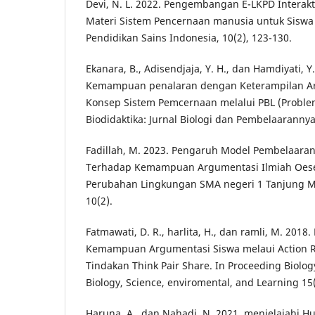
Devi, N. L. 2022. Pengembangan E-LKPD Interakt
Materi Sistem Pencernaan manusia untuk Siswa K
Pendidikan Sains Indonesia, 10(2), 123-130.
Ekanara, B., Adisendjaja, Y. H., dan Hamdiyati,
Kemampuan penalaran dengan Keterampilan Ar
Konsep Sistem Pemcernaan melalui PBL (Proble
Biodidaktika: Jurnal Biologi dan Pembelaarannya,
Fadillah, M. 2023. Pengaruh Model Pembelaara
Terhadap Kemampuan Argumentasi Ilmiah Oeser
Perubahan Lingkungan SMA negeri 1 Tanjung Mut
10(2).
Fatmawati, D. R., harlita, H., dan ramli, M. 201
Kemampuan Argumentasi Siswa melaui Action 
Tindakan Think Pair Share. In Proceeding Biolog
Biology, Science, enviromental, and Learning 15(
Haruna, A., dan Nahadi, N. 2021. menjelajahi H