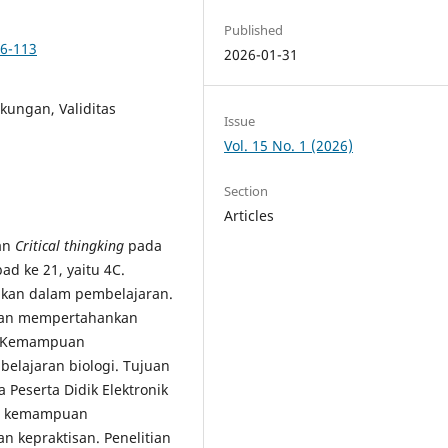
Published
06-113
2026-01-31
kungan, Validitas
Issue
Vol. 15 No. 1 (2026)
Section
Articles
gan
Critical thingking
pada
d ke 21, yaitu 4C.
pkan dalam pembelajaran.
dan mempertahankan
n. Kemampuan
lajaran biologi. Tujuan
 Peserta Didik Elektronik
an kemampuan
n kepraktisan. Penelitian