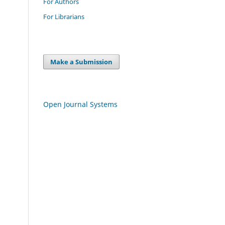
For Authors
For Librarians
Make a Submission
Open Journal Systems