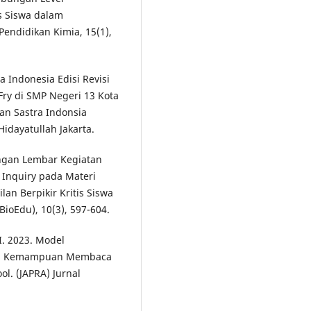
s Siswa dalam
Pendidikan Kimia, 15(1),
 Indonesia Edisi Revisi
Fry di SMP Negeri 13 Kota
an Sastra Indonsia
idayatullah Jakarta.
angan Lembar Kegiatan
e Inquiry pada Materi
n Berpikir Kritis Siswa
BioEdu), 10(3), 597-604.
 I. 2023. Model
kan Kemampuan Membaca
l. (JAPRA) Jurnal