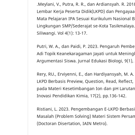
.Meylani, V., Putra, R. R., dan Ardiansyah. R. 
Lembar Kerja Peserta Didik(LKPD) dan Pengayaa
Mata Pelajaran IPA Sesuai Kurikulum Nasional B
Lingkungan SMP/Sederajat se-Kota Tasikmalaya.
Siliwangi. Vol 4(1): 13-17.
Putri, W. A., dan Paidi, P. 2023. Pengaruh Pembe
Adi Topik Keanekaragaman Jayati untuk Meni
Argumentasi Siswa. Jurnal Edukasi Biologi, 9(1),
Rery, RU., Erviyenni, E., dan Hardiyansyah, M. 
LKPD Berbasis Preview, Question, Read, Reflect,
pada Materi Kesetimbangan Ion dan pH Larutan
Inovasi Pendidikan Kimia, 17(2), pp.136-142.
Ristiani, L. 2023. Pengembangan E-LKPD Berba
Masalah (Problem Solving) Materi Sistem Persam
(Doctoran Disertation, IAIN Metro).