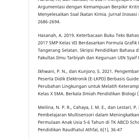
Argumentasi dengan Kemampuan Berpikir Kriti
Menyelesaikan Soal Ikatan Kimia. Jurnal Inovasi 
2686-2694.
Hasanah, A. 2019. Keterbacaan Buku Teks Bahasa
2017 SMP Kelas VII Berdasarkan Formula Grafik 
Tangerang Selatan. Skripsi Pendidikan Bahasa d
Fakultas Ilmu Tarbiyah dan Keguruan UIN Syaif H
Ikhwani, P. N., dan Kunjoro, S. 2021. Pengemb
Peserta Didik Elektronik (E-LKPD) Berbasis Guid
Perubahan Lingkungan untuk Melatih Keterampila
Kelas X SMA. Berkala Ilmiah Pendidikan Biologi (
Meilina, N. P. R., Cahaya, I. M. E., dan Lestari, P.
Pembelajaran Multisensori dalam Meningkat
Permulaan Anak Usia 5-6 Tahun di TK ABCD Schoo
Pendidikan Raudhatul Athfal, 6(1), 36-47