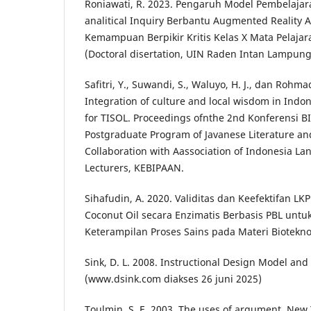
Roniawati, R. 2023. Pengaruh Model Pembelajara
analitical Inquiry Berbantu Augmented Reality
Kemampuan Berpikir Kritis Kelas X Mata Pelajar
(Doctoral disertation, UIN Raden Intan Lampung
Safitri, Y., Suwandi, S., Waluyo, H. J., dan Rohma
Integration of culture and local wisdom in Ind
for TISOL. Proceedings ofnthe 2nd Konferensi 
Postgraduate Program of Javanese Literature a
Collaboration with Aassociation of Indonesia La
Lecturers, KEBIPAAN.
Sihafudin, A. 2020. Validitas dan Keefektifan L
Coconut Oil secara Enzimatis Berbasis PBL untu
Keterampilan Proses Sains pada Materi Bioteknolo
Sink, D. L. 2008. Instructional Design Model and
(www.dsink.com diakses 26 juni 2025)
Toulmin, S. E. 2003. The uses of argument. New