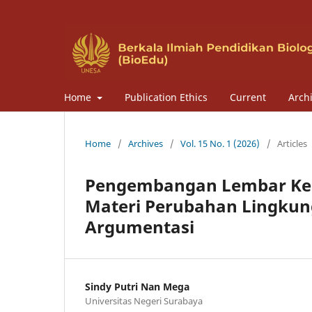
Home
Publication Ethics
Current
Arch
Home
/
Archives
/
Vol. 15 No. 1 (2026)
/
Articles
Pengembangan Lembar Kerja
Materi Perubahan Lingku
Argumentasi
Sindy Putri Nan Mega
Universitas Negeri Surabaya