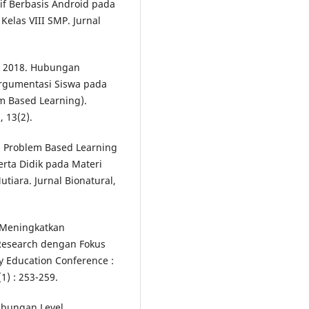
if Berbasis Android pada
elas VIII SMP. Jurnal
 Y. 2018. Hubungan
gumentasi Siswa pada
m Based Learning).
 13(2).
n Problem Based Learning
ta Didik pada Materi
iara. Jurnal Bionatural,
8. Meningkatkan
Research dengan Fokus
y Education Conference :
1) : 253-259.
ubungan Level