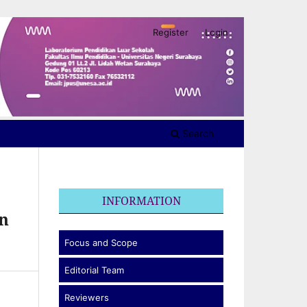
Register
Login
Search
INFORMATION
n
Focus and Scope
Editorial Team
Reviewers