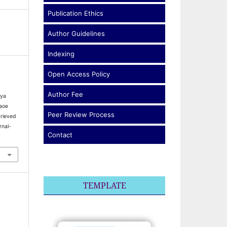
Publication Ethics
Author Guidelines
Indexing
Open Access Policy
.
Author Fee
aya
aoe
Peer Review Process
trieved
rnal-
Contact
TEMPLATE