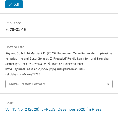
pdf
Published
2026-05-18
How to Cite
Aisyana, S., & Putri Mardiani, D. (2026). Kecanduan Game Roblox dan Implikasinya
terhadap Interaksi Sosial Generasi Z: Prespektif Pendidikan Informal di Kelurahan
Simomulyo.
J+PLUS UNESA
,
15
(2), 141–147. Retrieved from
https://ejournal.unesa.ac.id/index.php/jurnal-pendidikan-luar-
sekolah/article/view/77765
More Citation Formats
Issue
Vol. 15 No. 2 (2026): J+PLUS, Desember 2026 (In Press)