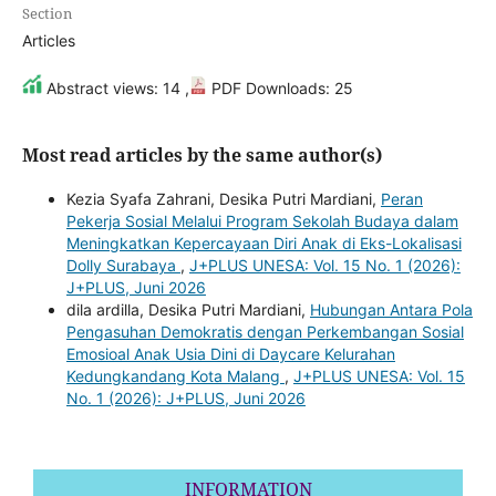
Section
Articles
Abstract views: 14 ,
PDF Downloads: 25
Most read articles by the same author(s)
Kezia Syafa Zahrani, Desika Putri Mardiani,
Peran
Pekerja Sosial Melalui Program Sekolah Budaya dalam
Meningkatkan Kepercayaan Diri Anak di Eks-Lokalisasi
Dolly Surabaya
,
J+PLUS UNESA: Vol. 15 No. 1 (2026):
J+PLUS, Juni 2026
dila ardilla, Desika Putri Mardiani,
Hubungan Antara Pola
Pengasuhan Demokratis dengan Perkembangan Sosial
Emosioal Anak Usia Dini di Daycare Kelurahan
Kedungkandang Kota Malang
,
J+PLUS UNESA: Vol. 15
No. 1 (2026): J+PLUS, Juni 2026
INFORMATION