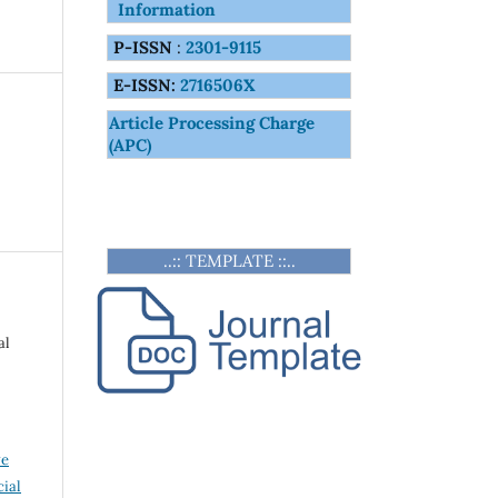
Information
P-ISSN
:
2301-9115
E-ISSN:
2716506X
Article Processing Charge
(APC)
..:: TEMPLATE ::..
al
ve
ial