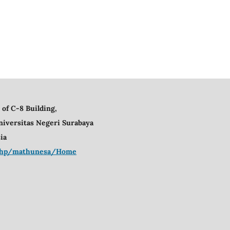
 of C-8 Building,
niversitas Negeri Surabaya
ia
x.php/mathunesa/Home