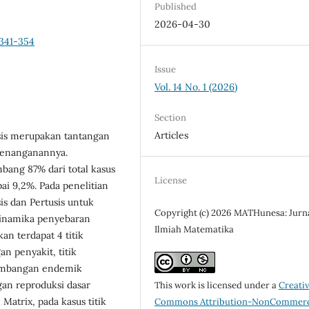
Published
2026-04-30
p341-354
Issue
Vol. 14 No. 1 (2026)
Section
Articles
usis merupakan tantangan
penanganannya.
bang 87% dari total kasus
License
ai 9,2%. Pada penelitian
is dan Pertusis untuk
Copyright (c) 2026 MATHunesa: Jurn
dinamika penyebaran
Ilmiah Matematika
an terdapat 4 titik
an penyakit, titik
timbangan endemik
ngan reproduksi dasar
This work is licensed under a
Creati
atrix, pada kasus titik
Commons Attribution-NonCommerc