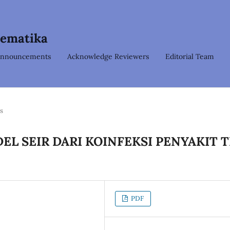
tematika
nnouncements
Acknowledge Reviewers
Editorial Team
es
EL SEIR DARI KOINFEKSI PENYAKIT 
PDF