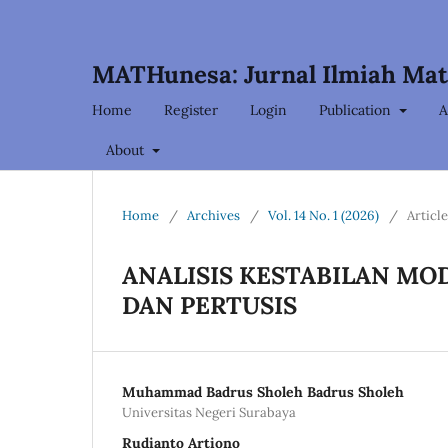
MATHunesa: Jurnal Ilmiah Ma
Home
Register
Login
Publication
A
About
Home
/
Archives
/
Vol. 14 No. 1 (2026)
/
Articl
ANALISIS KESTABILAN MOD
DAN PERTUSIS
Muhammad Badrus Sholeh Badrus Sholeh
Universitas Negeri Surabaya
Rudianto Artiono