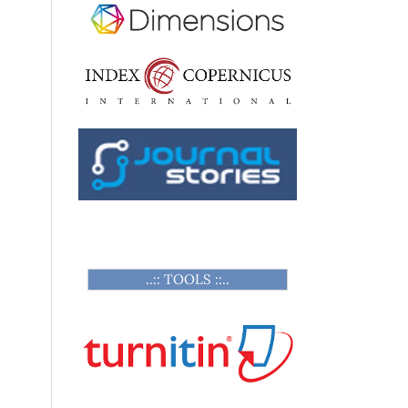
..:: TOOLS ::..