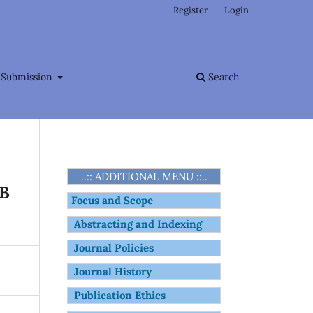
Register
Login
Submission
Search
..:: ADDITIONAL MENU ::..
TB
Focus and Scope
Abstracting and Indexing
Journal Policies
Journal History
Publication Ethics