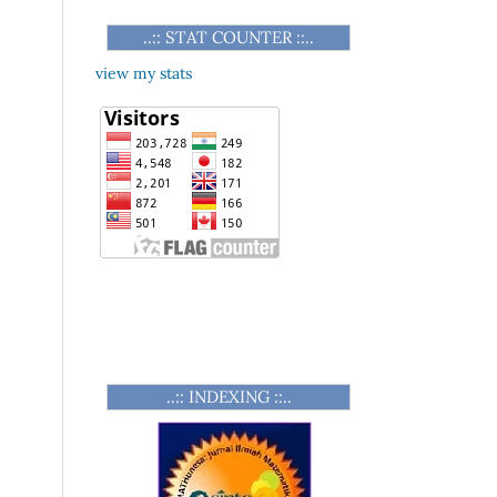
..:: STAT COUNTER ::..
view my stats
..:: INDEXING ::..