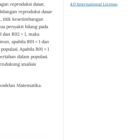
ngan reproduksi dasar,
4.0 International License
.
 bilangan reproduksi dasar
1, titik kesetimbangan
ua penyakit hilang pada
 1 dan R02 < 1, maka
amun, apabila R01 < 1 dan
populasi. Apabila R01 > 1
bertahan dalam populasi.
ndukung analisis
emodelan Matematika.