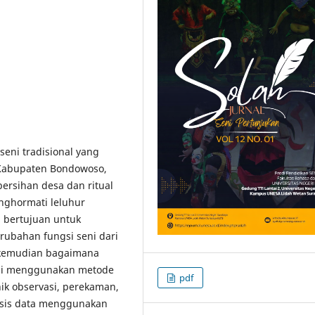
eni tradisional yang
 Kabupaten Bondowoso,
rsihan desa dan ritual
nghormati leluhur
i bertujuan untuk
rubahan fungsi seni dari
, kemudian bagaimana
 ini menggunakan metode
pdf
ik observasi, perekaman,
lisis data menggunakan