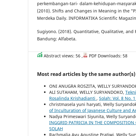
perkembangan-tari- dalam-kehidupan-masyarakat
(2010). Shifts and Changes in Meaning in the "P
Merdeka Daily. INFORMATIKA Scientific Magazine
Sugiyono. (2018). Quantitative, Qualitative, an
Bandung: Alfabeta.
Abstract views: 56 ,
PDF Downloads: 58
Most read articles by the same author(s)
ONI ANUGRA ROSZITA, WELLY SURYANDO
ALI SUTAHAM, WELLY SURYANDOKO,
Tekni
Rosalinda Krishadianti
,
Solah: Vol. 8 No. 1
christmasela yuni haryati, Welly Suryando
of Inculturation of Javanese Culture and Ar
Nadya Primeswari Siyunita, Welly Suryan
INGGRID PATRICIA IN THE COMPOSITION
SOLAH
Rachmalia Ayu Agustine Pratiwi, Welly Su