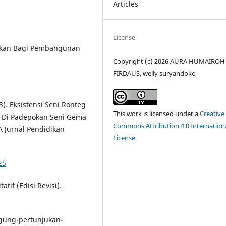
Articles
License
njukan Bagi Pembangunan
Copyright (c) 2026 AURA HUMAIROH
FIRDAUS, welly suryandoko
23). Eksistensi Seni Ronteg
This work is licensed under a
Creative
 Di Padepokan Seni Gema
Commons Attribution 4.0 Internation
 Jurnal Pendidikan
License
.
25
atif (Edisi Revisi).
nggung-pertunjukan-