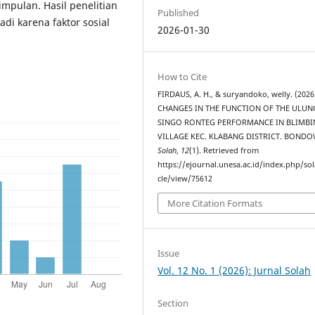
impulan. Hasil penelitian
Published
di karena faktor sosial
2026-01-30
How to Cite
FIRDAUS, A. H., & suryandoko, welly. (2026
CHANGES IN THE FUNCTION OF THE ULUN
SINGO RONTEG PERFORMANCE IN BLIMBI
VILLAGE KEC. KLABANG DISTRICT. BOND
Solah
,
12
(1). Retrieved from
https://ejournal.unesa.ac.id/index.php/sol
cle/view/75612
More Citation Formats
Issue
Vol. 12 No. 1 (2026): Jurnal Solah
Section