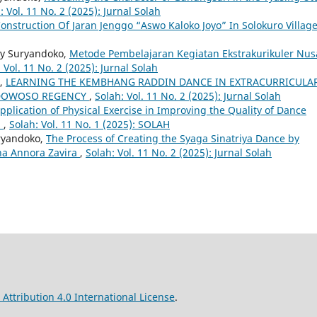
: Vol. 11 No. 2 (2025): Jurnal Solah
Construction Of Jaran Jenggo “Aswo Kaloko Joyo” In Solokuro Villag
ly Suryandoko,
Metode Pembelajaran Kegiatan Ekstrakurikuler Nus
 Vol. 11 No. 2 (2025): Jurnal Solah
o,
LEARNING THE KEMBHANG RADDIN DANCE IN EXTRACURRICULA
NDOWOSO REGENCY
,
Solah: Vol. 11 No. 2 (2025): Jurnal Solah
pplication of Physical Exercise in Improving the Quality of Dance
l
,
Solah: Vol. 11 No. 1 (2025): SOLAH
uryandoko,
The Process of Creating the Syaga Sinatriya Dance by
ha Annora Zavira
,
Solah: Vol. 11 No. 2 (2025): Jurnal Solah
ttribution 4.0 International License
.