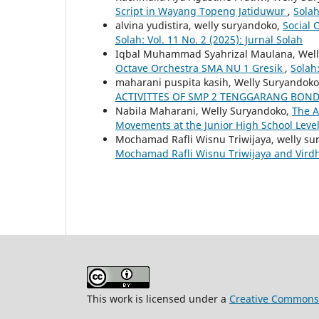
Script in Wayang Topeng Jatiduwur
,
Solah
alvina yudistira, welly suryandoko,
Social 
Solah: Vol. 11 No. 2 (2025): Jurnal Solah
Iqbal Muhammad Syahrizal Maulana, Wel
Octave Orchestra SMA NU 1 Gresik
,
Solah:
maharani puspita kasih, Welly Suryandok
ACTIVITTES OF SMP 2 TENGGARANG BO
Nabila Maharani, Welly Suryandoko,
The A
Movements at the Junior High School Leve
Mochamad Rafli Wisnu Triwijaya, welly s
Mochamad Rafli Wisnu Triwijaya and Vird
This work is licensed under a
Creative Commons A