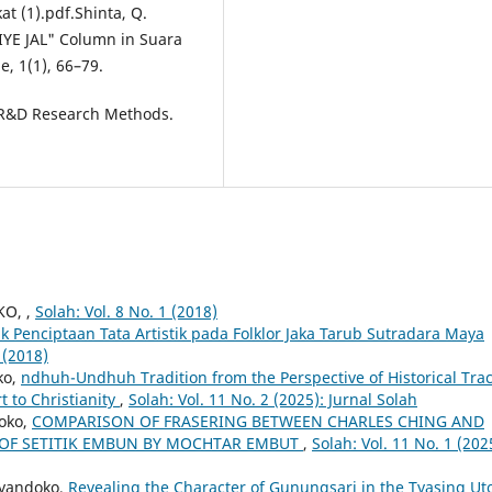
 (1).pdf.Shinta, Q.
IYE JAL" Column in Suara
, 1(1), 66–79.
d R&D Research Methods.
KO,
,
Solah: Vol. 8 No. 1 (2018)
k Penciptaan Tata Artistik pada Folklor Jaka Tarub Sutradara Maya
 (2018)
ko,
ndhuh-Undhuh Tradition from the Perspective of Historical Tra
t to Christianity
,
Solah: Vol. 11 No. 2 (2025): Jurnal Solah
doko,
COMPARISON OF FRASERING BETWEEN CHARLES CHING AND
 OF SETITIK EMBUN BY MOCHTAR EMBUT
,
Solah: Vol. 11 No. 1 (202
ryandoko,
Revealing the Character of Gunungsari in the Tyasing U