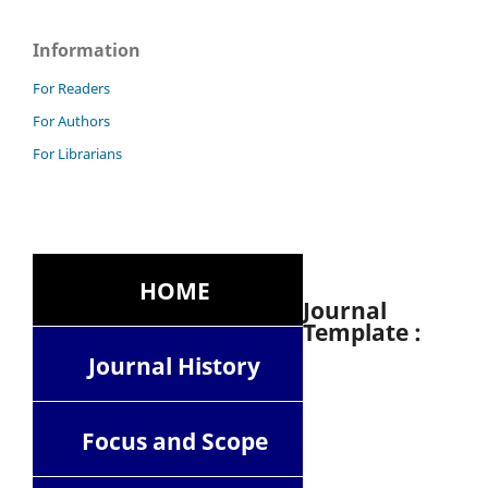
Information
For Readers
For Authors
For Librarians
HOME
Journal
Template :
Journal History
Focus and Scope