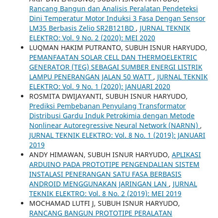
Rancang Bangun dan Analisis Peralatan Pendeteksi
Dini Temperatur Motor Induksi 3 Fasa Dengan Sensor
LM35 Berbasis Zelio SR2B121BD
,
JURNAL TEKNIK
ELEKTRO: Vol. 9 No. 2 (2020): MEI 2020
LUQMAN HAKIM PUTRANTO, SUBUH ISNUR HARYUDO,
PEMANFAATAN SOLAR CELL DAN THERMOELEKTRIC
GENERATOR (TEG) SEBAGAI SUMBER ENERGI LISTRIK
LAMPU PENERANGAN JALAN 50 WATT
,
JURNAL TEKNIK
ELEKTRO: Vol. 9 No. 1 (2020): JANUARI 2020
ROSMITA DWIJAYANTI, SUBUH ISNUR HARYUDO,
Prediksi Pembebanan Penyulang Transformator
Distribusi Gardu Induk Petrokimia dengan Metode
Nonlinear Autoregressive Neural Network (NARNN)
,
JURNAL TEKNIK ELEKTRO: Vol. 8 No. 1 (2019): JANUARI
2019
ANDY HIMAWAN, SUBUH ISNUR HARYUDO,
APLIKASI
ARDUINO PADA PROTOTIPE PENGENDALIAN SISTEM
INSTALASI PENERANGAN SATU FASA BERBASIS
ANDROID MENGGUNAKAN JARINGAN LAN
,
JURNAL
TEKNIK ELEKTRO: Vol. 8 No. 2 (2019): MEI 2019
MOCHAMAD LUTFI J, SUBUH ISNUR HARYUDO,
RANCANG BANGUN PROTOTIPE PERALATAN