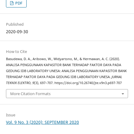
PDF
Published
2020-09-30
How to Cite
Basudewa, D. A., Aribowo, W., Widyartono, M., & Hermawan, A. C. (2020).
ANALISA PENGGUNAAN KAPASITOR BANK TERHADAP FAKTOR DAYA PADA
GEDUNG IDB LABORATORY UNESA: ANALISA PENGGUNAAN KAPASITOR BANK
TERHADAP FAKTOR DAYA PADA GEDUNG IDB LABORATORY UNESA.
JURNAL
TEKNIK ELEKTRO
,
9
(3), 697–707. https://doi.org/10.26740/jte.v9n3.p697-707
More Citation Formats
Issue
Vol. 9 No. 3 (2020): SEPTEMBER 2020