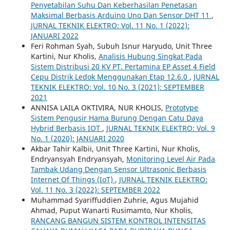
Penyetabilan Suhu Dan Keberhasilan Penetasan
Maksimal Berbasis Arduino Uno Dan Sensor DHT 11
,
JURNAL TEKNIK ELEKTRO: Vol. 11 No. 1 (2022):
JANUARI 2022
Feri Rohman Syah, Subuh Isnur Haryudo, Unit Three
Kartini, Nur Kholis,
Analisis Hubung Singkat Pada
Sistem Distribusi 20 KV PT. Pertamina EP Asset 4 Field
Cepu Distrik Ledok Menggunakan Etap 12.6.0
,
JURNAL
TEKNIK ELEKTRO: Vol. 10 No. 3 (2021): SEPTEMBER
2021
ANNISA LAILA OKTIVIRA, NUR KHOLIS,
Prototype
Sistem Pengusir Hama Burung Dengan Catu Daya
Hybrid Berbasis IOT
,
JURNAL TEKNIK ELEKTRO: Vol. 9
No. 1 (2020): JANUARI 2020
Akbar Tahir Kalbii, Unit Three Kartini, Nur Kholis,
Endryansyah Endryansyah,
Monitoring Level Air Pada
Tambak Udang Dengan Sensor Ultrasonic Berbasis
Internet Of Things (IoT)
,
JURNAL TEKNIK ELEKTRO:
Vol. 11 No. 3 (2022): SEPTEMBER 2022
Muhammad Syariffuddien Zuhrie, Agus Mujahid
Ahmad, Puput Wanarti Rusimamto, Nur Kholis,
RANCANG BANGUN SISTEM KONTROL INTENSITAS