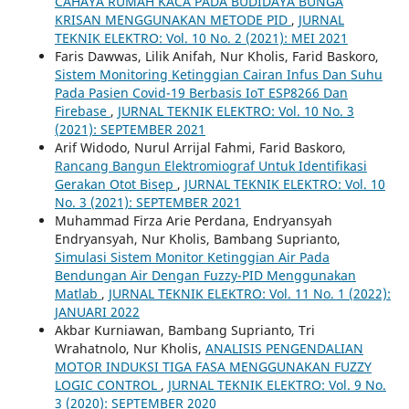
CAHAYA RUMAH KACA PADA BUDIDAYA BUNGA
KRISAN MENGGUNAKAN METODE PID
,
JURNAL
TEKNIK ELEKTRO: Vol. 10 No. 2 (2021): MEI 2021
Faris Dawwas, Lilik Anifah, Nur Kholis, Farid Baskoro,
Sistem Monitoring Ketinggian Cairan Infus Dan Suhu
Pada Pasien Covid-19 Berbasis IoT ESP8266 Dan
Firebase
,
JURNAL TEKNIK ELEKTRO: Vol. 10 No. 3
(2021): SEPTEMBER 2021
Arif Widodo, Nurul Arrijal Fahmi, Farid Baskoro,
Rancang Bangun Elektromiograf Untuk Identifikasi
Gerakan Otot Bisep
,
JURNAL TEKNIK ELEKTRO: Vol. 10
No. 3 (2021): SEPTEMBER 2021
Muhammad Firza Arie Perdana, Endryansyah
Endryansyah, Nur Kholis, Bambang Suprianto,
Simulasi Sistem Monitor Ketinggian Air Pada
Bendungan Air Dengan Fuzzy-PID Menggunakan
Matlab
,
JURNAL TEKNIK ELEKTRO: Vol. 11 No. 1 (2022):
JANUARI 2022
Akbar Kurniawan, Bambang Suprianto, Tri
Wrahatnolo, Nur Kholis,
ANALISIS PENGENDALIAN
MOTOR INDUKSI TIGA FASA MENGGUNAKAN FUZZY
LOGIC CONTROL
,
JURNAL TEKNIK ELEKTRO: Vol. 9 No.
3 (2020): SEPTEMBER 2020