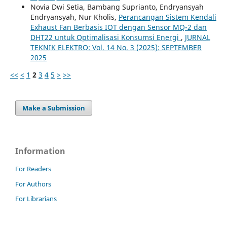
Novia Dwi Setia, Bambang Suprianto, Endryansyah
Endryansyah, Nur Kholis,
Perancangan Sistem Kendali
Exhaust Fan Berbasis IOT dengan Sensor MQ-2 dan
DHT22 untuk Optimalisasi Konsumsi Energi
,
JURNAL
TEKNIK ELEKTRO: Vol. 14 No. 3 (2025): SEPTEMBER
2025
<<
<
1
2
3
4
5
>
>>
Make a Submission
Information
For Readers
For Authors
For Librarians