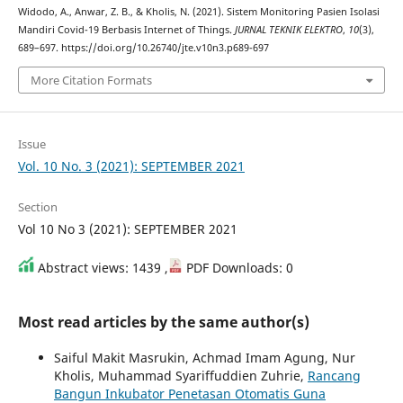
Widodo, A., Anwar, Z. B., & Kholis, N. (2021). Sistem Monitoring Pasien Isolasi
Mandiri Covid-19 Berbasis Internet of Things.
JURNAL TEKNIK ELEKTRO
,
10
(3),
689–697. https://doi.org/10.26740/jte.v10n3.p689-697
More Citation Formats
Issue
Vol. 10 No. 3 (2021): SEPTEMBER 2021
Section
Vol 10 No 3 (2021): SEPTEMBER 2021
Abstract views: 1439 ,
PDF Downloads: 0
Most read articles by the same author(s)
Saiful Makit Masrukin, Achmad Imam Agung, Nur
Kholis, Muhammad Syariffuddien Zuhrie,
Rancang
Bangun Inkubator Penetasan Otomatis Guna