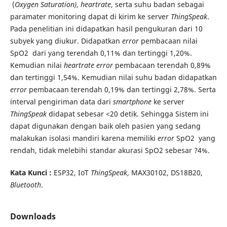
(
Oxygen Saturation)
,
heartrate
, serta suhu badan sebagai
paramater monitoring dapat di kirim ke server
ThingSpeak
.
Pada penelitian ini didapatkan hasil pengukuran dari 10
subyek yang diukur. Didapatkan
error
pembacaan nilai
SpO2 dari yang terendah 0,11% dan tertinggi 1,20%.
Kemudian nilai
heartrate error
pembacaan terendah 0,89%
dan tertinggi 1,54%. Kemudian nilai suhu badan didapatkan
error
pembacaan terendah 0,19% dan tertinggi 2,78%. Serta
interval pengiriman data dari
smartphone
ke server
ThingSpeak
didapat sebesar <20 detik. Sehingga Sistem ini
dapat digunakan dengan baik oleh pasien yang sedang
malakukan isolasi mandiri karena memiliki
error
SpO2 yang
rendah, tidak melebihi standar akurasi SpO2 sebesar ?4%.
Kata Kunci :
ESP32, IoT
T
hingSpeak
, MAX30102, DS18B20,
Bluetooth
.
Downloads