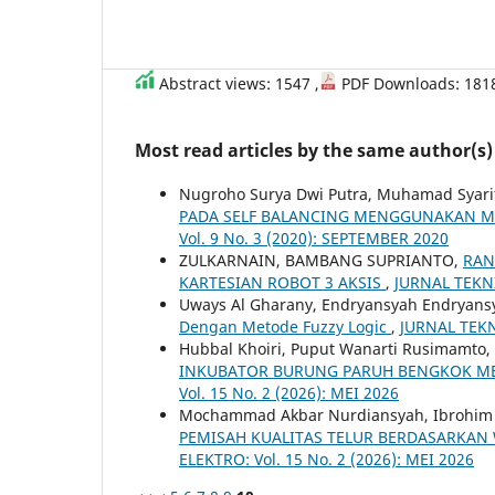
Abstract views: 1547 ,
PDF Downloads: 181
Most read articles by the same author(s)
Nugroho Surya Dwi Putra, Muhamad Syari
PADA SELF BALANCING MENGGUNAKAN M
Vol. 9 No. 3 (2020): SEPTEMBER 2020
ZULKARNAIN, BAMBANG SUPRIANTO,
RAN
KARTESIAN ROBOT 3 AKSIS
,
JURNAL TEKNI
Uways Al Gharany, Endryansyah Endryans
Dengan Metode Fuzzy Logic
,
JURNAL TEKN
Hubbal Khoiri, Puput Wanarti Rusimamto
INKUBATOR BURUNG PARUH BENGKOK M
Vol. 15 No. 2 (2026): MEI 2026
Mochammad Akbar Nurdiansyah, Ibrohim 
PEMISAH KUALITAS TELUR BERDASARKAN
ELEKTRO: Vol. 15 No. 2 (2026): MEI 2026