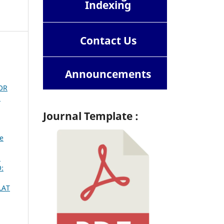
Indexing
Contact
Us
Announcements
OR
:
Journal Template :
ne
N
:
LAT