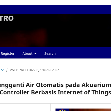
Register
About
Search
022
/
Vol 11 No 1 (2022): JANUARI 2022
engganti Air Otomatis pada Akuariu
ntroller Berbasis Internet of Thing