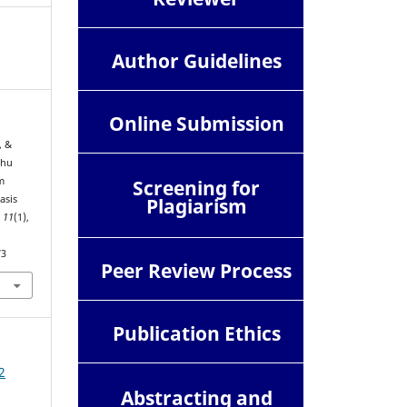
Author Guidelines
Online Submission
, &
uhu
m
Screening for
asis
Plagiarism
,
11
(1),
73
Peer Review Process
Publication Ethics
2
Abstracting and