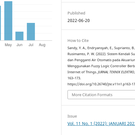
Published
2022-06-20
How to Cite
Sandy, Y. A., Endryansyah, E., Suprianto, B.
Rusimamto, P. W. (2022). Sistem Kendali S
dan Pengganti Air Otomatis pada Akuariu
Menggunakan Fuzzy Logic Controller Berb
Internet of Things.
JURNAL TEKNIK ELEKTRO
163–173.
https://doi.org/10.26740/jte.v11n1.p163-1
More Citation Formats
Issue
Vol. 11 No. 1 (2022): JANUARI 202