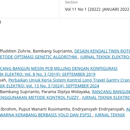
Section
Vol 11 No 1 (2022): JANUARI 2022
8
ffuddien Zuhrie, Bambang Suprianto,
DESAIN KENDALI TWIN ROT
ETODE OPTIMASI GENETIC ALGORITHM
,
JURNAL TEKNIK ELEKTRO
CANG BANGUN MESIN PCB MILLING DENGAN KONFIGURASI
K ELEKTRO: Vol. 8 No. 3 (2019): SEPTEMBER 2019
yah,
Perbaikan Unjuk Kerja Sistem Kontrol Long Travel Gantry Cra
IK ELEKTRO: Vol. 13 No. 3 (2024): SEPTEMBER 2024
, Bambang Suprianto, Parama Diptya Widayaka,
RANCANG BANGU
ENGGUNAKAN METODE KONTROL FUZZY
,
JURNAL TEKNIK ELEKTRO
Ibrohim, Puput Wanarti Rusimamto, Endryansyah Endryansyah,
A
 WARNA KERABANG BERBASIS YOLO DAN ESP32
,
JURNAL TEKNIK