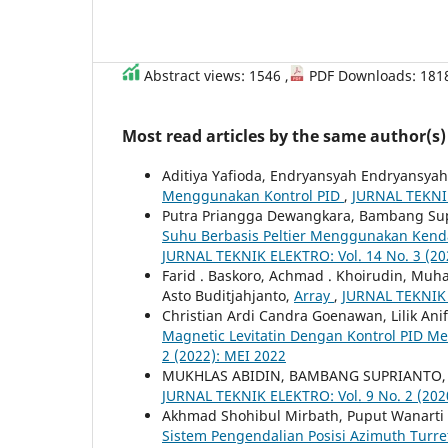
Abstract views: 1546 ,
PDF Downloads: 181
Most read articles by the same author(s)
Aditiya Yafioda, Endryansyah Endryansya
Menggunakan Kontrol PID
,
JURNAL TEKNIK
Putra Priangga Dewangkara, Bambang Supr
Suhu Berbasis Peltier Menggunakan Kenda
JURNAL TEKNIK ELEKTRO: Vol. 14 No. 3 (2
Farid . Baskoro, Achmad . Khoirudin, Muh
Asto Buditjahjanto,
Array
,
JURNAL TEKNIK 
Christian Ardi Candra Goenawan, Lilik Ani
Magnetic Levitatin Dengan Kontrol PID
2 (2022): MEI 2022
MUKHLAS ABIDIN, BAMBANG SUPRIANTO
JURNAL TEKNIK ELEKTRO: Vol. 9 No. 2 (202
Akhmad Shohibul Mirbath, Puput Wanarti R
Sistem Pengendalian Posisi Azimuth Turr