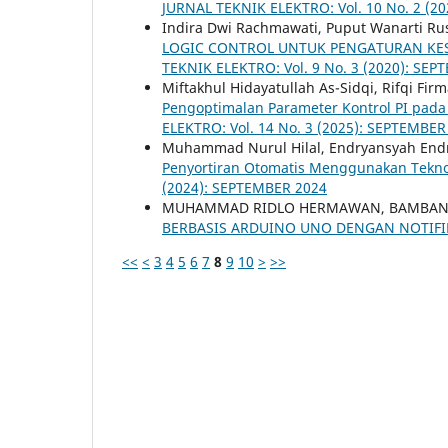
JURNAL TEKNIK ELEKTRO: Vol. 10 No. 2 (20
Indira Dwi Rachmawati, Puput Wanarti Ru
LOGIC CONTROL UNTUK PENGATURAN KES
TEKNIK ELEKTRO: Vol. 9 No. 3 (2020): SE
Miftakhul Hidayatullah As-Sidqi, Rifqi F
Pengoptimalan Parameter Kontrol PI pa
ELEKTRO: Vol. 14 No. 3 (2025): SEPTEMBER
Muhammad Nurul Hilal, Endryansyah End
Penyortiran Otomatis Menggunakan Tekno
(2024): SEPTEMBER 2024
MUHAMMAD RIDLO HERMAWAN, BAMBAN
BERBASIS ARDUINO UNO DENGAN NOTIFI
<<
<
3
4
5
6
7
8
9
10
>
>>