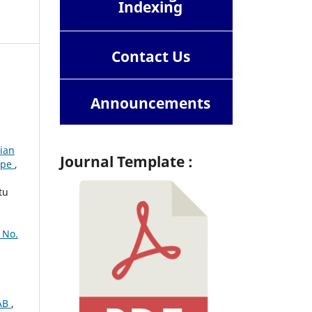
Indexing
Contact
Us
Announcements
ian
Journal Template :
ape
,
tu
 No.
LAB
,