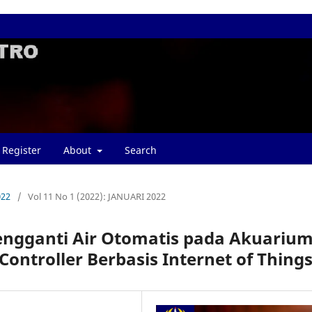
Register
About
Search
022
/
Vol 11 No 1 (2022): JANUARI 2022
engganti Air Otomatis pada Akuariu
ntroller Berbasis Internet of Thing