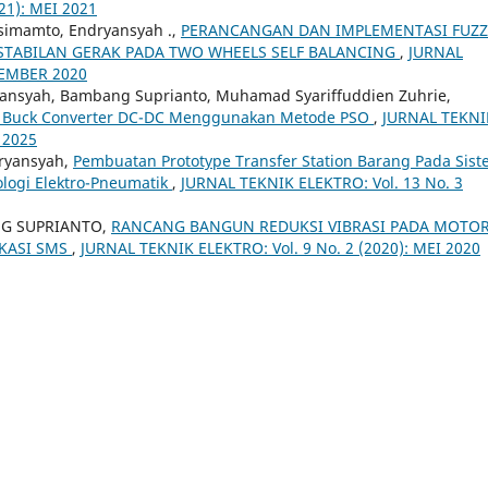
21): MEI 2021
simamto, Endryansyah .,
PERANCANGAN DAN IMPLEMENTASI FUZZ
TABILAN GERAK PADA TWO WHEELS SELF BALANCING
,
JURNAL
PTEMBER 2020
irmansyah, Bambang Suprianto, Muhamad Syariffuddien Zuhrie,
da Buck Converter DC-DC Menggunakan Metode PSO
,
JURNAL TEKNI
 2025
ryansyah,
Pembuatan Prototype Transfer Station Barang Pada Sis
logi Elektro-Pneumatik
,
JURNAL TEKNIK ELEKTRO: Vol. 13 No. 3
G SUPRIANTO,
RANCANG BANGUN REDUKSI VIBRASI PADA MOTO
KASI SMS
,
JURNAL TEKNIK ELEKTRO: Vol. 9 No. 2 (2020): MEI 2020