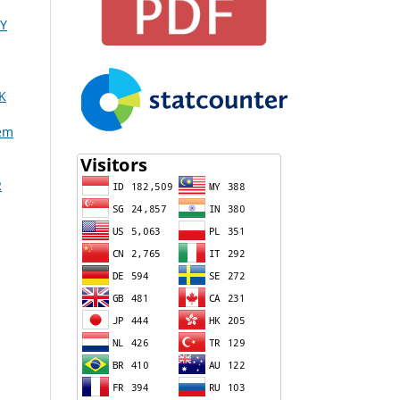
Y
K
tem
R