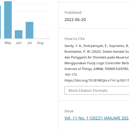
Published
2022-06-20
How to Cite
Sandy, Y. A., Endryansyah, E., Suprianto, B.
Rusimamto, P. W. (2022). Sistem Kendali S
dan Pengganti Air Otomatis pada Akuariu
Menggunakan Fuzzy Logic Controller Berb
Internet of Things.
JURNAL TEKNIK ELEKTRO
163–173.
https://doi.org/10.26740/jte.v11n1.p163-1
More Citation Formats
Issue
Vol. 11 No. 1 (2022): JANUARI 202