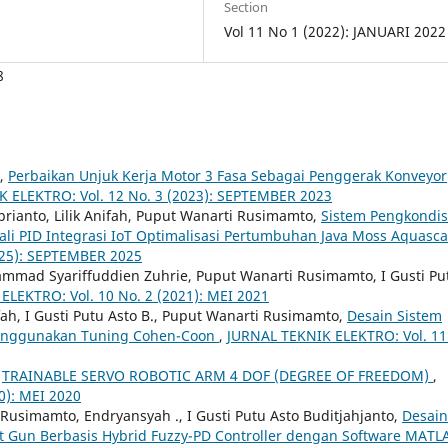
Section
Vol 11 No 1 (2022): JANUARI 2022
8
h,
Perbaikan Unjuk Kerja Motor 3 Fasa Sebagai Penggerak Konveyor
 ELEKTRO: Vol. 12 No. 3 (2023): SEPTEMBER 2023
ianto, Lilik Anifah, Puput Wanarti Rusimamto,
Sistem Pengkondis
li PID Integrasi IoT Optimalisasi Pertumbuhan Java Moss Aquasc
025): SEPTEMBER 2025
ammad Syariffuddien Zuhrie, Puput Wanarti Rusimamto, I Gusti Pu
ELEKTRO: Vol. 10 No. 2 (2021): MEI 2021
fah, I Gusti Putu Asto B., Puput Wanarti Rusimamto,
Desain Sistem
 Menggunakan Tuning Cohen-Coon
,
JURNAL TEKNIK ELEKTRO: Vol. 11
,
TRAINABLE SERVO ROBOTIC ARM 4 DOF (DEGREE OF FREEDOM)
,
0): MEI 2020
usimamto, Endryansyah ., I Gusti Putu Asto Buditjahjanto,
Desain
et Gun Berbasis Hybrid Fuzzy-PD Controller dengan Software MAT