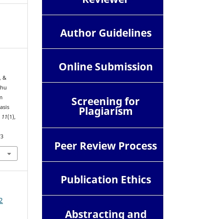
Author Guidelines
Online Submission
, &
uhu
m
Screening for
asis
Plagiarism
,
11
(1),
73
Peer Review Process
Publication Ethics
2
Abstracting and