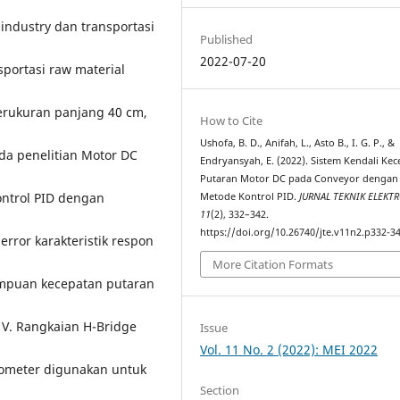
ndustry dan transportasi
Published
2022-07-20
sportasi raw material
berukuran panjang 40 cm,
How to Cite
Ushofa, B. D., Anifah, L., Asto B., I. G. P., &
da penelitian Motor DC
Endryansyah, E. (2022). Sistem Kendali Ke
Putaran Motor DC pada Conveyor dengan
ontrol PID dengan
Metode Kontrol PID.
JURNAL TEKNIK ELEKT
11
(2), 332–342.
https://doi.org/10.26740/jte.v11n2.p332-3
error karakteristik respon
More Citation Formats
mpuan kecepatan putaran
 V. Rangkaian H-Bridge
Issue
Vol. 11 No. 2 (2022): MEI 2022
siometer digunakan untuk
Section