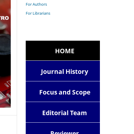
For Authors
For Librarians
HOME
Journal History
Focus and Scope
Editorial Team
Reviewer