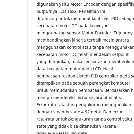
digunakan yaitu Motor Encoder dengan spesifik
outputnya LCD 16x2. Penelitian ini
dirancang untuk membuat kontroler PID sebagai
kecepatan motor DC pada konveyor
menggunakan sensor Motor Encoder. Tujuannya
membandingkan kinerja terbaik mesin antara
menggunakan control atau tanpa menggunakan 
kecepatan motor DC telah mendekati setpoint
yang diinginkan, maka sensor akan memberikan
data kecepatan motor pada LCD. Hasil
pembacaan respon sistem PID controller pada 
ditampilkan pada sebuah perangkat komputer
untuk memudahkan pembacaan. Berdasarkan has
mampu mendeteksi error secara otomatis.
Error rata-rata dari pengukuran menggunakan c
dengan steandy state 4,92 detik. Dan error
rata-rata untuk pengukuran tanpa control yaitu
state yang tidak bisa ditentukan karena
tidak ada kestabilan data.