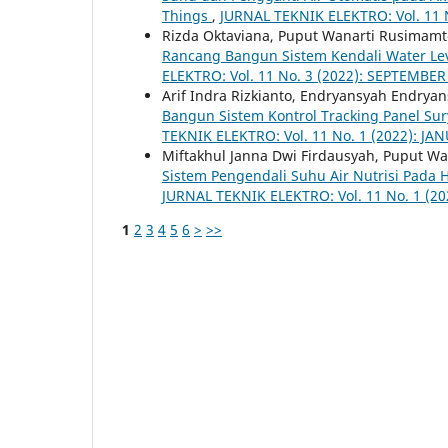
Things
,
JURNAL TEKNIK ELEKTRO: Vol. 11 N
Rizda Oktaviana, Puput Wanarti Rusimam
Rancang Bangun Sistem Kendali Water Lev
ELEKTRO: Vol. 11 No. 3 (2022): SEPTEMBER
Arif Indra Rizkianto, Endryansyah Endry
Bangun Sistem Kontrol Tracking Panel Su
TEKNIK ELEKTRO: Vol. 11 No. 1 (2022): JA
Miftakhul Janna Dwi Firdausyah, Puput W
Sistem Pengendali Suhu Air Nutrisi Pada H
JURNAL TEKNIK ELEKTRO: Vol. 11 No. 1 (20
1
2
3
4
5
6
>
>>