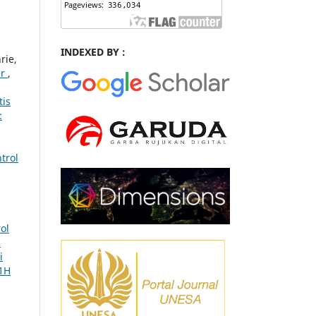
INDEXED BY :
rie,
er
,
tis
:
trol
ol
2
i
P1H