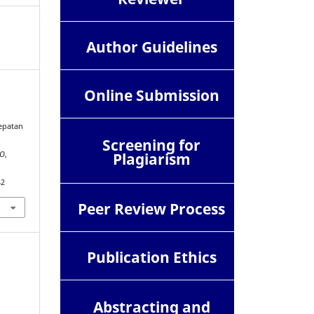
Author Guidelines
Online Submission
cepatan
Screening for
Plagiarism
RO
,
42
Peer Review Process
Publication Ethics
Abstracting and