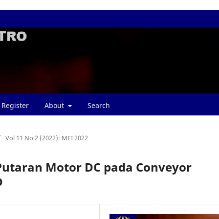
Register
About
Search
/
Vol 11 No 2 (2022): MEI 2022
 Putaran Motor DC pada Conveyor
D