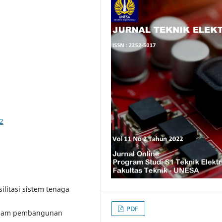
42
litasi sistem tenaga
PDF
 dalam pembangunan