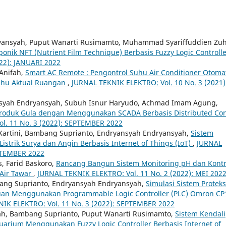
ansyah, Puput Wanarti Rusimamto, Muhammad Syariffuddien Zuh
onik NFT (Nutrient Film Technique) Berbasis Fuzzy Logic Controll
22): JANUARI 2022
 Anifah,
Smart AC Remote : Pengontrol Suhu Air Conditioner Otoma
Suhu Aktual Ruangan
,
JURNAL TEKNIK ELEKTRO: Vol. 10 No. 3 (2021)
nsyah Endryansyah, Subuh Isnur Haryudo, Achmad Imam Agung,
Produk Gula dengan Menggunakan SCADA Berbasis Distributed Con
l. 11 No. 3 (2022): SEPTEMBER 2022
Kartini, Bambang Suprianto, Endryansyah Endryansyah,
Sistem
strik Surya dan Angin Berbasis Internet of Things (IoT)
,
JURNAL
EPTEMBER 2022
s, Farid Baskoro,
Rancang Bangun Sistem Monitoring pH dan Kontr
Air Tawar
,
JURNAL TEKNIK ELEKTRO: Vol. 11 No. 2 (2022): MEI 202
bang Suprianto, Endryansyah Endryansyah,
Simulasi Sistem Proteks
uan Menggunakan Programmable Logic Controller (PLC) Omron C
IK ELEKTRO: Vol. 11 No. 3 (2022): SEPTEMBER 2022
yah, Bambang Suprianto, Puput Wanarti Rusimamto,
Sistem Kendali
uarium Menggunakan Fuzzy Logic Controller Berbasis Internet of