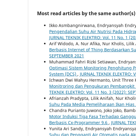
Most read articles by the same author(s)
Ikko Asmbangnirwana, Endryansyah Endry
Pengendalian Suhu Air Nutrisi Pada Hidrop
JURNAL TEKNIK ELEKTRO: Vol. 11 No. 1 (20
Arif Widodo, A. Nur Afika, Nur Kholis, Lilik
Berbasis Internet of Thing Berdasarkan 
SEPTEMBER 2021
Muhammad Fahri Rizki Setiawan, Endrya
Optimasi Sistem Monitoring Penghitung 
System (DCS)
,
JURNAL TEKNIK ELEKTRO: Vo
Ichwan Dwi Wahyu Hermanto, Unit Three 
Monitroring dan Pengukuran Pembangkit Li
TEKNIK ELEKTRO: Vol. 11 No. 3 (2022): S
Afrianzah Pradypta, Lilik Anifah, Nur Kholi
Suhu Pada Media Pemeliharaan Ikan Hias 
Chandra Purianto Juwono, Joko Joko, Bam
Motor Induksi Tiga Fasa Terhadap Gangg
Berbasis Cx-Programmer 9.6
,
JURNAL TEKN
Yunita Ari Sandy, Endryansyah Endryans
Suhu dan Pengganti Air Otomatis pada Ak