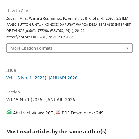
How to Cite
Zubairi, M. Y., Wanarti Rusimamto, P., Anifah, L., & Kholis, N. (2026). SISTEM
PANIC BUTTON UNTUK KONDISI DARURAT WARGA DESA BERBASIS INTERNET
OF THINGS.
JURNAL TEKNIK ELEKTRO
,
15
(1), 20–29.
https://doi.org/10.26740/jte.v15n1.p20-29
More Citation Formats
Issue
Vol. 15 No. 1 (2026): JANUARI 2026
Section
Vol 15 No 1 (2026): JANUARI 2026
Abstract views: 267 ,
PDF Downloads: 249
Most read articles by the same author(s)