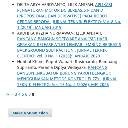
DELTA ARYA HERDYANTO, LILIK ANIFAH,
APLIKASI
PENGATURAN MOTOR DC BERBASIS P DAN D
(PROPOSIONAL DAN DERIVATIVE) PADA ROBOT
CERDAS BERODA
,
JURNAL TEKNIK ELEKTRO: Vol. 8 No.
1 (2019): JANUARI 2019
ARDHIKA RYZHA NURMAWAN, LILIK ANIFAH,
RANCANG BANGUN SOFTWARE ANALISIS HASIL
GERAKAN RELEASE ATLET LEMPAR LEMBING BERBASIS
BACKGROUND SUBTRACTION
,
JURNAL TEKNIK
ELEKTRO: Vol. 9 No. 1 (2020): JANUARI 2020
Hubbal Khoiri, Puput Wanarti Rusimamto, Bambang
Suprianto, Parama Diptya Widayaka,
RANCANG
BANGUN INKUBATOR BURUNG PARUH BENGKOK
MENGGUNAKAN METODE KONTROL FUZZY
,
JURNAL
TEKNIK ELEKTRO: Vol. 15 No. 2 (2026): MEI 2026
<<
<
3
4
5
6
7
8
Make a Submission