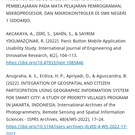
PEMBELAJARAN PADA MATA PELAJARAN PEMROGRAMAN,
MIKROPROSESOR, DAN MIKROKONTROLER DI SMK NEGERI
1 SIDOARJO.
AKCAKAYA, A., DİRİ, S., ŞAHİN, S., & SAYRIM
YIKILMAZÇINAR, R. (2022). Panic Button Mobile Application
Usability Study. International Journal of Engineering and
Innovative Research, 4(2), 104–113.
https://doi.org/10.47933/ijeir.1085846
Anugraha, A. S., Erdiza, H. P., Apriyadi, D., & Aguscandra, B.
(2022). INTEGRATION OF GEOSPATIAL AND CITIZEN
PARTICIPATION USING GEOGRAPHIC INFORMATION SYSTEM
FOR SMART CITY: A STUDY OF PRIORITY VILLAGES PROGRAM
IN JAKARTA, INDONESIA. International Archives of the
Photogrammetry, Remote Sensing and Spatial Information
Sciences - ISPRS Archives, 48(4/W5-2022), 17–24.
https://doi.org/10.5194/isprs-archives-XLVIII-4-W5-2022-17-
2022