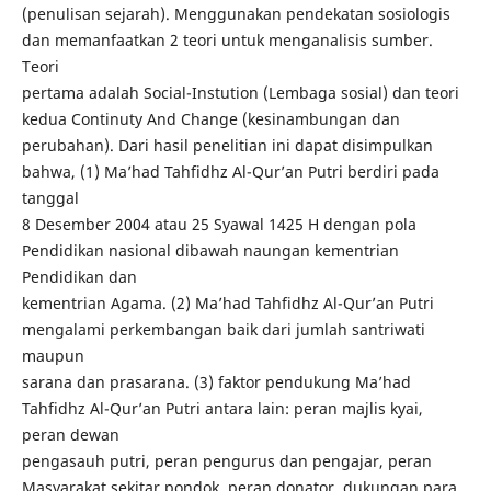
(penulisan sejarah). Menggunakan pendekatan sosiologis
dan memanfaatkan 2 teori untuk menganalisis sumber.
Teori
pertama adalah Social-Instution (Lembaga sosial) dan teori
kedua Continuty And Change (kesinambungan dan
perubahan). Dari hasil penelitian ini dapat disimpulkan
bahwa, (1) Ma’had Tahfidhz Al-Qur’an Putri berdiri pada
tanggal
8 Desember 2004 atau 25 Syawal 1425 H dengan pola
Pendidikan nasional dibawah naungan kementrian
Pendidikan dan
kementrian Agama. (2) Ma’had Tahfidhz Al-Qur’an Putri
mengalami perkembangan baik dari jumlah santriwati
maupun
sarana dan prasarana. (3) faktor pendukung Ma’had
Tahfidhz Al-Qur’an Putri antara lain: peran majlis kyai,
peran dewan
pengasauh putri, peran pengurus dan pengajar, peran
Masyarakat sekitar pondok, peran donator, dukungan para