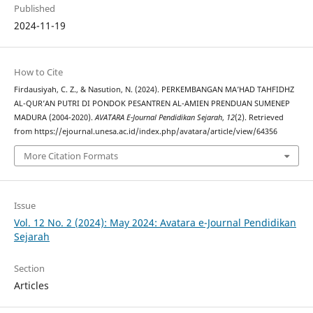
Published
2024-11-19
How to Cite
Firdausiyah, C. Z., & Nasution, N. (2024). PERKEMBANGAN MA’HAD TAHFIDHZ
AL-QUR’AN PUTRI DI PONDOK PESANTREN AL-AMIEN PRENDUAN SUMENEP
MADURA (2004-2020).
AVATARA E-Journal Pendidikan Sejarah
,
12
(2). Retrieved
from https://ejournal.unesa.ac.id/index.php/avatara/article/view/64356
More Citation Formats
Issue
Vol. 12 No. 2 (2024): May 2024: Avatara e-Journal Pendidikan
Sejarah
Section
Articles