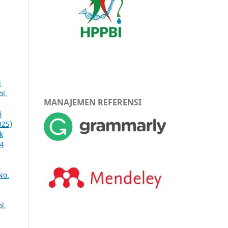
n
i
ol.
MANAJEMEN REFERENSI
i
025)
k
14
n
No.
l.