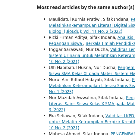
Most read articles by the same author(s)
Maulidatul Kurnia Pratiwi, Sifak Indana,
P
Melatihkankemampuan Literasi Digital S
Biologi (BioEdu): Vol. 11 No. 2 (2022)
Rizki Firman Aditya, Sifak Indana,
Analisis
Pegangan Siswa
,
Berkala Ilmiah Pendidika
Inggar Saraswati, Nur Ducha,
Validitas Le
Sistem Urinaria untuk Melatihkan Keteramp
10 No. 2 (2021)
Ulfi Habibatul Husna, Nur Ducha,
Pengemb
Siswa SMA Kelas XI pada Materi Sistem Ek
Nurul Aini Riftaul Hidayati, Sifak Indana,
P
Melatihkan Keterampilan Literasi Sains S
No. 1 (2025)
Nur Mazidah Awwalina, Sifak Indana,
Peng
Literasi Sains Siswa Kelas X SMA pada Ma
3 (2022)
Eka Setiawan, Sifak Indana,
Validitas LKP
untuk Melatih Ketrampilan Berpikir Kreat
10 No. 2 (2021)
Mahesa Ahmad, Sifak Indana,
PENGEMBAN