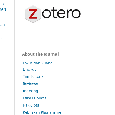
S X
DAN
d
kan
u):
About the Journal
Fokus dan Ruang
Lingkup
Tim Editorial
Reviewer
Indexing
Etika Publikasi
Hak Cipta
Kebijakan Plagiarisme