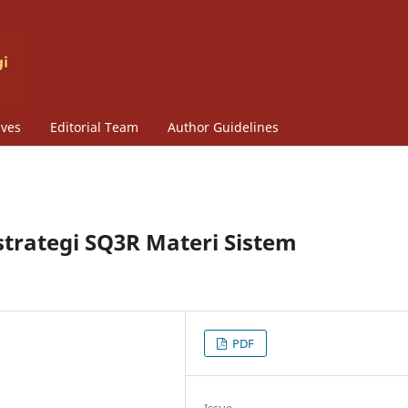
ives
Editorial Team
Author Guidelines
rategi SQ3R Materi Sistem
PDF
Issue