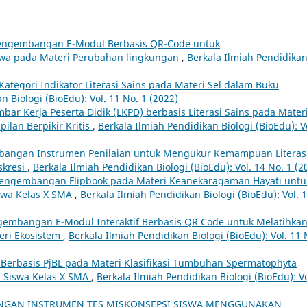
engembangan E-Modul Berbasis QR-Code untuk
iswa pada Materi Perubahan lingkungan
,
Berkala Ilmiah Pendidika
 Kategori Indikator Literasi Sains pada Materi Sel dalam Buku
n Biologi (BioEdu): Vol. 11 No. 1 (2022)
mbar Kerja Peserta Didik (LKPD) berbasis Literasi Sains pada Mater
ilan Berpikir Kritis
,
Berkala Ilmiah Pendidikan Biologi (BioEdu): V
angan Instrumen Penilaian untuk Mengukur Kemampuan Literas
skresi
,
Berkala Ilmiah Pendidikan Biologi (BioEdu): Vol. 14 No. 1 (2
engembangan Flipbook pada Materi Keanekaragaman Hayati untu
iswa Kelas X SMA
,
Berkala Ilmiah Pendidikan Biologi (BioEdu): Vol. 
embangan E-Modul Interaktif Berbasis QR Code untuk Melatihka
teri Ekosistem
,
Berkala Ilmiah Pendidikan Biologi (BioEdu): Vol. 11 
D Berbasis PjBL pada Materi Klasifikasi Tumbuhan Spermatophyta
if Siswa Kelas X SMA
,
Berkala Ilmiah Pendidikan Biologi (BioEdu): Vo
GAN INSTRUMEN TES MISKONSEPSI SISWA MENGGUNAKAN