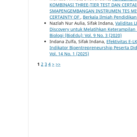
KOMBINASI THREE-TIER TEST DAN CERTA
SMAPENGEMBANGAN INSTRUMEN TES MIS
CERTAINTY OF
,
Berkala Ilmiah Pendidikan 
Nazlah Nur Aulia, Sifak Indana,
Validitas
Discovery untuk Melatihkan Keterampilan B
Biologi (BioEdu): Vol. 9 No. 3 (2020)
Indana Zulfa, Sifak Indana,
Efektivitas E
Indikator Bioentrepreneurship Peserta Did
Vol. 14 No. 1 (2025)
1
2
3
4
>
>>