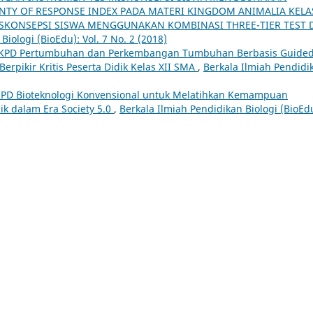
INTY OF RESPONSE INDEX PADA MATERI KINGDOM ANIMALIA KELA
KONSEPSI SISWA MENGGUNAKAN KOMBINASI THREE-TIER TEST 
Biologi (BioEdu): Vol. 7 No. 2 (2018)
 LKPD Pertumbuhan dan Perkembangan Tumbuhan Berbasis Guide
erpikir Kritis Peserta Didik Kelas XII SMA
,
Berkala Ilmiah Pendidi
-LKPD Bioteknologi Konvensional untuk Melatihkan Kemampuan
ik dalam Era Society 5.0
,
Berkala Ilmiah Pendidikan Biologi (BioEd