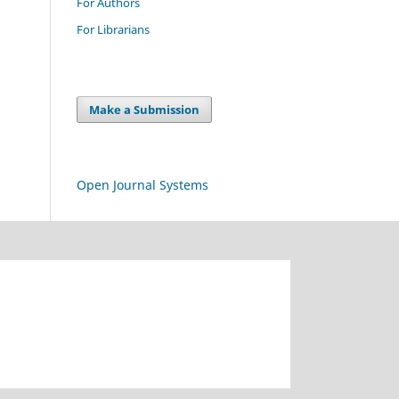
For Authors
For Librarians
Make a Submission
Open Journal Systems