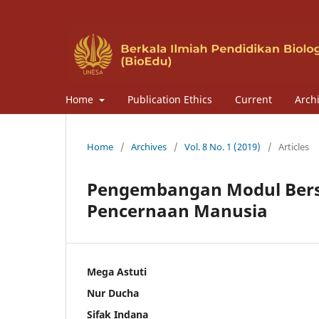
Home
Publication Ethics
Current
Arch
Home
/
Archives
/
Vol. 8 No. 1 (2019)
/
Articles
Pengembangan Modul Berst
Pencernaan Manusia
Mega Astuti
Nur Ducha
Sifak Indana