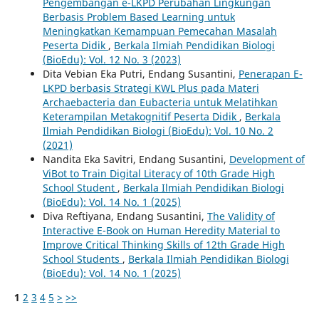
Pengembangan e-LKPD Perubahan Lingkungan
Berbasis Problem Based Learning untuk
Meningkatkan Kemampuan Pemecahan Masalah
Peserta Didik
,
Berkala Ilmiah Pendidikan Biologi
(BioEdu): Vol. 12 No. 3 (2023)
Dita Vebian Eka Putri, Endang Susantini,
Penerapan E-
LKPD berbasis Strategi KWL Plus pada Materi
Archaebacteria dan Eubacteria untuk Melatihkan
Keterampilan Metakognitif Peserta Didik
,
Berkala
Ilmiah Pendidikan Biologi (BioEdu): Vol. 10 No. 2
(2021)
Nandita Eka Savitri, Endang Susantini,
Development of
ViBot to Train Digital Literacy of 10th Grade High
School Student
,
Berkala Ilmiah Pendidikan Biologi
(BioEdu): Vol. 14 No. 1 (2025)
Diva Reftiyana, Endang Susantini,
The Validity of
Interactive E-Book on Human Heredity Material to
Improve Critical Thinking Skills of 12th Grade High
School Students
,
Berkala Ilmiah Pendidikan Biologi
(BioEdu): Vol. 14 No. 1 (2025)
1
2
3
4
5
>
>>