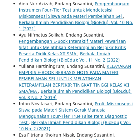
Aida Nur Azizah, Endang Susantini,
Pengembangam
Instrumen Four-Tier Test untuk Mendetesksi
Miskosnsepsi Siswa pada Materi Pembelahan Sel
,
Berkala Ilmiah Pendidikan Biologi (BioEdu): Vol. 10 No.
1 (2021)
Ayu Ni'matus Solikah, Endang Susantini,
Pengembangan E-Book Interaktif Materi Pewarisan
Sifat untuk Melatihkan Keterampilan Berpikir Kritis
Peserta Didik Kelas XII SMA
,
Berkala Ilmiah
Pendidikan Biologi (BioEdu): Vol. 11 No. 2 (2022)
Yuliana Hartiningrum, Endang Susantini,
KELAYAKAN
EMPIRIS E-BOOK BERBASIS HOTS PADA MATERI
PEMBELAHAN SEL UNTUK MELATIHKAN
KETERAMPILAN BERPIKIR TINGKAT TINGGI KELAS XII
SMA/MA
,
Berkala Ilmiah Pendidikan Biologi (BioEdu):
Vol. 8 No. 2 (2019)
Intan Novitasari, Endang Susantini,
Profil Miskonsepsi
Siswa pada Materi Sistem Gerak Manusia
Menggunakan Four-Tier True False Item Diagnostic
Test
,
Berkala Ilmiah Pendidikan Biologi (BioEdu): Vol.
10 No. 2 (2021)
Esa Fitriana Khoirun Nisak, Endang Susantini,