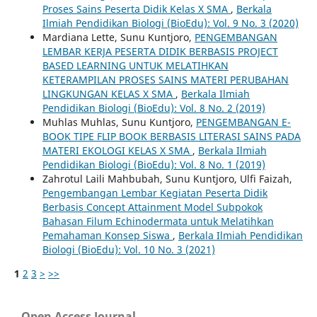
Proses Sains Peserta Didik Kelas X SMA
,
Berkala
Ilmiah Pendidikan Biologi (BioEdu): Vol. 9 No. 3 (2020)
Mardiana Lette, Sunu Kuntjoro,
PENGEMBANGAN
LEMBAR KERJA PESERTA DIDIK BERBASIS PROJECT
BASED LEARNING UNTUK MELATIHKAN
KETERAMPILAN PROSES SAINS MATERI PERUBAHAN
LINGKUNGAN KELAS X SMA
,
Berkala Ilmiah
Pendidikan Biologi (BioEdu): Vol. 8 No. 2 (2019)
Muhlas Muhlas, Sunu Kuntjoro,
PENGEMBANGAN E-
BOOK TIPE FLIP BOOK BERBASIS LITERASI SAINS PADA
MATERI EKOLOGI KELAS X SMA
,
Berkala Ilmiah
Pendidikan Biologi (BioEdu): Vol. 8 No. 1 (2019)
Zahrotul Laili Mahbubah, Sunu Kuntjoro, Ulfi Faizah,
Pengembangan Lembar Kegiatan Peserta Didik
Berbasis Concept Attainment Model Subpokok
Bahasan Filum Echinodermata untuk Melatihkan
Pemahaman Konsep Siswa
,
Berkala Ilmiah Pendidikan
Biologi (BioEdu): Vol. 10 No. 3 (2021)
1
2
3
>
>>
Open Access Journal