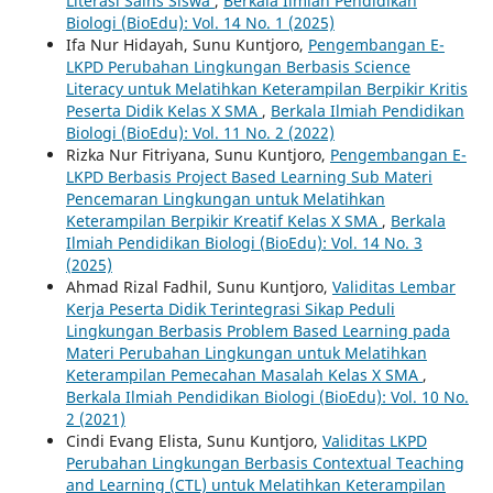
Literasi Sains Siswa
,
Berkala Ilmiah Pendidikan
Biologi (BioEdu): Vol. 14 No. 1 (2025)
Ifa Nur Hidayah, Sunu Kuntjoro,
Pengembangan E-
LKPD Perubahan Lingkungan Berbasis Science
Literacy untuk Melatihkan Keterampilan Berpikir Kritis
Peserta Didik Kelas X SMA
,
Berkala Ilmiah Pendidikan
Biologi (BioEdu): Vol. 11 No. 2 (2022)
Rizka Nur Fitriyana, Sunu Kuntjoro,
Pengembangan E-
LKPD Berbasis Project Based Learning Sub Materi
Pencemaran Lingkungan untuk Melatihkan
Keterampilan Berpikir Kreatif Kelas X SMA
,
Berkala
Ilmiah Pendidikan Biologi (BioEdu): Vol. 14 No. 3
(2025)
Ahmad Rizal Fadhil, Sunu Kuntjoro,
Validitas Lembar
Kerja Peserta Didik Terintegrasi Sikap Peduli
Lingkungan Berbasis Problem Based Learning pada
Materi Perubahan Lingkungan untuk Melatihkan
Keterampilan Pemecahan Masalah Kelas X SMA
,
Berkala Ilmiah Pendidikan Biologi (BioEdu): Vol. 10 No.
2 (2021)
Cindi Evang Elista, Sunu Kuntjoro,
Validitas LKPD
Perubahan Lingkungan Berbasis Contextual Teaching
and Learning (CTL) untuk Melatihkan Keterampilan