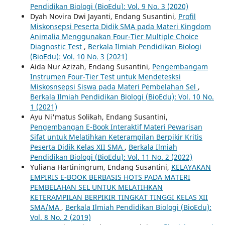
Pendidikan Biologi (BioEdu): Vol. 9 No. 3 (2020)
Dyah Novira Dwi Jayanti, Endang Susantini,
Profil
Miskonsepsi Peserta Didik SMA pada Materi Kingdom
Animalia Menggunakan Four-Tier Multiple Choice
Diagnostic Test
,
Berkala Ilmiah Pendidikan Biologi
(BioEdu): Vol. 10 No. 3 (2021)
Aida Nur Azizah, Endang Susantini,
Pengembangam
Instrumen Four-Tier Test untuk Mendetesksi
Miskosnsepsi Siswa pada Materi Pembelahan Sel
,
Berkala Ilmiah Pendidikan Biologi (BioEdu): Vol. 10 No.
1 (2021)
Ayu Ni'matus Solikah, Endang Susantini,
Pengembangan E-Book Interaktif Materi Pewarisan
Sifat untuk Melatihkan Keterampilan Berpikir Kritis
Peserta Didik Kelas XII SMA
,
Berkala Ilmiah
Pendidikan Biologi (BioEdu): Vol. 11 No. 2 (2022)
Yuliana Hartiningrum, Endang Susantini,
KELAYAKAN
EMPIRIS E-BOOK BERBASIS HOTS PADA MATERI
PEMBELAHAN SEL UNTUK MELATIHKAN
KETERAMPILAN BERPIKIR TINGKAT TINGGI KELAS XII
SMA/MA
,
Berkala Ilmiah Pendidikan Biologi (BioEdu):
Vol. 8 No. 2 (2019)