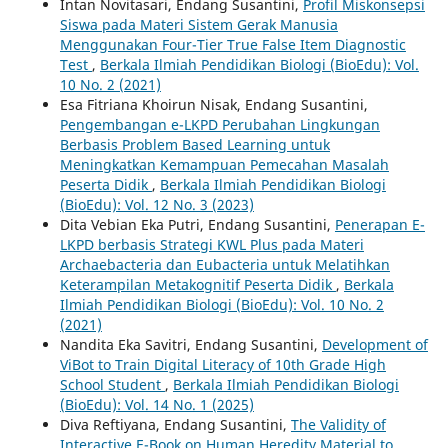
Intan Novitasari, Endang Susantini,
Profil Miskonsepsi
Siswa pada Materi Sistem Gerak Manusia
Menggunakan Four-Tier True False Item Diagnostic
Test
,
Berkala Ilmiah Pendidikan Biologi (BioEdu): Vol.
10 No. 2 (2021)
Esa Fitriana Khoirun Nisak, Endang Susantini,
Pengembangan e-LKPD Perubahan Lingkungan
Berbasis Problem Based Learning untuk
Meningkatkan Kemampuan Pemecahan Masalah
Peserta Didik
,
Berkala Ilmiah Pendidikan Biologi
(BioEdu): Vol. 12 No. 3 (2023)
Dita Vebian Eka Putri, Endang Susantini,
Penerapan E-
LKPD berbasis Strategi KWL Plus pada Materi
Archaebacteria dan Eubacteria untuk Melatihkan
Keterampilan Metakognitif Peserta Didik
,
Berkala
Ilmiah Pendidikan Biologi (BioEdu): Vol. 10 No. 2
(2021)
Nandita Eka Savitri, Endang Susantini,
Development of
ViBot to Train Digital Literacy of 10th Grade High
School Student
,
Berkala Ilmiah Pendidikan Biologi
(BioEdu): Vol. 14 No. 1 (2025)
Diva Reftiyana, Endang Susantini,
The Validity of
Interactive E-Book on Human Heredity Material to