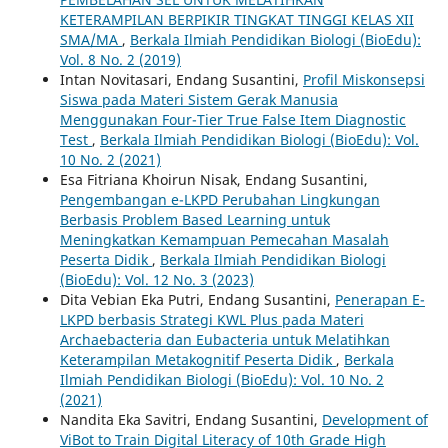
KETERAMPILAN BERPIKIR TINGKAT TINGGI KELAS XII
SMA/MA
,
Berkala Ilmiah Pendidikan Biologi (BioEdu):
Vol. 8 No. 2 (2019)
Intan Novitasari, Endang Susantini,
Profil Miskonsepsi
Siswa pada Materi Sistem Gerak Manusia
Menggunakan Four-Tier True False Item Diagnostic
Test
,
Berkala Ilmiah Pendidikan Biologi (BioEdu): Vol.
10 No. 2 (2021)
Esa Fitriana Khoirun Nisak, Endang Susantini,
Pengembangan e-LKPD Perubahan Lingkungan
Berbasis Problem Based Learning untuk
Meningkatkan Kemampuan Pemecahan Masalah
Peserta Didik
,
Berkala Ilmiah Pendidikan Biologi
(BioEdu): Vol. 12 No. 3 (2023)
Dita Vebian Eka Putri, Endang Susantini,
Penerapan E-
LKPD berbasis Strategi KWL Plus pada Materi
Archaebacteria dan Eubacteria untuk Melatihkan
Keterampilan Metakognitif Peserta Didik
,
Berkala
Ilmiah Pendidikan Biologi (BioEdu): Vol. 10 No. 2
(2021)
Nandita Eka Savitri, Endang Susantini,
Development of
ViBot to Train Digital Literacy of 10th Grade High