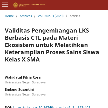
Home
/
Archives
/
Vol. 9 No. 3 (2020)
/
Articles
Validitas Pengembangan LKS
Berbasis CTL pada Materi
Ekosistem untuk Melatihkan
Keterampilan Proses Sains Siswa
Kelas X SMA
Wahidatul Fitria Rosa
Universitas Negeri Surabaya
Endang Susantini
Universitas Negeri Surabaya
DOI:
https://doi.org/10.26740/bioedu.v9n3.p397-405