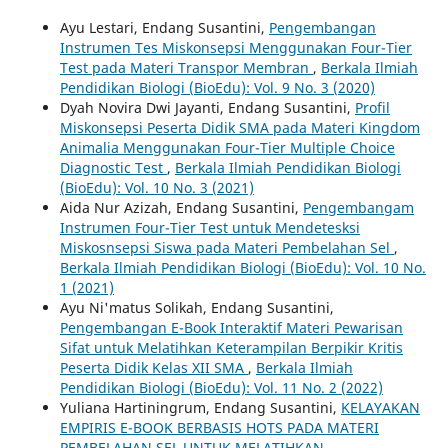
Ayu Lestari, Endang Susantini,
Pengembangan
Instrumen Tes Miskonsepsi Menggunakan Four-Tier
Test pada Materi Transpor Membran
,
Berkala Ilmiah
Pendidikan Biologi (BioEdu): Vol. 9 No. 3 (2020)
Dyah Novira Dwi Jayanti, Endang Susantini,
Profil
Miskonsepsi Peserta Didik SMA pada Materi Kingdom
Animalia Menggunakan Four-Tier Multiple Choice
Diagnostic Test
,
Berkala Ilmiah Pendidikan Biologi
(BioEdu): Vol. 10 No. 3 (2021)
Aida Nur Azizah, Endang Susantini,
Pengembangam
Instrumen Four-Tier Test untuk Mendetesksi
Miskosnsepsi Siswa pada Materi Pembelahan Sel
,
Berkala Ilmiah Pendidikan Biologi (BioEdu): Vol. 10 No.
1 (2021)
Ayu Ni'matus Solikah, Endang Susantini,
Pengembangan E-Book Interaktif Materi Pewarisan
Sifat untuk Melatihkan Keterampilan Berpikir Kritis
Peserta Didik Kelas XII SMA
,
Berkala Ilmiah
Pendidikan Biologi (BioEdu): Vol. 11 No. 2 (2022)
Yuliana Hartiningrum, Endang Susantini,
KELAYAKAN
EMPIRIS E-BOOK BERBASIS HOTS PADA MATERI
PEMBELAHAN SEL UNTUK MELATIHKAN