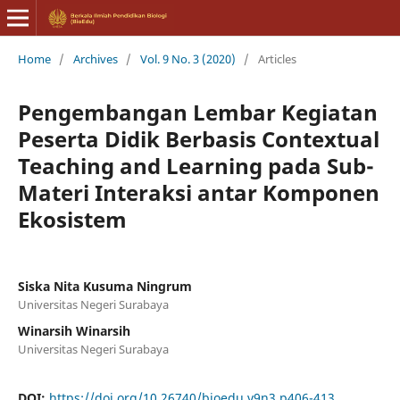
Home
/
Archives
/
Vol. 9 No. 3 (2020)
/
Articles
Pengembangan Lembar Kegiatan
Peserta Didik Berbasis Contextual
Teaching and Learning pada Sub-
Materi Interaksi antar Komponen
Ekosistem
Siska Nita Kusuma Ningrum
Universitas Negeri Surabaya
Winarsih Winarsih
Universitas Negeri Surabaya
DOI:
https://doi.org/10.26740/bioedu.v9n3.p406-413