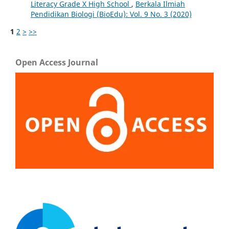
Literacy Grade X High School
,
Berkala Ilmiah
Pendidikan Biologi (BioEdu): Vol. 9 No. 3 (2020)
1
2
>
>>
Open Access Journal