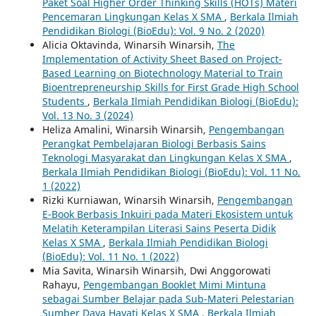
Paket Soal Higher Order Thinking Skills (HOTs) Materi
Pencemaran Lingkungan Kelas X SMA
,
Berkala Ilmiah
Pendidikan Biologi (BioEdu): Vol. 9 No. 2 (2020)
Alicia Oktavinda, Winarsih Winarsih,
The
Implementation of Activity Sheet Based on Project-
Based Learning on Biotechnology Material to Train
Bioentrepreneurship Skills for First Grade High School
Students
,
Berkala Ilmiah Pendidikan Biologi (BioEdu):
Vol. 13 No. 3 (2024)
Heliza Amalini, Winarsih Winarsih,
Pengembangan
Perangkat Pembelajaran Biologi Berbasis Sains
Teknologi Masyarakat dan Lingkungan Kelas X SMA
,
Berkala Ilmiah Pendidikan Biologi (BioEdu): Vol. 11 No.
1 (2022)
Rizki Kurniawan, Winarsih Winarsih,
Pengembangan
E-Book Berbasis Inkuiri pada Materi Ekosistem untuk
Melatih Keterampilan Literasi Sains Peserta Didik
Kelas X SMA
,
Berkala Ilmiah Pendidikan Biologi
(BioEdu): Vol. 11 No. 1 (2022)
Mia Savita, Winarsih Winarsih, Dwi Anggorowati
Rahayu,
Pengembangan Booklet Mimi Mintuna
sebagai Sumber Belajar pada Sub-Materi Pelestarian
Sumber Daya Hayati Kelas X SMA
,
Berkala Ilmiah