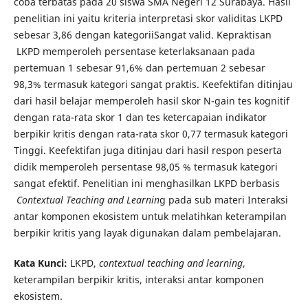
coba terbatas pada 20 siswa SMA Negeri 12 Surabaya. Hasil
penelitian ini yaitu kriteria interpretasi skor validitas LKPD
sebesar 3,86 dengan kategoriiSangat valid. Kepraktisan
LKPD memperoleh persentase keterlaksanaan pada
pertemuan 1 sebesar 91,6% dan pertemuan 2 sebesar
98,3% termasuk kategori sangat praktis. Keefektifan ditinjau
dari hasil belajar memperoleh hasil skor N-gain tes kognitif
dengan rata-rata skor 1 dan tes ketercapaian indikator
berpikir kritis dengan rata-rata skor 0,77 termasuk kategori
Tinggi. Keefektifan juga ditinjau dari hasil respon peserta
didik memperoleh persentase 98,05 % termasuk kategori
sangat efektif. Penelitian ini menghasilkan LKPD berbasis
Contextual Teaching and Learnin
g pada sub materi Interaksi
antar komponen ekosistem untuk melatihkan keterampilan
berpikir kritis yang layak digunakan dalam pembelajaran.
Kata
Kunci:
LKPD,
contextual teaching and learning
,
keterampilan berpikir kritis, interaksi antar komponen
ekosistem.