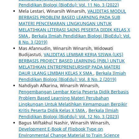
Pendidikan Biologi (BioEdu): Vol. 11 No. 3 (2022)
Mela Lestari, Winarsih Winarsih,
VALIDITAS MODUL
BERBASIS PROBLEM BASED LEARNING PADA SUB
MATERI PENCEMARAN LINGKUNGAN UNTUK
MELATIHKAN LITERASI SAINS PESERTA DIDIK KELAS X
SMA
,
Berkala Ilmiah Pendidikan Biologi (BioEdu): Vol.
8 No. 3 (2019)
Mas Afannudin, Winarsih Winarsih, Widowati
Budijastuti,
VALIDITAS LEMBAR KERJA SISWA (LKS)
BERBASIS PROJECT BASED LEARNING (PjBL) UNTUK
MELATIHKAN ENTREPRENEURSHIP PADA MATERI
DAUR ULANG LIMBAH KELAS X SMA
,
Berkala Ilmiah
Pendidikan Biologi (BioEdu): Vol. 8 No. 2 (2019)
Nahdiyah Afkarina, Winarsih Winarsih,
Pengembangan Lembar Kerja Peserta Didik Berbasis
Problem Based Learning Materi Perubahan
Lingkungan Untuk Melatihkan Kemampuan Berpikir
Kritis Peserta Didik Kelas X SMA
,
Berkala Ilmiah
Pendidikan Biologi (BioEdu): Vol. 12 No. 3 (2023)
Bagus Miftakhul Nashir, Winarsih Winarsih,
Development E-Book of Flipbook Type on
Environmental Change Material to Train Science