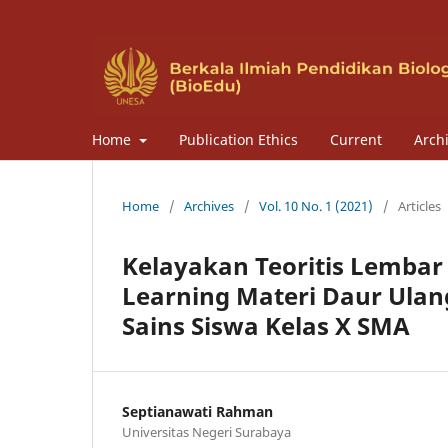
Home
Publication Ethics
Current
Arch
Home
/
Archives
/
Vol. 10 No. 1 (2021)
/
Articles
Kelayakan Teoritis Lembar 
Learning Materi Daur Ulan
Sains Siswa Kelas X SMA
Septianawati Rahman
Universitas Negeri Surabaya