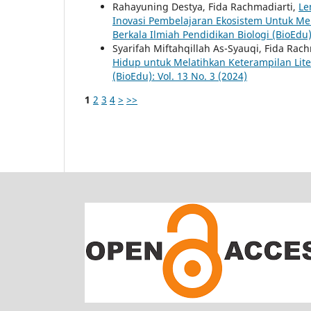
Rahayuning Destya, Fida Rachmadiarti,
Le
Inovasi Pembelajaran Ekosistem Untuk Mel
Berkala Ilmiah Pendidikan Biologi (BioEdu):
Syarifah Miftahqillah As-Syauqi, Fida Rac
Hidup untuk Melatihkan Keterampilan Lit
(BioEdu): Vol. 13 No. 3 (2024)
1
2
3
4
>
>>