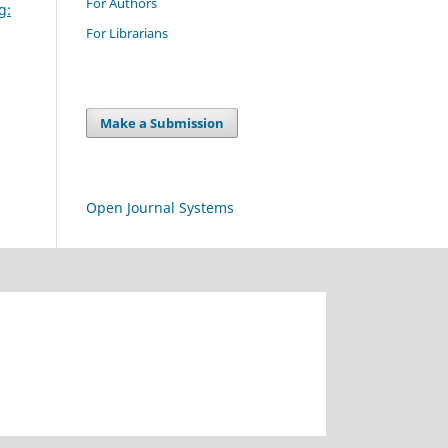
For Authors
g:
For Librarians
Make a Submission
Open Journal Systems