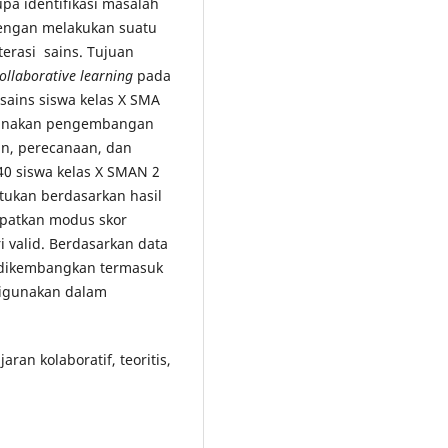
pa identifikasi masalah
dengan melakukan suatu
erasi sains. Tujuan
ollaborative learning
pada
 sains siswa kelas X SMA
nggunakan pengembangan
an, perecanaan, dan
40 siswa kelas X SMAN 2
entukan berdasarkan hasil
dapatkan modus skor
 valid. Berdasarkan data
 dikembangkan termasuk
 digunakan dalam
aran kolaboratif, teoritis,