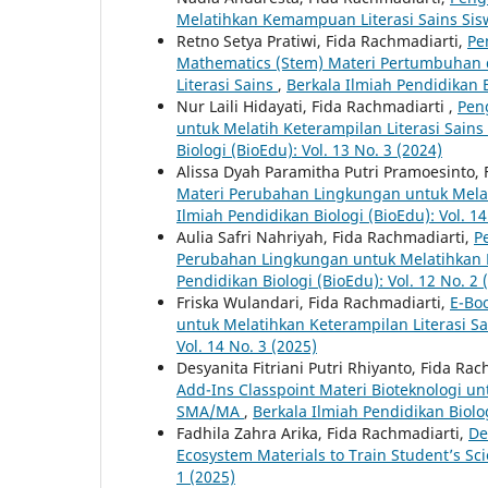
Melatihkan Kemampuan Literasi Sains Si
Retno Setya Pratiwi, Fida Rachmadiarti,
Pe
Mathematics (Stem) Materi Pertumbuhan
Literasi Sains
,
Berkala Ilmiah Pendidikan B
Nur Laili Hidayati, Fida Rachmadiarti ,
Pen
untuk Melatih Keterampilan Literasi Sai
Biologi (BioEdu): Vol. 13 No. 3 (2024)
Alissa Dyah Paramitha Putri Pramoesinto,
Materi Perubahan Lingkungan untuk Melat
Ilmiah Pendidikan Biologi (BioEdu): Vol. 14
Aulia Safri Nahriyah, Fida Rachmadiarti,
P
Perubahan Lingkungan untuk Melatihkan 
Pendidikan Biologi (BioEdu): Vol. 12 No. 2 
Friska Wulandari, Fida Rachmadiarti,
E-Boo
untuk Melatihkan Keterampilan Literasi S
Vol. 14 No. 3 (2025)
Desyanita Fitriani Putri Rhiyanto, Fida Ra
Add-Ins Classpoint Materi Bioteknologi un
SMA/MA
,
Berkala Ilmiah Pendidikan Biolog
Fadhila Zahra Arika, Fida Rachmadiarti,
De
Ecosystem Materials to Train Student’s Sci
1 (2025)