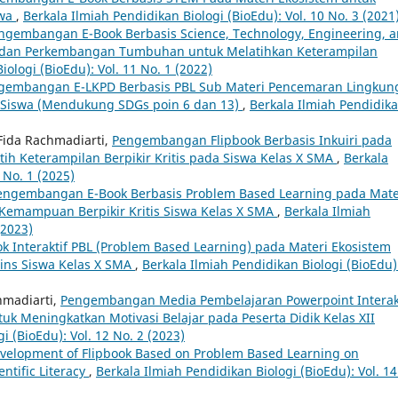
swa
,
Berkala Ilmiah Pendidikan Biologi (BioEdu): Vol. 10 No. 3 (2021
ngembangan E-Book Berbasis Science, Technology, Engineering, 
 dan Perkembangan Tumbuhan untuk Melatihkan Keterampilan
iologi (BioEdu): Vol. 11 No. 1 (2022)
gembangan E-LKPD Berbasis PBL Sub Materi Pencemaran Lingkun
ns Siswa (Mendukung SDGs poin 6 dan 13)
,
Berkala Ilmiah Pendidik
 Fida Rachmadiarti,
Pengembangan Flipbook Berbasis Inkuiri pada
ih Keterampilan Berpikir Kritis pada Siswa Kelas X SMA
,
Berkala
 No. 1 (2025)
engembangan E-Book Berbasis Problem Based Learning pada Mate
Kemampuan Berpikir Kritis Siswa Kelas X SMA
,
Berkala Ilmiah
(2023)
k Interaktif PBL (Problem Based Learning) pada Materi Ekosistem
ains Siswa Kelas X SMA
,
Berkala Ilmiah Pendidikan Biologi (BioEdu)
chmadiarti,
Pengembangan Media Pembelajaran Powerpoint Interak
tuk Meningkatkan Motivasi Belajar pada Peserta Didik Kelas XII
i (BioEdu): Vol. 12 No. 2 (2023)
velopment of Flipbook Based on Problem Based Learning on
entific Literacy
,
Berkala Ilmiah Pendidikan Biologi (BioEdu): Vol. 14