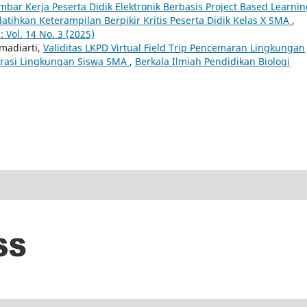
mbar Kerja Peserta Didik Elektronik Berbasis Project Based Learnin
atihkan Keterampilan Berpikir Kritis Peserta Didik Kelas X SMA
,
 Vol. 14 No. 3 (2025)
hmadiarti,
Validitas LKPD Virtual Field Trip Pencemaran Lingkungan
erasi Lingkungan Siswa SMA
,
Berkala Ilmiah Pendidikan Biologi