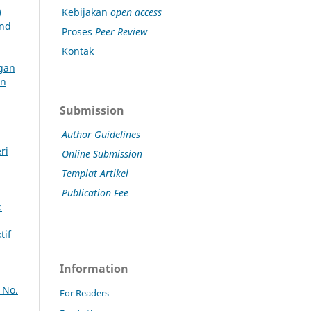
Kebijakan
open access
)
and
Proses
Peer Review
Kontak
gan
an
Submission
Author Guidelines
ri
Online Submission
Templat Artikel
Publication Fee
:
tif
Information
 No.
For Readers