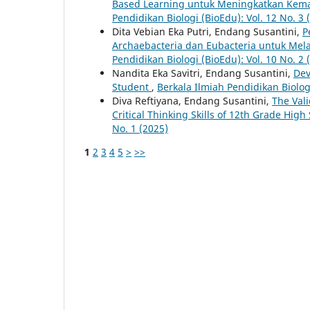
Based Learning untuk Meningkatkan Kem
Pendidikan Biologi (BioEdu): Vol. 12 No. 3 
Dita Vebian Eka Putri, Endang Susantini,
P
Archaebacteria dan Eubacteria untuk Mela
Pendidikan Biologi (BioEdu): Vol. 10 No. 2 
Nandita Eka Savitri, Endang Susantini,
Dev
Student
,
Berkala Ilmiah Pendidikan Biologi
Diva Reftiyana, Endang Susantini,
The Vali
Critical Thinking Skills of 12th Grade Hig
No. 1 (2025)
1
2
3
4
5
>
>>