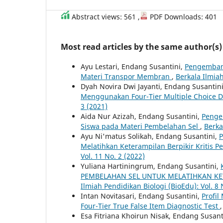
Abstract views: 561 ,
PDF Downloads: 401
Most read articles by the same author(s)
Ayu Lestari, Endang Susantini,
Pengembang
Materi Transpor Membran
,
Berkala Ilmiah
Dyah Novira Dwi Jayanti, Endang Susantin
Menggunakan Four-Tier Multiple Choice D
3 (2021)
Aida Nur Azizah, Endang Susantini,
Penge
Siswa pada Materi Pembelahan Sel
,
Berka
Ayu Ni'matus Solikah, Endang Susantini,
P
Melatihkan Keterampilan Berpikir Kritis P
Vol. 11 No. 2 (2022)
Yuliana Hartiningrum, Endang Susantini,
PEMBELAHAN SEL UNTUK MELATIHKAN KET
Ilmiah Pendidikan Biologi (BioEdu): Vol. 8 
Intan Novitasari, Endang Susantini,
Profi
Four-Tier True False Item Diagnostic Test
Esa Fitriana Khoirun Nisak, Endang Susant