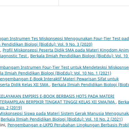
an Instrumen Tes Miskonsepsi Menggunakan Four-Tier Test pa
 Pendidikan Biologi (BioEdu): Vol. 9 No. 3 (2020)
i,
Profil Miskonsepsi Peserta Didik SMA pada Materi Kingdom Anim
iagnostic Test
,
Berkala Ilmiah Pendidikan Biologi (BioEdu): Vol. 10
mbangam Instrumen Four-Tier Test untuk Mendetesksi Miskosnse
la Ilmiah Pendidikan Biologi (BioEdu): Vol. 10 No. 1 (2021)
engembangan E-Book Interaktif Materi Pewarisan Sifat untuk
eserta Didik Kelas XII SMA
,
Berkala Ilmiah Pendidikan Biologi (BioE
KELAYAKAN EMPIRIS E-BOOK BERBASIS HOTS PADA MATERI
ERAMPILAN BERPIKIR TINGKAT TINGGI KELAS XII SMA/MA
,
Berka
No. 2 (2019)
l Miskonsepsi Siswa pada Materi Sistem Gerak Manusia Mengguna
,
Berkala Ilmiah Pendidikan Biologi (BioEdu): Vol. 10 No. 2 (2021)
ini,
Pengembangan e-LKPD Perubahan Lingkungan Berbasis Prob