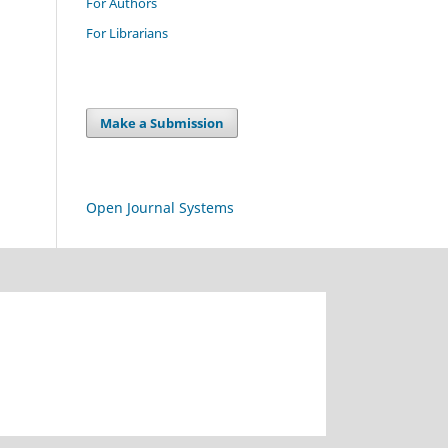
For Authors
For Librarians
Make a Submission
Open Journal Systems