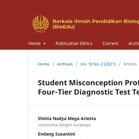
Home
Publication Ethics
Current
Arch
Home
/
Archives
/
Vol. 10 No. 2 (2021)
/
Articles
Student Misconception Profi
Four-Tier Diagnostic Test 
Shinta Nadya Mega Ariesta
Universitas Negeri Surabaya
Endang Susantini