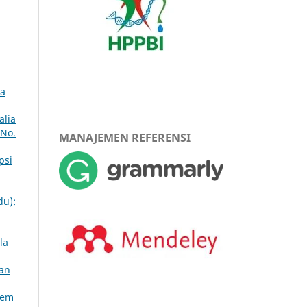
da
alia
 No.
MANAJEMEN REFERENSI
psi
du):
la
kan
lem