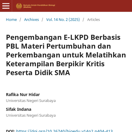
Home
/
Archives
/
Vol. 14 No. 2 (2025)
/
Articles
Pengembangan E-LKPD Berbasis
PBL Materi Pertumbuhan dan
Perkembangan untuk Melatihkan
Keterampilan Berpikir Kritis
Peserta Didik SMA
Rafika Nur Hidar
Universitas Negeri Surabaya
Sifak Indana
Universitas Negeri Surabaya
DOI:
https://doi.org/10.26740/bioedu.v14n2.p404-413