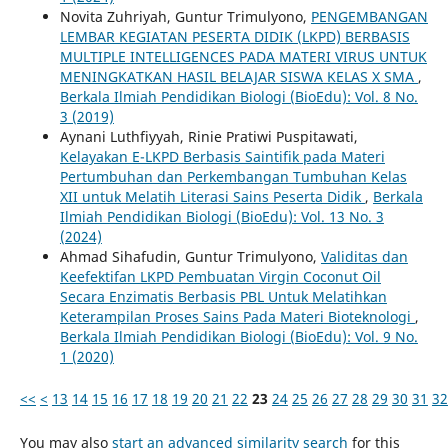
Novita Zuhriyah, Guntur Trimulyono,
PENGEMBANGAN
LEMBAR KEGIATAN PESERTA DIDIK (LKPD) BERBASIS
MULTIPLE INTELLIGENCES PADA MATERI VIRUS UNTUK
MENINGKATKAN HASIL BELAJAR SISWA KELAS X SMA
,
Berkala Ilmiah Pendidikan Biologi (BioEdu): Vol. 8 No.
3 (2019)
Aynani Luthfiyyah, Rinie Pratiwi Puspitawati,
Kelayakan E-LKPD Berbasis Saintifik pada Materi
Pertumbuhan dan Perkembangan Tumbuhan Kelas
XII untuk Melatih Literasi Sains Peserta Didik
,
Berkala
Ilmiah Pendidikan Biologi (BioEdu): Vol. 13 No. 3
(2024)
Ahmad Sihafudin, Guntur Trimulyono,
Validitas dan
Keefektifan LKPD Pembuatan Virgin Coconut Oil
Secara Enzimatis Berbasis PBL Untuk Melatihkan
Keterampilan Proses Sains Pada Materi Bioteknologi
,
Berkala Ilmiah Pendidikan Biologi (BioEdu): Vol. 9 No.
1 (2020)
<<
<
13
14
15
16
17
18
19
20
21
22
23
24
25
26
27
28
29
30
31
32
You may also
start an advanced similarity search
for this