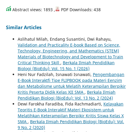
Abstract views: 1893 ,
PDF Downloads: 438
Similar Articles
Aslihatul Milah, Endang Susantini, Dwi Rahayu,
Validation and Practicality E-book Based on Science,
Technology, Engineering, and Mathematics (STEM)
Materials of Biotechnology and Development to Train
Critical Thinking Skill
,
Berkala Ilmiah Pendidikan
Biologi (BioEdu): Vol. 15 No. 1 (2026)
Heni Nur Fadzilah, Isnawati Isnawati,
Pengembangan
E-Book Interaktfi Tipe FLIPBOOK pada Materi Eenzim
dan Metabolisme untuk Melatih Keterampilan Berpikir
Kritis Peserta Didik Kelas XII SMA
,
Berkala Ilmiah
Pendidikan Biologi (BioEdu): Vol. 13 No. 2 (2024)
Dewi Farokha Faradiba, Fida Rachmadiarti,
Kelayakan
Teoritis E-Book Interaktif Materi Ekosistem untuk
Melatihkan Keterampilan Berpikir Kritis Siswa Kelas X
SMA
,
Berkala Ilmiah Pendidikan Biologi (BioEdu): Vol.
9 No. 2 (2020)