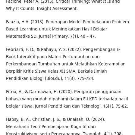
Facione, Peter A. (2015). Critical Thinking: What It Is and
Why It Counts. Insight Assessment.
Fauzia, H.A. (2018). Penerapan Model Pembelajaran Problem
Based Learning untuk Meningkatkan Hasil Belajar
Matematika SD. Jurnal Primary, 7(1), 40 – 47.
Febriarti, F. D., & Rahayu, Y. S. (2022). Pengembangan E-
Book Interaktif pada Materi Pertumbuhan dan
Perkembangan Tumbuhan untuk Melatihkan Keterampilan
Berpikir Kritis Siswa Kelas XII SMA. Berkala Ilmiah
Pendidikan Biologi (BioEdu), 11(3), 775-784.
Fitria, A., & Darmawan, H. (2020). Pengaruh penggunaan
bahasa yang mudah dipahami dalam E-LKPD terhadap hasil
belajar siswa. Jurnal Pendidikan dan Teknologi, 15(1), 75-82.
Habsy, B. A., Christian, J. S., & Unaisah, U. (2024).
Memahami Teori Pembelajaran Kognitif dan
Konstruktivisme serta Penerapannya. Tsaqofah, 4(1), 308-