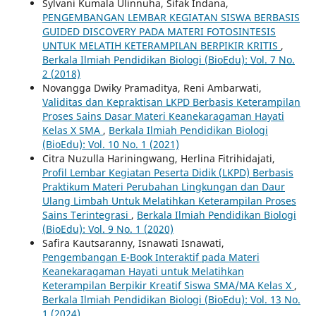
Sylvani Kumala Ulinnuha, Sifak Indana,
PENGEMBANGAN LEMBAR KEGIATAN SISWA BERBASIS
GUIDED DISCOVERY PADA MATERI FOTOSINTESIS
UNTUK MELATIH KETERAMPILAN BERPIKIR KRITIS
,
Berkala Ilmiah Pendidikan Biologi (BioEdu): Vol. 7 No.
2 (2018)
Novangga Dwiky Pramaditya, Reni Ambarwati,
Validitas dan Kepraktisan LKPD Berbasis Keterampilan
Proses Sains Dasar Materi Keanekaragaman Hayati
Kelas X SMA
,
Berkala Ilmiah Pendidikan Biologi
(BioEdu): Vol. 10 No. 1 (2021)
Citra Nuzulla Hariningwang, Herlina Fitrihidajati,
Profil Lembar Kegiatan Peserta Didik (LKPD) Berbasis
Praktikum Materi Perubahan Lingkungan dan Daur
Ulang Limbah Untuk Melatihkan Keterampilan Proses
Sains Terintegrasi
,
Berkala Ilmiah Pendidikan Biologi
(BioEdu): Vol. 9 No. 1 (2020)
Safira Kautsaranny, Isnawati Isnawati,
Pengembangan E-Book Interaktif pada Materi
Keanekaragaman Hayati untuk Melatihkan
Keterampilan Berpikir Kreatif Siswa SMA/MA Kelas X
,
Berkala Ilmiah Pendidikan Biologi (BioEdu): Vol. 13 No.
1 (2024)