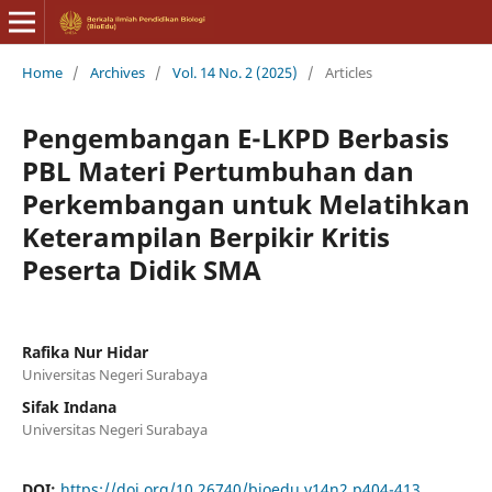
Home
/
Archives
/
Vol. 14 No. 2 (2025)
/
Articles
Pengembangan E-LKPD Berbasis
PBL Materi Pertumbuhan dan
Perkembangan untuk Melatihkan
Keterampilan Berpikir Kritis
Peserta Didik SMA
Rafika Nur Hidar
Universitas Negeri Surabaya
Sifak Indana
Universitas Negeri Surabaya
DOI:
https://doi.org/10.26740/bioedu.v14n2.p404-413