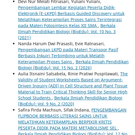
Devi Nur Melati Fitriasari, Yuliani Yuliani,
Pengembangan Lembar Kegiatan Peserta Didik-
Elektronik (E-LKPD) Berbasis Guided Discovery untuk
Melatihkan Keterampilan Proses Sains Terintegrasi
pada Materi Fotosintesis Kelas XII SMA
,
Berkala
Ilmiah Pendidikan Biologi (BioEdu): Vol. 10 No. 3
(2021)
Nanda Harum Dwi Prasasti, Evie Ratnasari,
Pengembangan LKPD pada Materi Transpor Pasif
Berbasis Inkuiri Terbimbing untuk Melatih
Keterampilan Proses Sains
,
Berkala Ilmiah Pendidikan
Biologi (BioEdu): Vol. 15 No. 2 (2026)
Aulia Itsnaini Salsabela, Rinie Pratiwi Puspitawati,
The
Validity of Student Worksheets Based on Argument-
Driven Inquiry (ADI) in Cell Structure and Plant Tissue
Material to Train Critical Thinking Skill for Senior High
School Students
,
Berkala Ilmiah Pendidikan Biologi
(BioEdu): Vol. 9 No. 2 (2020)
Safira Firda Machsun, Sifak Indana,
PENGEMBANGAN
FLIPBOOK BERBASIS LITERASI SAINS UNTUK
MELATIHKAN KETERAMPILAN BERPIKIR KRITIS
PESERTA DIDIK PADA MATERI METABOLISME SEL
,
Berkala Ilmiah Pendidikan Biologi (BioEdu): Vol. 12 No.