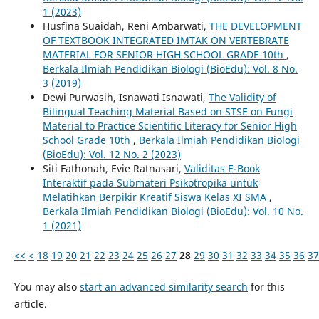
1 (2023)
Husfina Suaidah, Reni Ambarwati,
THE DEVELOPMENT
OF TEXTBOOK INTEGRATED IMTAK ON VERTEBRATE
MATERIAL FOR SENIOR HIGH SCHOOL GRADE 10th
,
Berkala Ilmiah Pendidikan Biologi (BioEdu): Vol. 8 No.
3 (2019)
Dewi Purwasih, Isnawati Isnawati,
The Validity of
Bilingual Teaching Material Based on STSE on Fungi
Material to Practice Scientific Literacy for Senior High
School Grade 10th
,
Berkala Ilmiah Pendidikan Biologi
(BioEdu): Vol. 12 No. 2 (2023)
Siti Fathonah, Evie Ratnasari,
Validitas E-Book
Interaktif pada Submateri Psikotropika untuk
Melatihkan Berpikir Kreatif Siswa Kelas XI SMA
,
Berkala Ilmiah Pendidikan Biologi (BioEdu): Vol. 10 No.
1 (2021)
<<
<
18
19
20
21
22
23
24
25
26
27
28
29
30
31
32
33
34
35
36
37
You may also
start an advanced similarity search
for this
article.