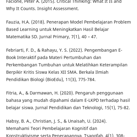
Facione, Peter A. (2015). Critical Thinking: What It Is and
Why It Counts. Insight Assessment.
Fauzia, H.A. (2018). Penerapan Model Pembelajaran Problem
Based Learning untuk Meningkatkan Hasil Belajar
Matematika SD. Jurnal Primary, 7(1), 40 – 47.
Febriarti, F. D., & Rahayu, Y. S. (2022). Pengembangan E-
Book Interaktif pada Materi Pertumbuhan dan
Perkembangan Tumbuhan untuk Melatihkan Keterampilan
Berpikir Kritis Siswa Kelas XII SMA. Berkala Ilmiah
Pendidikan Biologi (BioEdu), 11(3), 775-784.
Fitria, A., & Darmawan, H. (2020). Pengaruh penggunaan
bahasa yang mudah dipahami dalam E-LKPD terhadap hasil
belajar siswa. Jurnal Pendidikan dan Teknologi, 15(1), 75-82.
Habsy, B. A., Christian, J. S., & Unaisah, U. (2024).
Memahami Teori Pembelajaran Kognitif dan
Konstruktivisme serta Penerapannya. Tsaqofah, 4(1), 308-