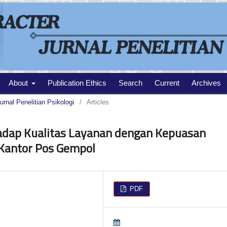
About
Publication Ethics
Search
Current
Archives
urnal Penelitian Psikologi
/
Articles
adap Kualitas Layanan dengan Kepuasan
Kantor Pos Gempol
PDF