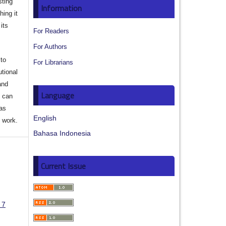
sting
Information
hing it
its
For Readers
For Authors
to
For Librarians
utional
and
Language
s can
 as
English
d work.
Bahasa Indonesia
Current Issue
 7