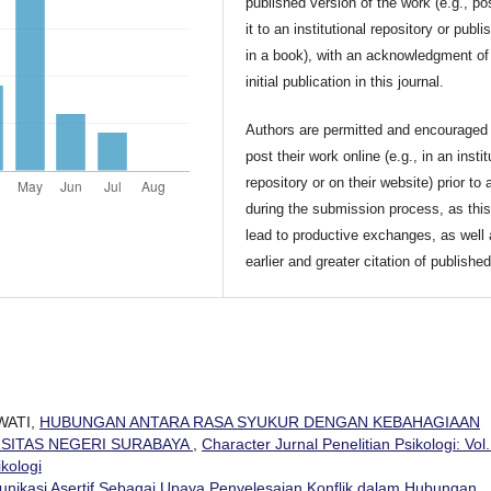
published version of the work (e.g., po
it to an institutional repository or publis
in a book), with an acknowledgment of 
initial publication in this journal.
Authors are permitted and encouraged 
post their work online (e.g., in an instit
repository or on their website) prior to 
during the submission process, as thi
lead to productive exchanges, as well
earlier and greater citation of publishe
WATI,
HUBUNGAN ANTARA RASA SYUKUR DENGAN KEBAHAGIAAN
SITAS NEGERI SURABAYA
,
Character Jurnal Penelitian Psikologi: Vol.
ikologi
nikasi Asertif Sebagai Upaya Penyelesaian Konflik dalam Hubungan