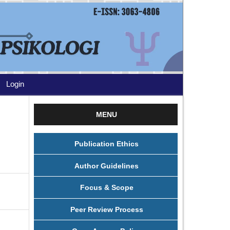
Login
MENU
Publication Ethics
Author Guidelines
Focus & Scope
Peer Review Process