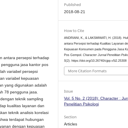
Published
2018-08-21
How to Cite
ANDRIANI, K., & LAKSMIWATI, H. (2018). H
antara Persepsi terhadap Kualitas Layanan d
Kepuasan Konsumen pada Pengguna Jasa Ka
Pos Gempol.
Character Jurnal Penelitian Psiko
an antara persepsi terhadap
5
(2). https://doi.org/10.26740/cjpp.v5i2.25308
 pengguna jasa kantor pos
More Citation Formats
alah variabel persepsi
dan variabel kepuasan
ian yang digunakan adalah
Issue
lah 78 pengguna jasa.
Vol. 5 No. 2 (2018): Character : Jur
 dengan teknik sampling
Penelitian Psikologi
adap kualitas layanan dan
n teknik analisis korelasi
Section
bahwa terdapat hubungan
Articles
 layanan dengan kepuasan