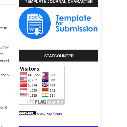
TEMPLATE JOURNAL CHARACTER
ee to
author.
ion
STATCOUNTER
censed
e work
s
ional
View My Stats