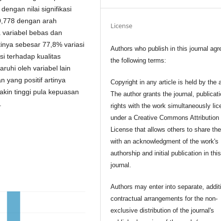
ngan nilai signifikasi
 0,778 dengan arah
License
a variabel bebas dan
rtinya sebesar 77,8% variasi
Authors who publish in this journal agr
i terhadap kualitas
the following terms:
uhi oleh variabel lain
an yang positif artinya
Copyright in any article is held by the 
akin tinggi pula kepuasan
The author grants the journal, publicat
.
rights with the work simultaneously li
under a Creative Commons Attribution
License that allows others to share th
with an acknowledgment of the work's
authorship and initial publication in thi
journal.
Authors may enter into separate, addit
contractual arrangements for the non-
exclusive distribution of the journal's