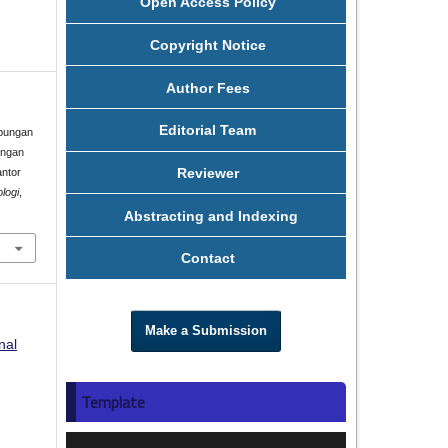
Open Access Policy
Copyright Notice
Author Fees
Editorial Team
ubungan
engan
Reviewer
ntor
logi
,
Abstracting and Indexing
Contact
Make a Submission
nal
Template