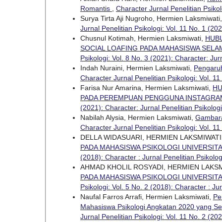
Romantis
,
Character Jurnal Penelitian Psikol
Surya Tirta Aji Nugroho, Hermien Laksmiwati
Jurnal Penelitian Psikologi: Vol. 11 No. 1 (20
Chusnul Kotimah, Hermien Laksmiwati,
HUB
SOCIAL LOAFING PADA MAHASISWA SEL
Psikologi: Vol. 8 No. 3 (2021): Character: Jur
Indah Nuraini, Hermien Laksmiwati,
Pengaruh
Character Jurnal Penelitian Psikologi: Vol. 11
Farisa Nur Amarina, Hermien Laksmiwati,
HU
PADA PEREMPUAN PENGGUNA INSTAGRA
(2021): Character: Jurnal Penelitian Psikologi
Nabilah Alysia, Hermien Laksmiwati,
Gambara
Character Jurnal Penelitian Psikologi: Vol. 11
DELLA WIDASUARI, HERMIEN LAKSMIWATI
PADA MAHASISWA PSIKOLOGI UNIVERSIT
(2018): Character : Jurnal Penelitian Psikolog
AHMAD KHOLIL ROSYADI, HERMIEN LAKS
PADA MAHASISWA PSIKOLOGI UNIVERSIT
Psikologi: Vol. 5 No. 2 (2018): Character : Jur
Naufal Farros Arrafi, Hermien Laksmiwati,
Pe
Mahasiswa Psikologi Angkatan 2020 yang Se
Jurnal Penelitian Psikologi: Vol. 11 No. 2 (20