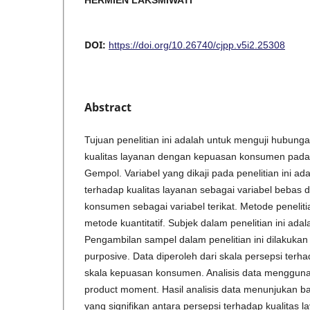
HERMIEN LAKSMIWATI
DOI:
https://doi.org/10.26740/cjpp.v5i2.25308
Abstract
Tujuan penelitian ini adalah untuk menguji hubung
kualitas layanan dengan kepuasan konsumen pada
Gempol. Variabel yang dikaji pada penelitian ini ad
terhadap kualitas layanan sebagai variabel bebas 
konsumen sebagai variabel terikat. Metode penelit
metode kuantitatif. Subjek dalam penelitian ini ada
Pengambilan sampel dalam penelitian ini dilakukan
purposive. Data diperoleh dari skala persepsi terh
skala kepuasan konsumen. Analisis data menggunaka
product moment. Hasil analisis data menunjukan 
yang signifikan antara persepsi terhadap kualitas