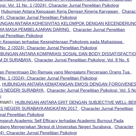
ogi: Vol. 11 No. 1 (2024): Character Jurnal Penelitian Psikologi
,
Hubungan Antara Kepuasan Kerja Dengan Kinerja Karyawan
,
Charac
24): Character Jurnal Penelitian Psikologi
UNGAN ANTARA KOHESIVITAS KELOMPOK DENGAN KECENDERUN
AMA MASA PEMBELAJARAN DARING
,
Character Jurnal Penelitian
nal Penelitian Psikologi
 Kesepian terhadap Kesejahteraan Psikologis pada Mahasiswa
,
 No. 2 (2024): Character Jurnal Penelitian Psikologi
BUNGAN ANTARA KOMPARASI SOSIAL DAN BODY DISSATISFACTI
M DI SURABAYA
,
Character Jurnal Penelitian Psikologi: Vol. 8 No. 6
n Penerimaan Diri Remaja yang Mengalami Perceraian Orang Tua
,
 No. 1 (2024): Character Jurnal Penelitian Psikologi
,
HUBUNGAN ANTARA KEMATANGAN EMOSI DENGAN FORGIVENE
AS NEGERI SURABAYA
,
Character Jurnal Penelitian Psikologi: Vol. 5 N
i
MIWATI,
HUBUNGAN ANTARA GRIT DENGAN SUBJECTIVE WELL-BE
AS NEGERI SURABAYA ANGKATAN 2017
,
Character Jurnal Penelitian
nal Penelitian Psikologi
ngaruh Academic Self Efficacy terhadap Academic Burnout Pada
dang Mengerjakan Skripsi di Universitas Negeri Surabaya
,
Character
24): Character Jurnal Penelitian Psikologi