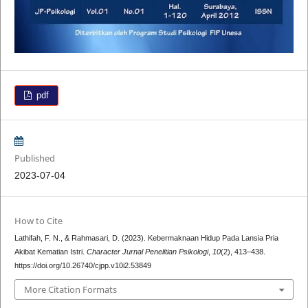
pdf
Published
2023-07-04
How to Cite
Lathifah, F. N., & Rahmasari, D. (2023). Kebermaknaan Hidup Pada Lansia Pria
Akibat Kematian Istri.
Character Jurnal Penelitian Psikologi
,
10
(2), 413–438.
https://doi.org/10.26740/cjpp.v10i2.53849
More Citation Formats