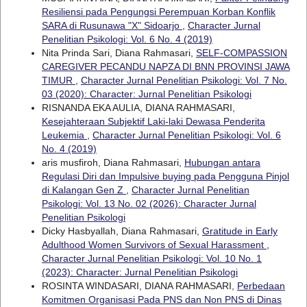
Resiliensi pada Pengungsi Perempuan Korban Konflik
SARA di Rusunawa "X" Sidoarjo
,
Character Jurnal
Penelitian Psikologi: Vol. 6 No. 4 (2019)
Nita Prinda Sari, Diana Rahmasari,
SELF-COMPASSION
CAREGIVER PECANDU NAPZA DI BNN PROVINSI JAWA
TIMUR
,
Character Jurnal Penelitian Psikologi: Vol. 7 No.
03 (2020): Character: Jurnal Penelitian Psikologi
RISNANDA EKA AULIA, DIANA RAHMASARI,
Kesejahteraan Subjektif Laki-laki Dewasa Penderita
Leukemia
,
Character Jurnal Penelitian Psikologi: Vol. 6
No. 4 (2019)
aris musfiroh, Diana Rahmasari,
Hubungan antara
Regulasi Diri dan Impulsive buying pada Pengguna Pinjol
di Kalangan Gen Z
,
Character Jurnal Penelitian
Psikologi: Vol. 13 No. 02 (2026): Character Jurnal
Penelitian Psikologi
Dicky Hasbyallah, Diana Rahmasari,
Gratitude in Early
Adulthood Women Survivors of Sexual Harassment
,
Character Jurnal Penelitian Psikologi: Vol. 10 No. 1
(2023): Character: Jurnal Penelitian Psikologi
ROSINTA WINDASARI, DIANA RAHMASARI,
Perbedaan
Komitmen Organisasi Pada PNS dan Non PNS di Dinas