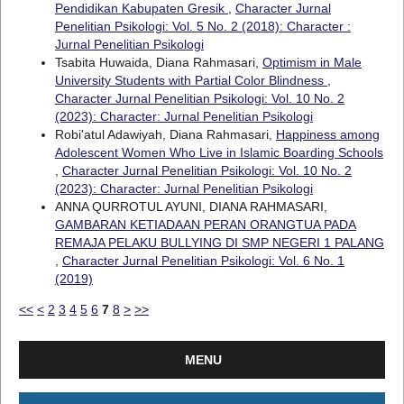
Pendidikan Kabupaten Gresik
,
Character Jurnal
Penelitian Psikologi: Vol. 5 No. 2 (2018): Character :
Jurnal Penelitian Psikologi
Tsabita Huwaida, Diana Rahmasari,
Optimism in Male
University Students with Partial Color Blindness
,
Character Jurnal Penelitian Psikologi: Vol. 10 No. 2
(2023): Character: Jurnal Penelitian Psikologi
Robi'atul Adawiyah, Diana Rahmasari,
Happiness among
Adolescent Women Who Live in Islamic Boarding Schools
,
Character Jurnal Penelitian Psikologi: Vol. 10 No. 2
(2023): Character: Jurnal Penelitian Psikologi
ANNA QURROTUL AYUNI, DIANA RAHMASARI,
GAMBARAN KETIADAAN PERAN ORANGTUA PADA
REMAJA PELAKU BULLYING DI SMP NEGERI 1 PALANG
,
Character Jurnal Penelitian Psikologi: Vol. 6 No. 1
(2019)
<<
<
2
3
4
5
6
7
8
>
>>
MENU