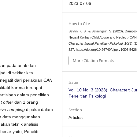
2023-07-06
How to Cite
Sevtin, K. S., & Satiningsih, S. (2023). Dampa
Negatif Korban Child Abuse and Neglect (CAN
Character Jurnal Penelitian Psikologi
,
10
(3), 
327. https://doi.org/10.26740/cjpp.v10i03.542
More Citation Formats
san pada anak dan
i di sekitar kita.
negatif dari perlakuan
CAN
Issue
itatif karena terdapat
Vol. 10 No. 3 (2023): Character: Ju
artisipan dalam penelitian
Penelitian Psikologi
nt other
dan 1 orang
Section
ive sampling
dipakai dalam
lan data menggunakan
Articles
kan teknik analisis
esar yaitu, Peneliti