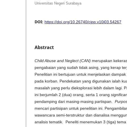
Universitas Negeri Surabaya
DOI:
https://doi.org/10.26740/cjpp.v10i03.54267
Abstract
Child Abuse and Neglect
(CAN)
merupakan kekera
pengabaian yang sudah tidak asing, yang kerap terjad
Penelitian ini bertujuan untuk menjelaskan dampak 
pada korban
.
Pendekatan yang digunakan ialah kual
masalah yang perlu dieksplorasi lebih dalam lagi. P
ini berjumlah 2 (dua) orang, serta 1 orang
significa
pendamping dari masing-masing partispan.
Purpos
mencari partisipan untuk penelitian ini. Pengambi
wawancara semi-terstruktur dan dianalisa mengguna
analisis tematik
.
Peneliti menemukan 3 (tiga) tema b