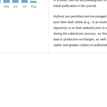
in a book), with an acknowledgment of 
initial publication in this journal.
Authors are permitted and encouraged 
post their work online (e.g., in an instit
repository or on their website) prior to 
during the submission process, as thi
lead to productive exchanges, as well
earlier and greater citation of publishe