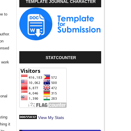
TEMPLATE JOURNAL CHARACTER
ee to
author.
ion
censed
STATCOUNTER
e work
s
ional
sting
View My Stats
hing it