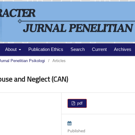
About
Publication Ethics
Search
Current
Archives
Jurnal Penelitian Psikologi
/
Articles
use and Neglect (CAN)
pdf
Published