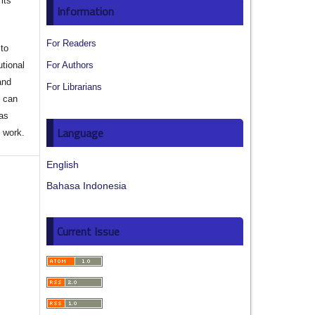
its
Information
For Readers
to
utional
For Authors
and
For Librarians
s can
 as
Language
d work.
English
Bahasa Indonesia
Current Issue