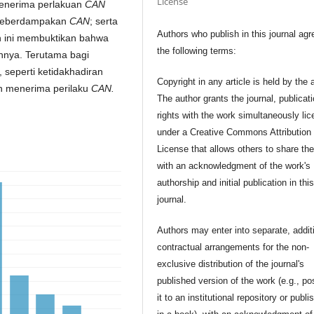
License
menerima perlakuan
CAN
 keberdampakan
CAN
; serta
Authors who publish in this journal agr
an ini membuktikan bahwa
the following terms:
nnya. Terutama bagi
 seperti ketidakhadiran
Copyright in any article is held by the 
an menerima perilaku
CAN.
The author grants the journal, publicat
rights with the work simultaneously li
under a Creative Commons Attribution
License that allows others to share th
with an acknowledgment of the work's
authorship and initial publication in thi
journal.
Authors may enter into separate, addit
contractual arrangements for the non-
exclusive distribution of the journal's
published version of the work (e.g., po
it to an institutional repository or publis