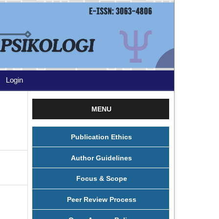
Login
MENU
Publication Ethics
Author Guidelines
Focus & Scope
Peer Review Process