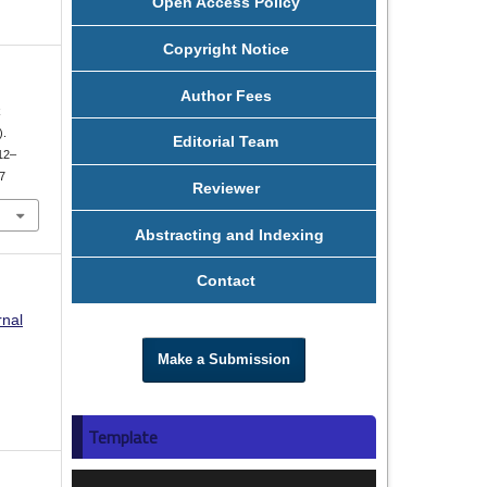
Open Access Policy
Copyright Notice
Author Fees
k
).
Editorial Team
312–
67
Reviewer
Abstracting and Indexing
Contact
rnal
Make a Submission
Template