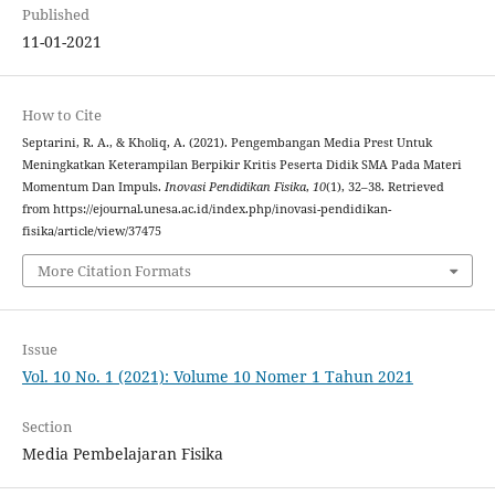
Published
11-01-2021
How to Cite
Septarini, R. A., & Kholiq, A. (2021). Pengembangan Media Prest Untuk
Meningkatkan Keterampilan Berpikir Kritis Peserta Didik SMA Pada Materi
Momentum Dan Impuls.
Inovasi Pendidikan Fisika
,
10
(1), 32–38. Retrieved
from https://ejournal.unesa.ac.id/index.php/inovasi-pendidikan-
fisika/article/view/37475
More Citation Formats
Issue
Vol. 10 No. 1 (2021): Volume 10 Nomer 1 Tahun 2021
Section
Media Pembelajaran Fisika