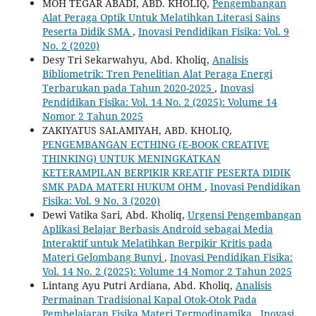
MOH TEGAR ABADI, ABD. KHOLIQ,
Pengembangan
Alat Peraga Optik Untuk Melatihkan Literasi Sains
Peserta Didik SMA
,
Inovasi Pendidikan Fisika: Vol. 9
No. 2 (2020)
Desy Tri Sekarwahyu, Abd. Kholiq,
Analisis
Bibliometrik: Tren Penelitian Alat Peraga Energi
Terbarukan pada Tahun 2020-2025
,
Inovasi
Pendidikan Fisika: Vol. 14 No. 2 (2025): Volume 14
Nomor 2 Tahun 2025
ZAKIYATUS SALAMIYAH, ABD. KHOLIQ,
PENGEMBANGAN ECTHING (E-BOOK CREATIVE
THINKING) UNTUK MENINGKATKAN
KETERAMPILAN BERPIKIR KREATIF PESERTA DIDIK
SMK PADA MATERI HUKUM OHM
,
Inovasi Pendidikan
Fisika: Vol. 9 No. 3 (2020)
Dewi Vatika Sari, Abd. Kholiq,
Urgensi Pengembangan
Aplikasi Belajar Berbasis Android sebagai Media
Interaktif untuk Melatihkan Berpikir Kritis pada
Materi Gelombang Bunyi
,
Inovasi Pendidikan Fisika:
Vol. 14 No. 2 (2025): Volume 14 Nomor 2 Tahun 2025
Lintang Ayu Putri Ardiana, Abd. Kholiq,
Analisis
Permainan Tradisional Kapal Otok-Otok Pada
Pembelajaran Fisika Materi Termodinamika
,
Inovasi