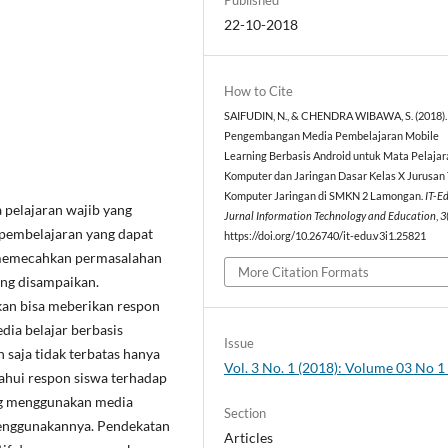
22-10-2018
How to Cite
SAIFUDIN, N., & CHENDRA WIBAWA, S. (2018).
Pengembangan Media Pembelajaran Mobile
Learning Berbasis Android untuk Mata Pelajar
Komputer dan Jaringan Dasar Kelas X Jurusan
Komputer Jaringan di SMKN 2 Lamongan.
IT-Ed
 pelajaran wajib yang
Jurnal Information Technology and Education
,
3
 pembelajaran yang dapat
https://doi.org/10.26740/it-edu.v3i1.25821
 memecahkan permasalahan
More Citation Formats
ang disampaikan.
kan bisa meberikan respon
dia belajar berbasis
Issue
n saja tidak terbatas hanya
Vol. 3 No. 1 (2018): Volume 03 No 
tahui respon siswa terhadap
ang menggunakan media
Section
menggunakannya. Pendekatan
Articles