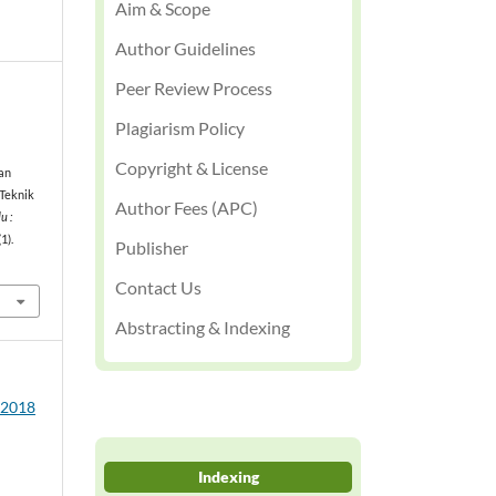
Aim & Scope
Author Guidelines
Peer Review Process
Plagiarism Policy
Copyright & License
an
 Teknik
Author Fees (APC)
u :
(1).
Publisher
Contact Us
Abstracting & Indexing
1 2018
Indexing