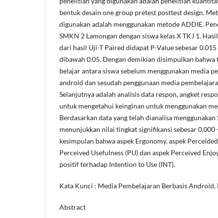
penelitian yang digunakan adalah penelitian kuanti
bentuk desain one group pretest posttest design. 
digunakan adalah menggunakan metode ADDIE. Peneli
SMKN 2 Lamongan dengan siswa kelas X TKJ 1. Hasil
dari hasil Uji-T Paired didapat P-Value sebesar 0.01
dibawah 0.05. Dengan demikian disimpulkan bahwa t
belajar antara siswa sebelum menggunakan media pe
android dan sesudah penggunaan media pembelajaran
Selanjutnya adalah analisis data respon, angket resp
untuk mengetahui keinginan untuk menggunakan me
Berdasarkan data yang telah dianalisa menggunakan SP
menunjukkan nilai tingkat signifikansi sebesar 0,000 
kesimpulan bahwa aspek Ergonomy, aspek Perceided 
Perceived Usefulness (PU) dan aspek Perceived Enj
positif terhadap Intention to Use (INT).
Kata Kunci : Media Pembelajaran Berbasis Android, H
Abstract