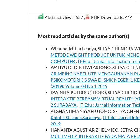
Abstract views: 557 ,
PDF Downloads: 414
Most read articles by the same author(s)
Wimona Talitha Fendya, SETYA CHENDRA 
METODE WEIGHT PRODUCT UNTUK MENGE
COMPUTER
,
IT-Edu : Jurnal Information Tec
WAHYU DEDIK DWI ASTONO, SETYA CHE
CRIMPING KABEL UTP MENGGUNAKAN P
PSIKOMOTORIK SISWA DI SMK NEGERI 1 K
(2019): Volume 04 No 1 2019
DWINITA PUTRI SUNDORO, SETYA CHEND
INTERAKTIF BERBASIS VIRTUAL REALITY (
2 SURABAYA
,
IT-Edu : Jurnal Information Te
ALGHANI IMANSYAH UTOMO, SETYA CHE
Katolik St. Louis Surabaya
,
IT-Edu : Jurnal In
2019
HANANTA AGUSTIAR ZHELMICO, SETYA 
MULTIMEDIA INTERAKTIF PADA MATA PEL