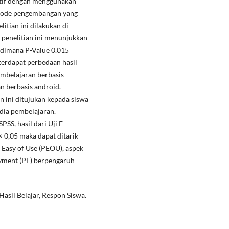
tatif dengan menggunakan
Metode pengembangan yang
tian ini dilakukan di
 penelitian ini menunjukkan
5 dimana P-Value 0.015
erdapat perbedaan hasil
mbelajaran berbasis
 berbasis android.
on ini ditujukan kepada siswa
dia pembelajaran.
SS, hasil dari Uji F
< 0,05 maka dapat ditarik
Easy of Use (PEOU), aspek
oyment (PE) berpengaruh
asil Belajar, Respon Siswa.