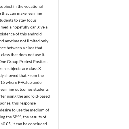
ubject in the vocational
a that can make learning
tudents to stay focus
 media hopefully can give a
xistence of this android-
nd anytime not limited only
nce between a class that
lass that does not use it.
One Group Pretest Posttest
ch subjects are class X
udy showed that From the
.015 where P-Value under
 learning outcomes students
fter using the android-based
sponse, this response
 desire to use the medium of
ng the SPSS, the results of
0 <0.05, it can be concluded