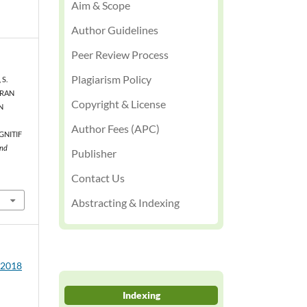
Aim & Scope
Author Guidelines
Peer Review Process
Plagiarism Policy
S.
ARAN
Copyright & License
N
Author Fees (APC)
GNITIF
and
Publisher
Contact Us
Abstracting & Indexing
3 2018
Indexing