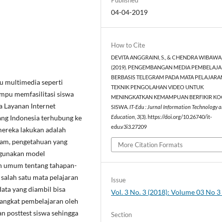
04-04-2019
How to Cite
DEVITA ANGGRAINI, S., & CHENDRA WIBAWA, 
(2019). PENGEMBANGAN MEDIA PEMBELAJ
BERBASIS TELEGRAM PADA MATA PELAJARA
u multimedia seperti
TEKNIK PENGOLAHAN VIDEO UNTUK
mpu memfasilitasi siswa
MENINGKATKAN KEMAMPUAN BERFIKIR KO
a Layanan Internet
SISWA.
IT-Edu : Jurnal Information Technology 
rang Indonesia terhubung ke
Education
,
3
(3). https://doi.org/10.26740/it-
edu.v3i3.27209
mereka lakukan adalah
gram, pengetahuan yang
More Citation Formats
ggunakan model
 umum tentang tahapan-
salah satu mata pelajaran
Issue
ata yang diambil bisa
Vol. 3 No. 3 (2018): Volume 03 No 
erangkat pembelajaran oleh
an posttest siswa sehingga
Section