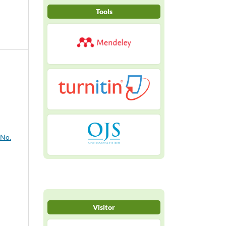
Tools
 No.
Visitor