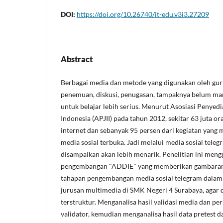
DOI:
https://doi.org/10.26740/it-edu.v3i3.27209
Abstract
Berbagai media dan metode yang digunakan oleh gur
penemuan, diskusi, penugasan, tampaknya belum ma
untuk belajar lebih serius. Menurut Asosiasi Penyedi
Indonesia (APJII) pada tahun 2012, sekitar 63 juta o
internet dan sebanyak 95 persen dari kegiatan yang 
media sosial terbuka. Jadi melalui media sosial tele
disampaikan akan lebih menarik. Penelitian ini men
pengembangan "ADDIE" yang memberikan gambaran
tahapan pengembangan media sosial telegram dalam 
jurusan multimedia di SMK Negeri 4 Surabaya, agar d
terstruktur. Menganalisa hasil validasi media dan p
validator, kemudian menganalisa hasil data pretest d