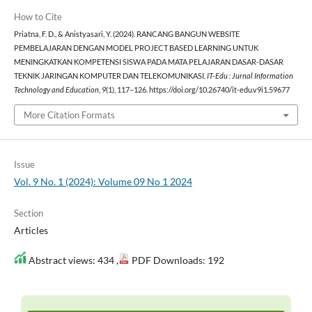
How to Cite
Priatna, F. D., & Anistyasari, Y. (2024). RANCANG BANGUN WEBSITE
PEMBELAJARAN DENGAN MODEL PROJECT BASED LEARNING UNTUK
MENINGKATKAN KOMPETENSI SISWA PADA MATA PELAJARAN DASAR-DASAR
TEKNIK JARINGAN KOMPUTER DAN TELEKOMUNIKASI.
IT-Edu : Jurnal Information
Technology and Education
,
9
(1), 117–126. https://doi.org/10.26740/it-edu.v9i1.59677
More Citation Formats
Issue
Vol. 9 No. 1 (2024): Volume 09 No 1 2024
Section
Articles
Abstract views: 434 ,
PDF Downloads: 192