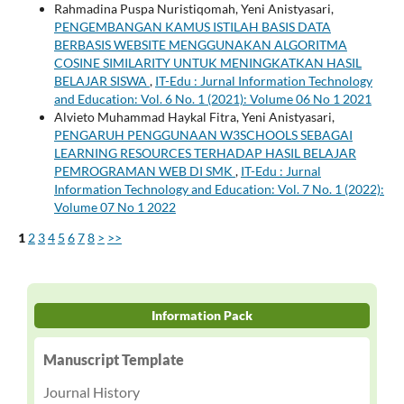
Rahmadina Puspa Nuristiqomah, Yeni Anistyasari,
PENGEMBANGAN KAMUS ISTILAH BASIS DATA
BERBASIS WEBSITE MENGGUNAKAN ALGORITMA
COSINE SIMILARITY UNTUK MENINGKATKAN HASIL
BELAJAR SISWA
,
IT-Edu : Jurnal Information Technology
and Education: Vol. 6 No. 1 (2021): Volume 06 No 1 2021
Alvieto Muhammad Haykal Fitra, Yeni Anistyasari,
PENGARUH PENGGUNAAN W3SCHOOLS SEBAGAI
LEARNING RESOURCES TERHADAP HASIL BELAJAR
PEMROGRAMAN WEB DI SMK
,
IT-Edu : Jurnal
Information Technology and Education: Vol. 7 No. 1 (2022):
Volume 07 No 1 2022
1
2
3
4
5
6
7
8
>
>>
Information Pack
Manuscript Template
Journal History