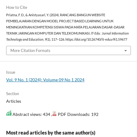
How to Cite
Priatna, F. D., & Anistyasari, Y. (2024). RANCANG BANGUN WEBSITE
PEMBELAJARAN DENGAN MODEL PROJECT BASED LEARNING UNTUK
MENINGKATKAN KOMPETENSI SISWA PADA MATA PELAJARAN DASAR-DASAR
TEKNIK JARINGAN KOMPUTER DAN TELEKOMUNIKASI.
IT-Edu : Jurnal Information
Technology and Education
,
9
(1), 117–126. https://doi.org/10.26740/it-edu.v9i1.59677
More Citation Formats
Issue
Vol. 9 No. 1 (2024): Volume 09 No 1 2024
Section
Articles
Abstract views: 434 ,
PDF Downloads: 192
Most read articles by the same author(s)