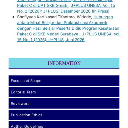
Paket C di UPT SKB Gresik
,
J+PLUS UNESA: Vol. 15
No. 2 (2026): J+PLUS, Desember 2026 (In Press)
Shofiyyah Kartikasari Tifantoro, Widodo,
Hubungan
antara Minat Belajar dan Prokrastinasi Akademik
dengan Hasil Belajar Peserta Didik Progran Kesetaraan
Paket C di SKB Negeri Surabaya
,
J+PLUS UNESA: Vol.
15 No. 1 (2026): J+PLUS, Juni 2026
INFORMATION
Focus and Scope
Editorial Team
Reviewers
Publication Ethics
Author Guidelines