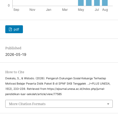
pdf
Published
2026-05-19
How to Cite
Deskalu, S., & Widodo. (2026). Pengaruh Dukungan Sosial Keluarga Terhadap
Motivasi Belajar Peserta Didik Paket B di SPNF SKB Tenggalek .
J+PLUS UNESA
,
15
(2), 233–239. Retrieved from https://ejournal.unesa.ac.id/index.php/jurnal-
pendidikan-luar-sekolah/article/view/77585
More Citation Formats