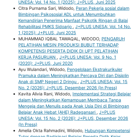
UNESA: Vol. 14 No. 1 (2025): J+PLUS, Juni 2025
Citra Purnama Sari, Widodo,
Peran Pekerja sosial dalam
Bimbingan Psikososial ADL untuk Menumbuhkan
Kemandirian Penerima Manfaat Psikotik Ringan di Balai
Rehabilitasi PMKS Sidoarjo
,
J+PLUS UNESA: Vol. 14 No.
1 (2025): J+PLUS, Juni 2025
MUHAMMAD IQBAL TAWAQAL, WIDODO,
PENGARUH
PELATIHAN MESIN PRODUKSI BUBUT TERHADAP
KOMPETENSI PESERTA DIDIK DI UPT PELATIHAN
KERJA PASURUAN
,
J+PLUS UNESA: Vol. 9 No. 1
(2020): J+PLUS, Juni 2020
Ayu Wulandari, Widodo,
Pengelolaan Ekstrakurikuler
Pramuka dalam Meningkatkan Percaya Diri dan Disiplin
Anak di SMP Negeri 2 Dringu
,
J+PLUS UNESA: Vol. 15
No. 2 (2026): J+PLUS, Desember 2026 (In Press)
Kavita Alivia Rani, Widodo,
Implementasi Strategi Belajar
dalam Meningkatkan Kemampuan Membaca Tanpa
Mengeja dan Menulis pada Anak Usia Dini di Bimbingan
Belajar Anak Hebat (AHE) Radegansari
,
J+PLUS
UNESA: Vol. 15 No. 2 (2026): J+PLUS, Desember 2026
(In Press)
Amelia Okta Rahmadini, Widodo,
Hubungan Kompetensi
Tutor dengan Partisipasi Belajar Peserta Didik Kejar