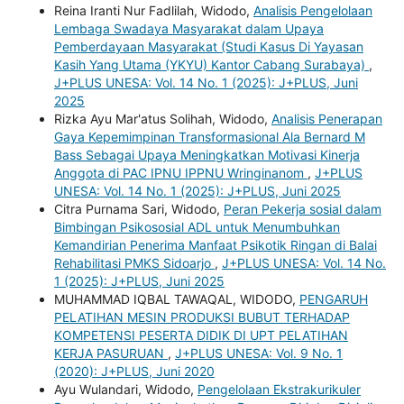
Reina Iranti Nur Fadlilah, Widodo,
Analisis Pengelolaan
Lembaga Swadaya Masyarakat dalam Upaya
Pemberdayaan Masyarakat (Studi Kasus Di Yayasan
Kasih Yang Utama (YKYU) Kantor Cabang Surabaya)
,
J+PLUS UNESA: Vol. 14 No. 1 (2025): J+PLUS, Juni
2025
Rizka Ayu Mar'atus Solihah, Widodo,
Analisis Penerapan
Gaya Kepemimpinan Transformasional Ala Bernard M
Bass Sebagai Upaya Meningkatkan Motivasi Kinerja
Anggota di PAC IPNU IPPNU Wringinanom
,
J+PLUS
UNESA: Vol. 14 No. 1 (2025): J+PLUS, Juni 2025
Citra Purnama Sari, Widodo,
Peran Pekerja sosial dalam
Bimbingan Psikososial ADL untuk Menumbuhkan
Kemandirian Penerima Manfaat Psikotik Ringan di Balai
Rehabilitasi PMKS Sidoarjo
,
J+PLUS UNESA: Vol. 14 No.
1 (2025): J+PLUS, Juni 2025
MUHAMMAD IQBAL TAWAQAL, WIDODO,
PENGARUH
PELATIHAN MESIN PRODUKSI BUBUT TERHADAP
KOMPETENSI PESERTA DIDIK DI UPT PELATIHAN
KERJA PASURUAN
,
J+PLUS UNESA: Vol. 9 No. 1
(2020): J+PLUS, Juni 2020
Ayu Wulandari, Widodo,
Pengelolaan Ekstrakurikuler