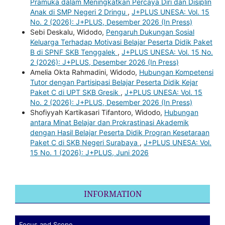
Pramuka dalam Meningkatkan Percaya Diri dan Disiplin
Anak di SMP Negeri 2 Dringu
,
J+PLUS UNESA: Vol. 15
No. 2 (2026): J+PLUS, Desember 2026 (In Press)
Sebi Deskalu, Widodo,
Pengaruh Dukungan Sosial
Keluarga Terhadap Motivasi Belajar Peserta Didik Paket
B di SPNF SKB Tenggalek
,
J+PLUS UNESA: Vol. 15 No.
2 (2026): J+PLUS, Desember 2026 (In Press)
Amelia Okta Rahmadini, Widodo,
Hubungan Kompetensi
Tutor dengan Partisipasi Belajar Peserta Didik Kejar
Paket C di UPT SKB Gresik
,
J+PLUS UNESA: Vol. 15
No. 2 (2026): J+PLUS, Desember 2026 (In Press)
Shofiyyah Kartikasari Tifantoro, Widodo,
Hubungan
antara Minat Belajar dan Prokrastinasi Akademik
dengan Hasil Belajar Peserta Didik Progran Kesetaraan
Paket C di SKB Negeri Surabaya
,
J+PLUS UNESA: Vol.
15 No. 1 (2026): J+PLUS, Juni 2026
INFORMATION
Focus and Scope