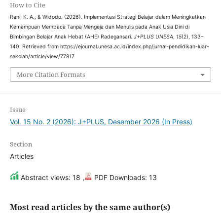
How to Cite
Rani, K. A., & Widodo. (2026). Implementasi Strategi Belajar dalam Meningkatkan
Kemampuan Membaca Tanpa Mengeja dan Menulis pada Anak Usia Dini di
Bimbingan Belajar Anak Hebat (AHE) Radegansari.
J+PLUS UNESA
,
15
(2), 133–
140. Retrieved from https://ejournal.unesa.ac.id/index.php/jurnal-pendidikan-luar-
sekolah/article/view/77817
More Citation Formats
Issue
Vol. 15 No. 2 (2026): J+PLUS, Desember 2026 (In Press)
Section
Articles
Abstract views: 18 ,
PDF Downloads: 13
Most read articles by the same author(s)