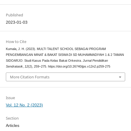
Published
2023-01-03
How to Cite
Kumala, J. H. (2023). MULTI TALENT SCHOOL SEBAGAI PROGRAM
PENGEMBANGAN MINAT & BAKAT SISWA DI SD MUHAMMADIYAH 1 & 2 TAMAN
SIDOARJO: Studi Kasus Pada Kelas Bakat Orkestra.
Jurnal Pendidikan
Sendratasik
,
12
(2), 259–275. https://doi.org/10.26740/jps.v12n2.p259-275
More Citation Formats
Issue
Vol. 12 No. 2 (2023)
Section
Articles