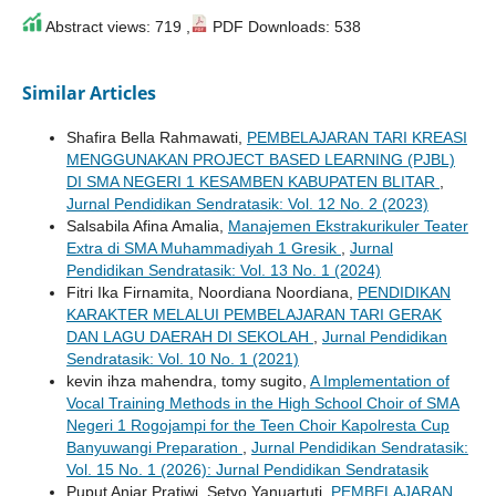
Abstract views: 719 ,
PDF Downloads: 538
Similar Articles
Shafira Bella Rahmawati,
PEMBELAJARAN TARI KREASI
MENGGUNAKAN PROJECT BASED LEARNING (PJBL)
DI SMA NEGERI 1 KESAMBEN KABUPATEN BLITAR
,
Jurnal Pendidikan Sendratasik: Vol. 12 No. 2 (2023)
Salsabila Afina Amalia,
Manajemen Ekstrakurikuler Teater
Extra di SMA Muhammadiyah 1 Gresik
,
Jurnal
Pendidikan Sendratasik: Vol. 13 No. 1 (2024)
Fitri Ika Firnamita, Noordiana Noordiana,
PENDIDIKAN
KARAKTER MELALUI PEMBELAJARAN TARI GERAK
DAN LAGU DAERAH DI SEKOLAH
,
Jurnal Pendidikan
Sendratasik: Vol. 10 No. 1 (2021)
kevin ihza mahendra, tomy sugito,
A Implementation of
Vocal Training Methods in the High School Choir of SMA
Negeri 1 Rogojampi for the Teen Choir Kapolresta Cup
Banyuwangi Preparation
,
Jurnal Pendidikan Sendratasik:
Vol. 15 No. 1 (2026): Jurnal Pendidikan Sendratasik
Puput Anjar Pratiwi, Setyo Yanuartuti,
PEMBELAJARAN