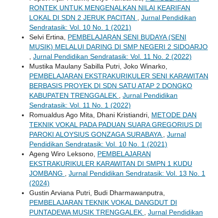
RONTEK UNTUK MENGENALKAN NILAI KEARIFAN
LOKAL DI SDN 2 JERUK PACITAN
,
Jurnal Pendidikan
Sendratasik: Vol. 10 No. 1 (2021)
Selvi Ertina,
PEMBELAJARAN SENI BUDAYA (SENI
MUSIK) MELALUI DARING DI SMP NEGERI 2 SIDOARJO
,
Jurnal Pendidikan Sendratasik: Vol. 11 No. 2 (2022)
Mustika Maulany Sabilla Putri, Joko Winarko,
PEMBELAJARAN EKSTRAKURIKULER SENI KARAWITAN
BERBASIS PROYEK DI SDN SATU ATAP 2 DONGKO
KABUPATEN TRENGGALEK
,
Jurnal Pendidikan
Sendratasik: Vol. 11 No. 1 (2022)
Romualdus Ago Mita, Dhani Kristiandri,
METODE DAN
TEKNIK VOKAL PADA PADUAN SUARA GREGORIUS DI
PAROKI ALOYSIUS GONZAGA SURABAYA
,
Jurnal
Pendidikan Sendratasik: Vol. 10 No. 1 (2021)
Ageng Wiro Leksono,
PEMBELAJARAN
EKSTRAKURIKULER KARAWITAN DI SMPN 1 KUDU
JOMBANG
,
Jurnal Pendidikan Sendratasik: Vol. 13 No. 1
(2024)
Gustin Arviana Putri, Budi Dharmawanputra,
PEMBELAJARAN TEKNIK VOKAL DANGDUT DI
PUNTADEWA MUSIK TRENGGALEK
,
Jurnal Pendidikan