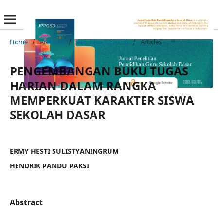
Home
/
Archives
/
Vol. 7 No. 6 (2019)
/
Articles
PENGEMBANGAN BUKU TUGAS
HARIAN DALAM RANGKA
MEMPERKUAT KARAKTER SISWA
SEKOLAH DASAR
ERMY HESTI SULISTYANINGRUM
HENDRIK PANDU PAKSI
Abstract