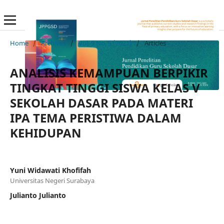
Home
/
Archives
/
Vol. 9 No. 5 (2021)
/
Articles
ANALISIS KEMAMPUAN BERPIKIR
TINGKAT TINGGI SISWA KELAS V
SEKOLAH DASAR PADA MATERI
IPA TEMA PERISTIWA DALAM
KEHIDUPAN
Yuni Widawati Khofifah
Universitas Negeri Surabaya
Julianto Julianto