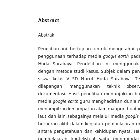
Abstract
Abstrak
Penelitian ini bertujuan untuk mengetahui 
penggunaan terhadap media
google earth
pada
Huda Surabaya. Pendelitian ini menggunaka
dengan metode studi kasus. Subjek dalam penel
siswa kelas V SD Nurul Huda Surabaya. T
dilapangan menggunakan teknik obser
dokumentasi. Hasil penelitian menunjukkan 
media
google earth
guru menghadirkan dunia ny
menampilkan kenampakan alam maupun buatan 
laut dan lain sebagainya melalui media
google
berperan aktif dalam kegiatan pembelajaran
antara pengetahuan dan kehidupan nyata. Hal
pembelajaran kontekstual yaitu menghindar