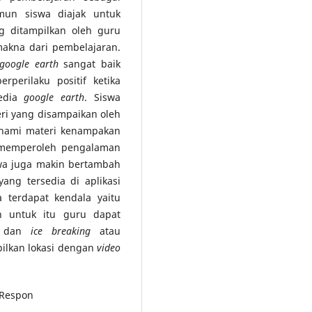
mun siswa diajak untuk
 ditampilkan oleh guru
akna dari pembelajaran.
google earth
sangat baik
rperilaku positif ketika
media
google earth
. Siswa
ri yang disampaikan oleh
ahami materi kenampakan
 memperoleh pengalaman
swa juga makin bertambah
ang tersedia di aplikasi
 terdapat kendala yaitu
h untuk itu guru dapat
i dan
ice breaking
atau
lkan lokasi dengan
video
 Respon