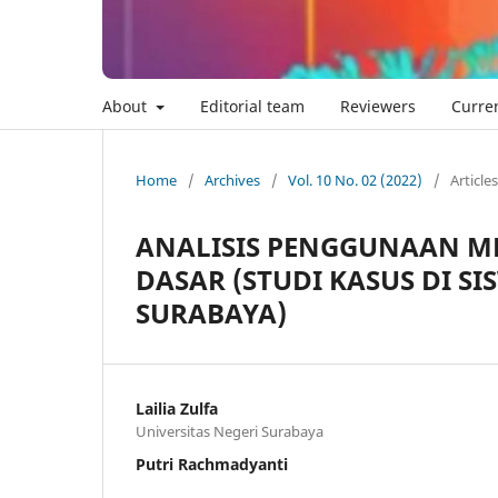
About
Editorial team
Reviewers
Curre
Home
/
Archives
/
Vol. 10 No. 02 (2022)
/
Articles
ANALISIS PENGGUNAAN ME
DASAR (STUDI KASUS DI S
SURABAYA)
Lailia Zulfa
Universitas Negeri Surabaya
Putri Rachmadyanti