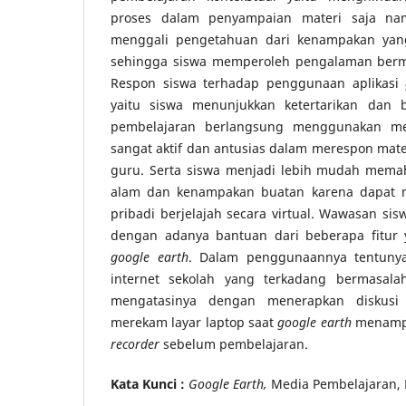
proses dalam penyampaian materi saja na
menggali pengetahuan dari kenampakan yang
sehingga siswa memperoleh pengalaman berm
Respon siswa terhadap penggunaan aplikasi
yaitu siswa menunjukkan ketertarikan dan be
pembelajaran berlangsung menggunakan 
sangat aktif dan antusias dalam merespon mate
guru. Serta siswa menjadi lebih mudah mem
alam dan kenampakan buatan karena dapat
pribadi berjelajah secara virtual. Wawasan si
dengan adanya bantuan dari beberapa fitur y
google earth
. Dalam penggunaannya tentunya
internet sekolah yang terkadang bermasala
mengatasinya dengan menerapkan diskus
merekam layar laptop saat
google earth
menampi
recorder
sebelum pembelajaran.
Kata Kunci :
Google Earth,
Media Pembelajaran,