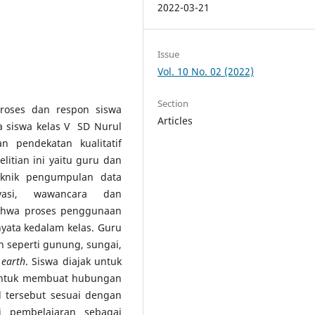
2022-03-21
Issue
Vol. 10 No. 02 (2022)
Section
proses dan respon siswa
Articles
 siswa kelas V SD Nurul
n pendekatan kualitatif
itian ini yaitu guru dan
eknik pengumpulan data
vasi, wawancara dan
bahwa proses penggunaan
ata kedalam kelas. Guru
seperti gunung, sungai,
 earth
. Siswa diajak untuk
 untuk membuat hubungan
 tersebut sesuai dengan
i pembelajaran sebagai