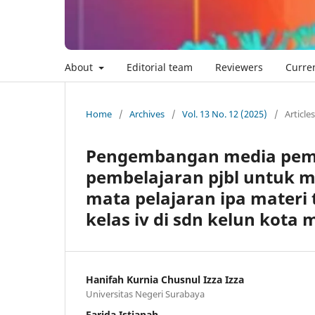
About
Editorial team
Reviewers
Curre
Home
/
Archives
/
Vol. 13 No. 12 (2025)
/
Article
Pengembangan media pembe
pembelajaran pjbl untuk m
mata pelajaran ipa materi t
kelas iv di sdn kelun kota
Hanifah Kurnia Chusnul Izza Izza
Universitas Negeri Surabaya
Farida Istianah