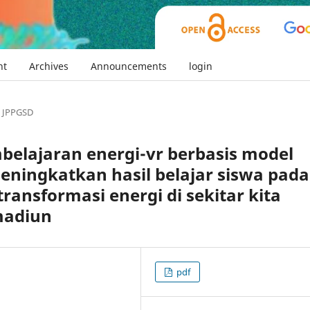
nt
Archives
Announcements
login
s JPPGSD
lajaran energi-vr berbasis model
eningkatkan hasil belajar siswa pada
ransformasi energi di sekitar kita
 madiun
pdf