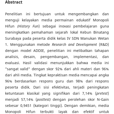
Abstract
Penelitian ini bertujuan untuk mengembangkan dan
menguji kelayakan media permainan edukatif Monopoli
Hifun
(History Fun
) sebagai inovasi pembelajaran guna
meningkatkan pemahaman sejarah lokal Kebun Binatang
Surabaya pada peserta didik kelas IV SDN Manukan Wetan
1. Menggunakan metode
Research and Development
(R&D)
dengan model ADDIE, penelitian ini melibatkan tahapan
analisis, desain, pengembangan, implementasi, dan
evaluasi. Hasil validasi menunjukkan bahwa media ini
"sangat valid" dengan skor 92% dari ahli materi dan 96%
dari ahli media. Tingkat kepraktisan media mencapai angka
96% berdasarkan respons guru dan 98% dari respons
peserta didik. Dari sisi efektivitas, terjadi peningkatan
ketuntasan klasikal yang signifikan dari 7,14% (
pretest
)
menjadi 57,14% (
posttest)
dengan perolehan skor N-Gain
sebesar 0,9451 (kategori tinggi). Dengan demikian, media
Monopoli Hifun terbukti layak dan efektif untuk