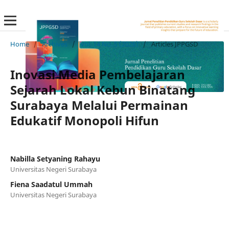
Home
/
Archives
/
Vol. 14 No. 5 (2026)
/
Articles JPPGSD
Inovasi Media Pembelajaran
Sejarah Lokal Kebun Binatang
Surabaya Melalui Permainan
Edukatif Monopoli Hifun
Nabilla Setyaning Rahayu
Universitas Negeri Surabaya
Fiena Saadatul Ummah
Universitas Negeri Surabaya