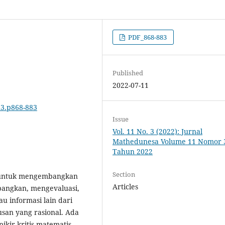
PDF_868-883
Published
2022-07-11
n3.p868-883
Issue
Vol. 11 No. 3 (2022): Jurnal
Mathedunesa Volume 11 Nomor 
Tahun 2022
Section
du untuk mengembangkan
Articles
angkan, mengevaluasi,
 informasi lain dari
san yang rasional. Ada
kir kritis matematis