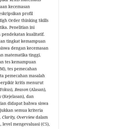
edaan kecemasan
skripsikan profil
igh Order thinking Skills
ka. Penelitian ini
 pendekatan kualitatif.
engan tingkat kemampuan
n siswa dengan kecemasan
n matematika tinggi.
kan tes kemampuan
M), tes pemecahan
ata pemecahan masalah
erpikir kritis menurut
(Fokus)
, Reason
(Alasan)
,
ty
(Kejelasan)
,
dan
tian didapat bahwa siswa
ukkan semua kriteria
, Clarity, Overview
dalam
 level mengevaluasi (C5),