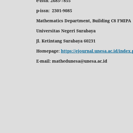
e-issn: 2685-7855
p-issn: 2301-9085
Mathematics Department, Building C8 FMIPA
Universitas Negeri Surabaya
Jl. Ketintang Surabaya 60231
Homepage:
https://ejournal.unesa.ac.id/ind
E-mail:
mathedunesa@unesa.ac.id