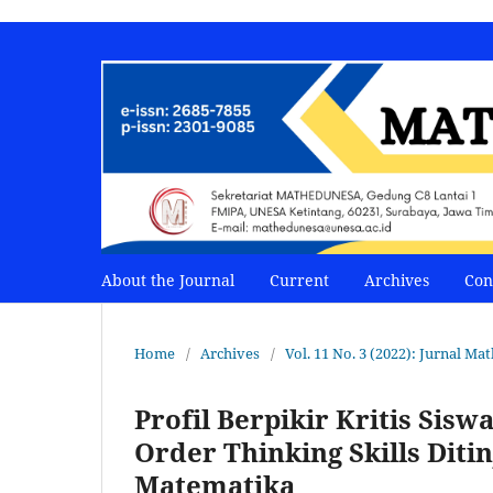
About the Journal
Current
Archives
Con
Home
/
Archives
/
Vol. 11 No. 3 (2022): Jurnal 
Profil Berpikir Kritis Sis
Order Thinking Skills Diti
Matematika