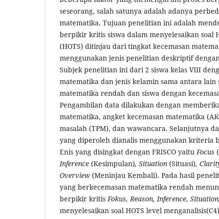
seseorang, salah satunya adalah adanya perb
matematika. Tujuan penelitian ini adalah mende
berpikir kritis siswa dalam menyelesaikan soal H
(HOTS) ditinjau dari tingkat kecemasan matemati
menggunakan jenis penelitian deskriptif dengan
Subjek penelitian ini dari 2 siswa kelas VIII d
matematika dan jenis kelamin sama antara lai
matematika rendah dan siswa dengan kecemasa
Pengambilan data dilakukan dengan memberi
matematika, angket kecemasan matematika (AK
masalah (TPM), dan wawancara. Selanjutnya d
yang diperoleh dianalis menggunakan kriteria b
Enis yang disingkat dengan FRISCO yaitu
Focus
Inference
(Kesimpulan)
,
Situation
(Situasi)
, Clari
Overview
(Meninjau Kembali). Pada hasil peneli
yang berkecemasan matematika rendah menunj
berpikir kritis
Fokus, Reason, Inference, Situation
menyelesaikan soal HOTS level menganalisis(C4),