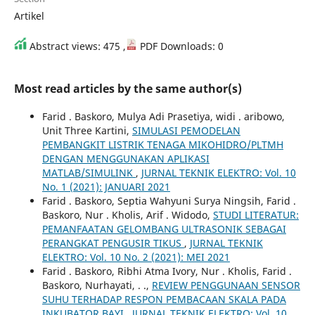
Artikel
Abstract views: 475 ,
PDF Downloads: 0
Most read articles by the same author(s)
Farid . Baskoro, Mulya Adi Prasetiya, widi . aribowo,
Unit Three Kartini,
SIMULASI PEMODELAN
PEMBANGKIT LISTRIK TENAGA MIKOHIDRO/PLTMH
DENGAN MENGGUNAKAN APLIKASI
MATLAB/SIMULINK
,
JURNAL TEKNIK ELEKTRO: Vol. 10
No. 1 (2021): JANUARI 2021
Farid . Baskoro, Septia Wahyuni Surya Ningsih, Farid .
Baskoro, Nur . Kholis, Arif . Widodo,
STUDI LITERATUR:
PEMANFAATAN GELOMBANG ULTRASONIK SEBAGAI
PERANGKAT PENGUSIR TIKUS
,
JURNAL TEKNIK
ELEKTRO: Vol. 10 No. 2 (2021): MEI 2021
Farid . Baskoro, Ribhi Atma Ivory, Nur . Kholis, Farid .
Baskoro, Nurhayati, . .,
REVIEW PENGGUNAAN SENSOR
SUHU TERHADAP RESPON PEMBACAAN SKALA PADA
INKUBATOR BAYI
,
JURNAL TEKNIK ELEKTRO: Vol. 10