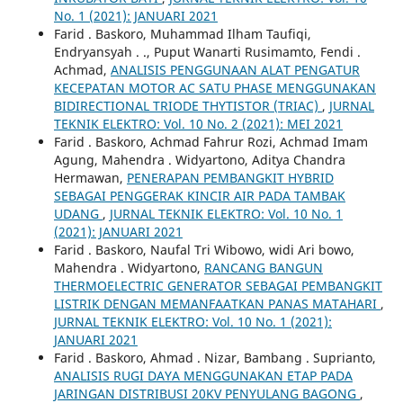
No. 1 (2021): JANUARI 2021
Farid . Baskoro, Muhammad Ilham Taufiqi,
Endryansyah . ., Puput Wanarti Rusimamto, Fendi .
Achmad,
ANALISIS PENGGUNAAN ALAT PENGATUR
KECEPATAN MOTOR AC SATU PHASE MENGGUNAKAN
BIDIRECTIONAL TRIODE THYTISTOR (TRIAC)
,
JURNAL
TEKNIK ELEKTRO: Vol. 10 No. 2 (2021): MEI 2021
Farid . Baskoro, Achmad Fahrur Rozi, Achmad Imam
Agung, Mahendra . Widyartono, Aditya Chandra
Hermawan,
PENERAPAN PEMBANGKIT HYBRID
SEBAGAI PENGGERAK KINCIR AIR PADA TAMBAK
UDANG
,
JURNAL TEKNIK ELEKTRO: Vol. 10 No. 1
(2021): JANUARI 2021
Farid . Baskoro, Naufal Tri Wibowo, widi Ari bowo,
Mahendra . Widyartono,
RANCANG BANGUN
THERMOELECTRIC GENERATOR SEBAGAI PEMBANGKIT
LISTRIK DENGAN MEMANFAATKAN PANAS MATAHARI
,
JURNAL TEKNIK ELEKTRO: Vol. 10 No. 1 (2021):
JANUARI 2021
Farid . Baskoro, Ahmad . Nizar, Bambang . Suprianto,
ANALISIS RUGI DAYA MENGGUNAKAN ETAP PADA
JARINGAN DISTRIBUSI 20KV PENYULANG BAGONG
,