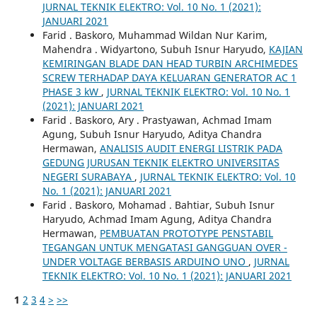
JURNAL TEKNIK ELEKTRO: Vol. 10 No. 1 (2021):
JANUARI 2021
Farid . Baskoro, Muhammad Wildan Nur Karim,
Mahendra . Widyartono, Subuh Isnur Haryudo,
KAJIAN
KEMIRINGAN BLADE DAN HEAD TURBIN ARCHIMEDES
SCREW TERHADAP DAYA KELUARAN GENERATOR AC 1
PHASE 3 kW
,
JURNAL TEKNIK ELEKTRO: Vol. 10 No. 1
(2021): JANUARI 2021
Farid . Baskoro, Ary . Prastyawan, Achmad Imam
Agung, Subuh Isnur Haryudo, Aditya Chandra
Hermawan,
ANALISIS AUDIT ENERGI LISTRIK PADA
GEDUNG JURUSAN TEKNIK ELEKTRO UNIVERSITAS
NEGERI SURABAYA
,
JURNAL TEKNIK ELEKTRO: Vol. 10
No. 1 (2021): JANUARI 2021
Farid . Baskoro, Mohamad . Bahtiar, Subuh Isnur
Haryudo, Achmad Imam Agung, Aditya Chandra
Hermawan,
PEMBUATAN PROTOTYPE PENSTABIL
TEGANGAN UNTUK MENGATASI GANGGUAN OVER -
UNDER VOLTAGE BERBASIS ARDUINO UNO
,
JURNAL
TEKNIK ELEKTRO: Vol. 10 No. 1 (2021): JANUARI 2021
1
2
3
4
>
>>