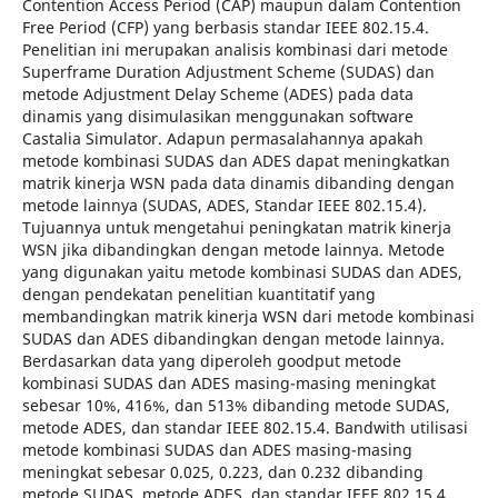
Contention Access Period (CAP) maupun dalam Contention
Free Period (CFP) yang berbasis standar IEEE 802.15.4.
Penelitian ini merupakan analisis kombinasi dari metode
Superframe Duration Adjustment Scheme (SUDAS) dan
metode Adjustment Delay Scheme (ADES) pada data
dinamis yang disimulasikan menggunakan software
Castalia Simulator. Adapun permasalahannya apakah
metode kombinasi SUDAS dan ADES dapat meningkatkan
matrik kinerja WSN pada data dinamis dibanding dengan
metode lainnya (SUDAS, ADES, Standar IEEE 802.15.4).
Tujuannya untuk mengetahui peningkatan matrik kinerja
WSN jika dibandingkan dengan metode lainnya. Metode
yang digunakan yaitu metode kombinasi SUDAS dan ADES,
dengan pendekatan penelitian kuantitatif yang
membandingkan matrik kinerja WSN dari metode kombinasi
SUDAS dan ADES dibandingkan dengan metode lainnya.
Berdasarkan data yang diperoleh goodput metode
kombinasi SUDAS dan ADES masing-masing meningkat
sebesar 10%, 416%, dan 513% dibanding metode SUDAS,
metode ADES, dan standar IEEE 802.15.4. Bandwith utilisasi
metode kombinasi SUDAS dan ADES masing-masing
meningkat sebesar 0.025, 0.223, dan 0.232 dibanding
metode SUDAS, metode ADES, dan standar IEEE 802.15.4.