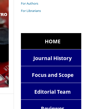
For Authors
For Librarians
HOME
Journal History
Focus and Scope
Editorial Team
Reviewer