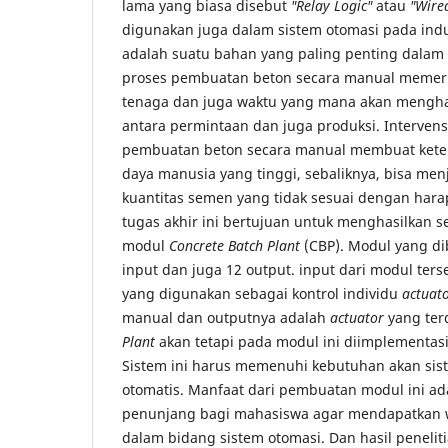
lama yang biasa disebut
"Relay Logic"
atau
"Wire
digunakan juga dalam sistem otomasi pada indu
adalah suatu bahan yang paling penting dalam 
proses pembuatan beton secara manual memer
tenaga dan juga waktu yang mana akan mengha
antara permintaan dan juga produksi. Interven
pembuatan beton secara manual membuat ket
daya manusia yang tinggi, sebaliknya, bisa men
kuantitas semen yang tidak sesuai dengan hara
tugas akhir ini bertujuan untuk menghasilkan s
modul
Concrete Batch Plant
(CBP). Modul yang d
input dan juga 12 output. input dari modul ter
yang digunakan sebagai kontrol individu
actuat
manual dan outputnya adalah
actuator
yang ter
Plant
akan tetapi pada modul ini diimplementas
Sistem ini harus memenuhi kebutuhan akan sis
otomatis. Manfaat dari pembuatan modul ini ad
penunjang bagi mahasiswa agar mendapatkan w
dalam bidang sistem otomasi. Dan hasil peneli