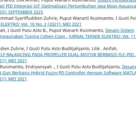
li PID Integrasi IoT Optimalisasi Pertumbuhan Java Moss Aquasc
025): SEPTEMBER 2025
ammad Syariffuddien Zuhrie, Puput Wanarti Rusimamto, I Gusti Pu
ELEKTRO: Vol. 10 No. 2 (2021): MEI 2021
fah, I Gusti Putu Asto B., Puput Wanarti Rusimamto,
Desain Sistem
 Menggunakan Tuning Cohen-Coon
,
JURNAL TEKNIK ELEKTRO: Vol. 11
en Zuhrie, I Gusti Putu Asto Buditjahjanto, Lilik . Anifah,
LF BALANCING PADA PROPELLER DUAL-MOTOR BERBASIS FLC-PID
21): MEI 2021
usimamto, Endryansyah ., I Gusti Putu Asto Buditjahjanto,
Desain
et Gun Berbasis Hybrid Fuzzy-PD Controller dengan Software MAT
21): MEI 2021