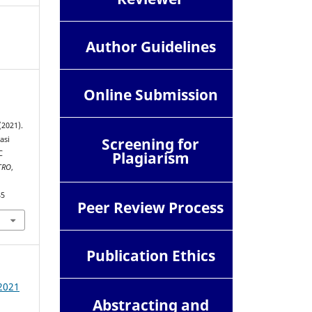
Author Guidelines
Online Submission
(2021).
Screening for
asi
Plagiarism
C
TRO
,
85
Peer Review Process
Publication Ethics
 2021
Abstracting and