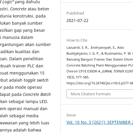
d Logic"
yang dahulu
stri.
Concrete
atau beton
Published
dunia konstruksi, pada
2021-07-22
lukan banyak sumber
silkan gap yang besar
si manusia dalam
How to Cite
ergantungan akan sumber
Lazuardi, S. R., .Endryansyah, E., Asto
jadikan kualitas dan
Buditjahjanto, I. G. P., & Rusimamto, P. W. 
pan. Dalam penelitian
Rancang Bangun Trainer Dan Sistem Otom
ebuah trainer PLC dan
Concrete Batching Plant Menggunakan PL
Omron CP1E E30DR-A.
JURNAL TEKNIK ELEK
ibuat menggunakan 15
10
(3), 577–585.
sebut adalah
toggle switch
https://doi.org/10.26740/jte.v10n3.p577-5
or
pada mode operasi
More Citation Formats
dapat pada
Concrete Batch
ikan sebagai lampu LED.
tem operasi manual dan
Issue
alah sebagai media
Vol. 10 No. 3 (2021): SEPTEMBER
awasan yang lebih luas
tiannya adalah bahwa