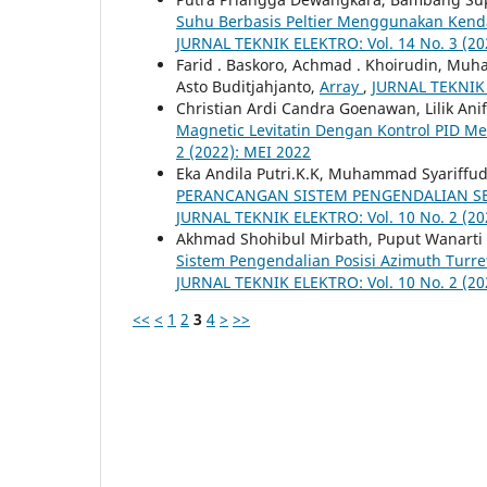
Suhu Berbasis Peltier Menggunakan Kenda
JURNAL TEKNIK ELEKTRO: Vol. 14 No. 3 (2
Farid . Baskoro, Achmad . Khoirudin, Muh
Asto Buditjahjanto,
Array
,
JURNAL TEKNIK 
Christian Ardi Candra Goenawan, Lilik Ani
Magnetic Levitatin Dengan Kontrol PID
2 (2022): MEI 2022
Eka Andila Putri.K.K, Muhammad Syariffuddi
PERANCANGAN SISTEM PENGENDALIAN SE
JURNAL TEKNIK ELEKTRO: Vol. 10 No. 2 (20
Akhmad Shohibul Mirbath, Puput Wanarti R
Sistem Pengendalian Posisi Azimuth Turr
JURNAL TEKNIK ELEKTRO: Vol. 10 No. 2 (20
<<
<
1
2
3
4
>
>>