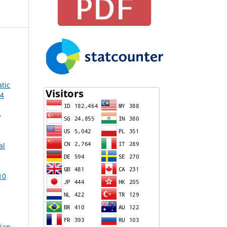
tic
14
o
al
10
ian