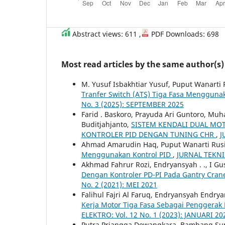
Abstract views: 611 ,
PDF Downloads: 698
Most read articles by the same author(s)
M. Yusuf Isbakhtiar Yusuf, Puput Wanarti
Tranfer Switch (ATS) Tiga Fasa Mengguna
No. 3 (2025): SEPTEMBER 2025
Farid . Baskoro, Prayuda Ari Guntoro, Muh
Buditjahjanto,
SISTEM KENDALI DUAL MO
KONTROLER PID DENGAN TUNING CHR
,
J
Ahmad Amarudin Haq, Puput Wanarti Ru
Menggunakan Kontrol PID
,
JURNAL TEKNIK
Akhmad Fahrur Rozi, Endryansyah . ., I Gust
Dengan Kontroler PD-PI Pada Gantry Cr
No. 2 (2021): MEI 2021
Falihul Fajri Al Faruq, Endryansyah Endr
Kerja Motor Tiga Fasa Sebagai Penggerak
ELEKTRO: Vol. 12 No. 1 (2023): JANUARI 20
Putra Priangga Dewangkara, Bambang Supr