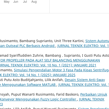
 Rusimamto, Bambang Suprianto, Unit Three Kartini,
Sistem Automa
kan Outseal PLC Berbasis Android
,
JURNAL TEKNIK ELEKTRO: Vol. 
amad Syariffuddien Zuhrie, Bambang . Suprianto, I Gusti Putu Ast
TOR PROPELLER PADA ALAT SELF BALANCING MENGGUNAKAN
URNAL TEKNIK ELEKTRO: Vol. 10 No. 1 (2021): JANUARI 2021
simamto,
Simulasi Pengendalian Motor 3 Fasa Pada Kipas Sentrifug
 ELEKTRO: Vol. 14 No. 1 (2025): JANUARI 2025
i Putu Asto Buditjahjanto, Lilik Anifah,
Desain Sistem Anti-Sway
ane Menggunakan Software MATLAB
,
JURNAL TEKNIK ELEKTRO: Vol. 
yansyah, Puput Wanarti Rusimamto, Farid Baskoro,
Perbaikan Unjuk
 Konveyor Menggunakan Fuzzy Logic Controller
,
JURNAL TEKNIK
23
ianto, Lilik Anifah, Puput Wanarti Rusimamto,
Sistem Pengkondis