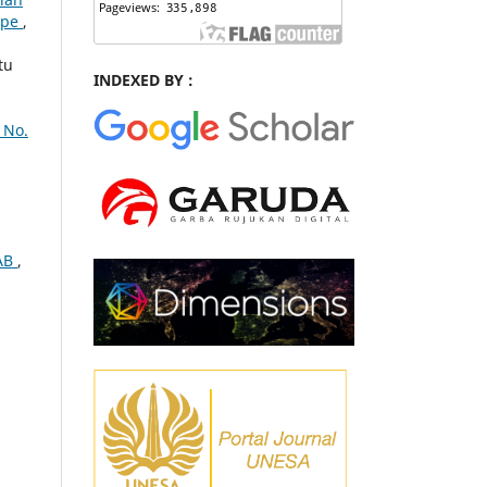
ape
,
tu
INDEXED BY :
 No.
,
LAB
,