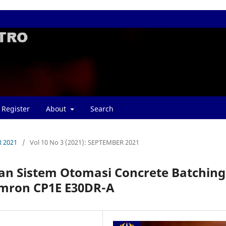
Register
About
Search
R 2021
/
Vol 10 No 3 (2021): SEPTEMBER 2021
an Sistem Otomasi Concrete Batching
mron CP1E E30DR-A