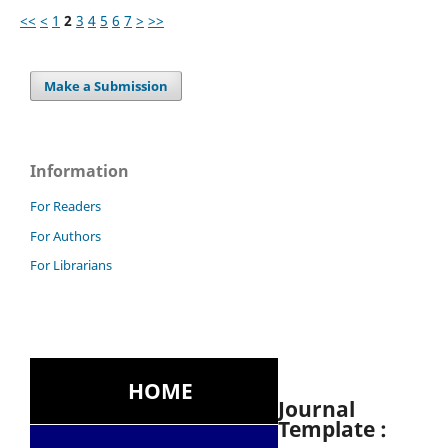
<<
<
1
2
3
4
5
6
7
>
>>
Make a Submission
Information
For Readers
For Authors
For Librarians
HOME
Journal
Template :