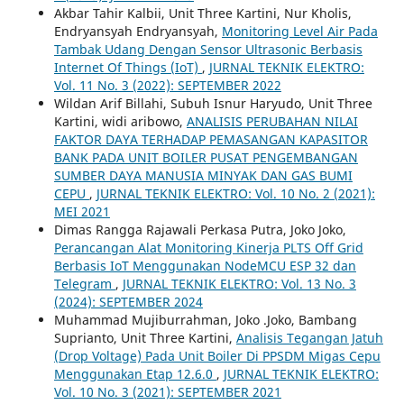
Akbar Tahir Kalbii, Unit Three Kartini, Nur Kholis,
Endryansyah Endryansyah,
Monitoring Level Air Pada
Tambak Udang Dengan Sensor Ultrasonic Berbasis
Internet Of Things (IoT)
,
JURNAL TEKNIK ELEKTRO:
Vol. 11 No. 3 (2022): SEPTEMBER 2022
Wildan Arif Billahi, Subuh Isnur Haryudo, Unit Three
Kartini, widi aribowo,
ANALISIS PERUBAHAN NILAI
FAKTOR DAYA TERHADAP PEMASANGAN KAPASITOR
BANK PADA UNIT BOILER PUSAT PENGEMBANGAN
SUMBER DAYA MANUSIA MINYAK DAN GAS BUMI
CEPU
,
JURNAL TEKNIK ELEKTRO: Vol. 10 No. 2 (2021):
MEI 2021
Dimas Rangga Rajawali Perkasa Putra, Joko Joko,
Perancangan Alat Monitoring Kinerja PLTS Off Grid
Berbasis IoT Menggunakan NodeMCU ESP 32 dan
Telegram
,
JURNAL TEKNIK ELEKTRO: Vol. 13 No. 3
(2024): SEPTEMBER 2024
Muhammad Mujiburrahman, Joko .Joko, Bambang
Suprianto, Unit Three Kartini,
Analisis Tegangan Jatuh
(Drop Voltage) Pada Unit Boiler Di PPSDM Migas Cepu
Menggunakan Etap 12.6.0
,
JURNAL TEKNIK ELEKTRO:
Vol. 10 No. 3 (2021): SEPTEMBER 2021