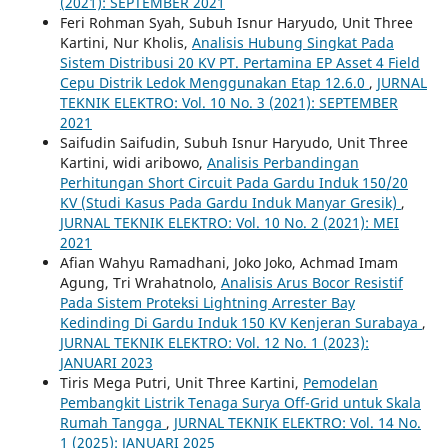
(2021): SEPTEMBER 2021
Feri Rohman Syah, Subuh Isnur Haryudo, Unit Three
Kartini, Nur Kholis,
Analisis Hubung Singkat Pada
Sistem Distribusi 20 KV PT. Pertamina EP Asset 4 Field
Cepu Distrik Ledok Menggunakan Etap 12.6.0
,
JURNAL
TEKNIK ELEKTRO: Vol. 10 No. 3 (2021): SEPTEMBER
2021
Saifudin Saifudin, Subuh Isnur Haryudo, Unit Three
Kartini, widi aribowo,
Analisis Perbandingan
Perhitungan Short Circuit Pada Gardu Induk 150/20
KV (Studi Kasus Pada Gardu Induk Manyar Gresik)
,
JURNAL TEKNIK ELEKTRO: Vol. 10 No. 2 (2021): MEI
2021
Afian Wahyu Ramadhani, Joko Joko, Achmad Imam
Agung, Tri Wrahatnolo,
Analisis Arus Bocor Resistif
Pada Sistem Proteksi Lightning Arrester Bay
Kedinding Di Gardu Induk 150 KV Kenjeran Surabaya
,
JURNAL TEKNIK ELEKTRO: Vol. 12 No. 1 (2023):
JANUARI 2023
Tiris Mega Putri, Unit Three Kartini,
Pemodelan
Pembangkit Listrik Tenaga Surya Off-Grid untuk Skala
Rumah Tangga
,
JURNAL TEKNIK ELEKTRO: Vol. 14 No.
1 (2025): JANUARI 2025