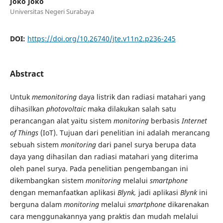
Joko Joko
Universitas Negeri Surabaya
DOI:
https://doi.org/10.26740/jte.v11n2.p236-245
Abstract
Untuk
memonitoring
daya listrik dan radiasi matahari yang
dihasilkan
photovoltaic
maka dilakukan salah satu
perancangan alat yaitu sistem
monitoring
berbasis
Internet
o
f Things
(IoT). Tujuan dari penelitian ini adalah merancang
sebuah sistem
monitoring
dari panel surya berupa data
daya yang dihasilan dan radiasi matahari yang diterima
oleh panel surya. Pada penelitian pengembangan ini
dikembangkan sistem
monitoring
melalui
smartphone
dengan memanfaatkan aplikasi
Blynk,
jadi aplikasi
Blynk
ini
berguna dalam
monitoring
melalui
smartphone
dikarenakan
cara menggunakannya yang praktis dan mudah melalui