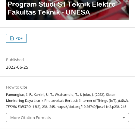
PDF
Published
2022-06-25
How to Cite
Pamungkas, I. F., Kartini, U. T., Wrahatnolo, T., & Joko, J. (2022). Sistem
Monitoring Daya Listrik Photovoltaic Berbasis Internet of Things (IoT).
JURNAL
TEKNIK ELEKTRO
,
11
(2), 236–245. https://doi.org/10.26740/jte.v11n2.p236-245
More Citation Formats