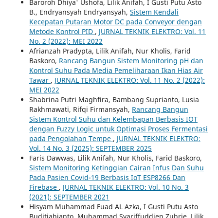
Baroroh Dhiya' Ushofa, Lilik Anifah, I Gusti Putu Asto
B., Endryansyah Endryansyah,
Sistem Kendali
Kecepatan Putaran Motor DC pada Conveyor dengan
Metode Kontrol PID
,
JURNAL TEKNIK ELEKTRO: Vol. 11
No. 2 (2022): MEI 2022
Afrianzah Pradypta, Lilik Anifah, Nur Kholis, Farid
Baskoro,
Rancang Bangun Sistem Monitoring pH dan
Kontrol Suhu Pada Media Pemeliharaan Ikan Hias Air
Tawar
,
JURNAL TEKNIK ELEKTRO: Vol. 11 No. 2 (2022):
MEI 2022
Shabrina Putri Maghfira, Bambang Suprianto, Lusia
Rakhmawati, Rifqi Firmansyah,
Rancang Bangun
Sistem Kontrol Suhu dan Kelembapan Berbasis IOT
dengan Fuzzy Logic untuk Optimasi Proses Fermentasi
pada Pengolahan Tempe
,
JURNAL TEKNIK ELEKTRO:
Vol. 14 No. 3 (2025): SEPTEMBER 2025
Faris Dawwas, Lilik Anifah, Nur Kholis, Farid Baskoro,
Sistem Monitoring Ketinggian Cairan Infus Dan Suhu
Pada Pasien Covid-19 Berbasis IoT ESP8266 Dan
Firebase
,
JURNAL TEKNIK ELEKTRO: Vol. 10 No. 3
(2021): SEPTEMBER 2021
Hisyam Muhammad Fuad AL Azka, I Gusti Putu Asto
Buditjahjanto, Muhammad Syariffuddien Zuhrie, Lilik