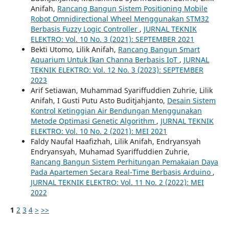
Anifah,
Rancang Bangun Sistem Positioning Mobile
Robot Omnidirectional Wheel Menggunakan STM32
Berbasis Fuzzy Logic Controller
,
JURNAL TEKNIK
ELEKTRO: Vol. 10 No. 3 (2021): SEPTEMBER 2021
Bekti Utomo, Lilik Anifah,
Rancang Bangun Smart
Aquarium Untuk Ikan Channa Berbasis IoT
,
JURNAL
TEKNIK ELEKTRO: Vol. 12 No. 3 (2023): SEPTEMBER
2023
Arif Setiawan, Muhammad Syariffuddien Zuhrie, Lilik
Anifah, I Gusti Putu Asto Buditjahjanto,
Desain Sistem
Kontrol Ketinggian Air Bendungan Menggunakan
Metode Optimasi Genetic Algorithm
,
JURNAL TEKNIK
ELEKTRO: Vol. 10 No. 2 (2021): MEI 2021
Faldy Naufal Haafizhah, Lilik Anifah, Endryansyah
Endryansyah, Muhamad Syariffuddien Zuhrie,
Rancang Bangun Sistem Perhitungan Pemakaian Daya
Pada Apartemen Secara Real-Time Berbasis Arduino
,
JURNAL TEKNIK ELEKTRO: Vol. 11 No. 2 (2022): MEI
2022
1
2
3
4
>
>>