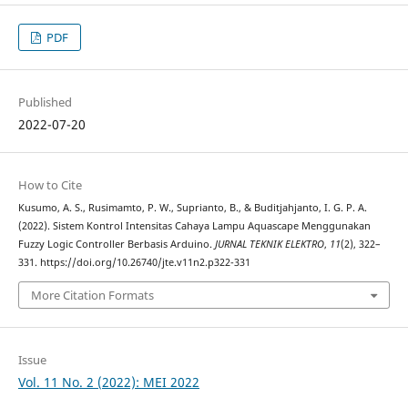
PDF
Published
2022-07-20
How to Cite
Kusumo, A. S., Rusimamto, P. W., Suprianto, B., & Buditjahjanto, I. G. P. A.
(2022). Sistem Kontrol Intensitas Cahaya Lampu Aquascape Menggunakan
Fuzzy Logic Controller Berbasis Arduino.
JURNAL TEKNIK ELEKTRO
,
11
(2), 322–
331. https://doi.org/10.26740/jte.v11n2.p322-331
More Citation Formats
Issue
Vol. 11 No. 2 (2022): MEI 2022