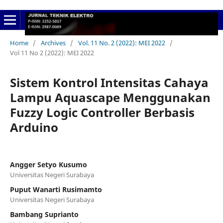
Home
/
Archives
/
Vol. 11 No. 2 (2022): MEI 2022
/
Vol 11 No 2 (2022): MEI 2022
Sistem Kontrol Intensitas Cahaya
Lampu Aquascape Menggunakan
Fuzzy Logic Controller Berbasis
Arduino
Angger Setyo Kusumo
Universitas Negeri Surabaya
Puput Wanarti Rusimamto
Universitas Negeri Surabaya
Bambang Suprianto