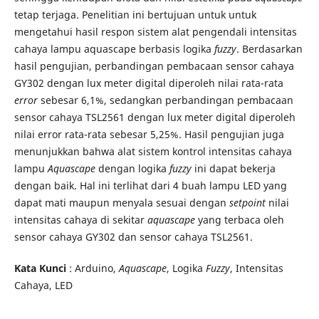
tetap terjaga. Penelitian ini bertujuan untuk untuk
mengetahui hasil respon sistem alat pengendali intensitas
cahaya lampu aquascape berbasis logika
fuzzy
. Berdasarkan
hasil pengujian, perbandingan pembacaan sensor cahaya
GY302 dengan lux meter digital diperoleh nilai rata-rata
error
sebesar 6,1%, sedangkan perbandingan pembacaan
sensor cahaya TSL2561 dengan lux meter digital diperoleh
nilai error rata-rata sebesar 5,25%. Hasil pengujian juga
menunjukkan bahwa alat sistem kontrol intensitas cahaya
lampu
Aquascape
dengan logika
fuzzy
ini dapat bekerja
dengan baik. Hal ini terlihat dari 4 buah lampu LED yang
dapat mati maupun menyala sesuai dengan
setpoint
nilai
intensitas cahaya di sekitar
aquascape
yang terbaca oleh
sensor cahaya GY302 dan sensor cahaya TSL2561.
Kata Kunci
: Arduino,
Aquascape
, Logika
Fuzzy
, Intensitas
Cahaya, LED