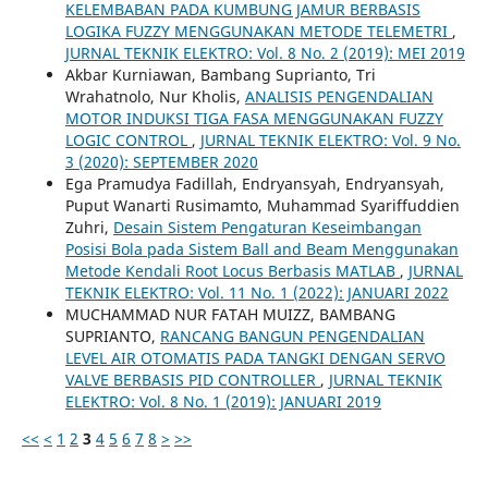
KELEMBABAN PADA KUMBUNG JAMUR BERBASIS
LOGIKA FUZZY MENGGUNAKAN METODE TELEMETRI
,
JURNAL TEKNIK ELEKTRO: Vol. 8 No. 2 (2019): MEI 2019
Akbar Kurniawan, Bambang Suprianto, Tri
Wrahatnolo, Nur Kholis,
ANALISIS PENGENDALIAN
MOTOR INDUKSI TIGA FASA MENGGUNAKAN FUZZY
LOGIC CONTROL
,
JURNAL TEKNIK ELEKTRO: Vol. 9 No.
3 (2020): SEPTEMBER 2020
Ega Pramudya Fadillah, Endryansyah, Endryansyah,
Puput Wanarti Rusimamto, Muhammad Syariffuddien
Zuhri,
Desain Sistem Pengaturan Keseimbangan
Posisi Bola pada Sistem Ball and Beam Menggunakan
Metode Kendali Root Locus Berbasis MATLAB
,
JURNAL
TEKNIK ELEKTRO: Vol. 11 No. 1 (2022): JANUARI 2022
MUCHAMMAD NUR FATAH MUIZZ, BAMBANG
SUPRIANTO,
RANCANG BANGUN PENGENDALIAN
LEVEL AIR OTOMATIS PADA TANGKI DENGAN SERVO
VALVE BERBASIS PID CONTROLLER
,
JURNAL TEKNIK
ELEKTRO: Vol. 8 No. 1 (2019): JANUARI 2019
<<
<
1
2
3
4
5
6
7
8
>
>>