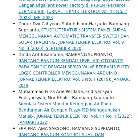
Dengan Digsilent Power Factory di PT.PLN (Persero)
ULP Ngunut
,
JURNAL TEKNIK ELEKTRO: Vol. 12 No. 2
(2023): MEI 2023
Danur Dwi Cahyono, Subuh Isnur Haryudo, Bambang
Suprianto,
STUDI LITERATUR : SISTEM PANEL SURYA
MENGGUNAKAN AUTOMATIC TRANSFER SWITCH DAN
SOLAR TRACKING
,
JURNAL TEKNIK ELEKTRO: Vol. 9
No. 3 (2020): SEPTEMBER 2020
Dinda Arif Insantama, BAMBANG SUPRIANTO,
RANCANG BANGUN KENDALI LEVEL AIR OTOMATIS
PADA TANGKI DENGAN SERVO VALVE BERBASIS FUZZY
LOGIC CONTROLLER MENGGUNAKAN ARDUINO
,
JURNAL TEKNIK ELEKTRO: Vol. 8 No. 1 (2019): JANUARI
2019
Muhammad Firza Arie Perdana, Endryansyah
Endryansyah, Nur Kholis, Bambang Suprianto,
Simulasi Sistem Monitor Ketinggian Air Pada
Bendungan Air Dengan Fuzzy-PID Menggunakan
Matlab
,
JURNAL TEKNIK ELEKTRO: Vol. 11 No. 1 (2022):
JANUARI 2022
EKA PRATAMA SAKSONO, BAMBANG SUPRIANTO,
RANCANG BANGUN KONTROL SUHU DAN