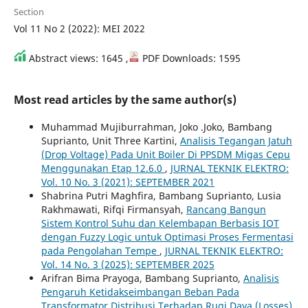
Section
Vol 11 No 2 (2022): MEI 2022
Abstract views: 1645 ,
PDF Downloads: 1595
Most read articles by the same author(s)
Muhammad Mujiburrahman, Joko .Joko, Bambang
Suprianto, Unit Three Kartini,
Analisis Tegangan Jatuh
(Drop Voltage) Pada Unit Boiler Di PPSDM Migas Cepu
Menggunakan Etap 12.6.0
,
JURNAL TEKNIK ELEKTRO:
Vol. 10 No. 3 (2021): SEPTEMBER 2021
Shabrina Putri Maghfira, Bambang Suprianto, Lusia
Rakhmawati, Rifqi Firmansyah,
Rancang Bangun
Sistem Kontrol Suhu dan Kelembapan Berbasis IOT
dengan Fuzzy Logic untuk Optimasi Proses Fermentasi
pada Pengolahan Tempe
,
JURNAL TEKNIK ELEKTRO:
Vol. 14 No. 3 (2025): SEPTEMBER 2025
Arifran Bima Prayoga, Bambang Suprianto,
Analisis
Pengaruh Ketidakseimbangan Beban Pada
Transformator Distribusi Terhadap Rugi Daya (Losses)